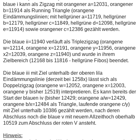
einmal.
blaue i kann als Zigzag mit orangener a=12031, orangener
Sollte
b=11914 als Running Triangle (orangene
das
Eindämmungslinien; mit hellgrüner a=11719, hellgrüner
Problem
weiterbestehen
b=12179, hellgrüner c=11849, hellgrüne d=12098, hellgrüne
bitte
e=11914) sowie orangener c=12386 gezählt werden.
ich
um
Die blaue ii=11940 verläuft als Triplezigzag (orangene
Kontaktaufnahme
per
w=12114, orangene x=12191, orangene y=11956, orangene
Mail
x2=12039, orangene z=11940) und wurde in ihrem
robbys-
Zielbereich (12168 bis 11816 - hellgrüne Fibos) beendet.
elliottwellen@online.de.
Bis
zur
Die blaue iii mit Ziel unterhalb der oberen lila
Lösung
Eindämmungslinie (derzeit bei 1258x) lässt sich als
des
Doppelzigzag (orangene w=12052, orangene x=12003,
Problems
orangene y bisher 12519) interpretieren. Es kann bereits der
sind
die
Start der blauen iv (bisher 12429; orangene a/w=12429,
Post
orangene b/x=12484 als Triangle, laufende orangene c/y)
auch
mit Ziel unterhalb 10386 gezählt werden, nach deren
auf
Abschluss noch die blaue v mit neuem Allzeithoch oberhalb
der
Plattform
10519 zum Abschluss der roten V ansteht.
wallstreet-
online.de
Hinweis:
verfügbar.