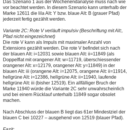
Das Szenario 1 aus der Wochenendanalyse muss nach wie
vor beachtet werden. In diesem Szenario kann unterhalb der
Marke 12611 die lila Alt: Y bzw. blaue Alt: B (grauer Pfad)
jederzeit fertig gezählt werden.
Variante 2C: Rote V verläuft impulsiv (Beschriftung mit Alt:,
Pfad nicht eingezeichnet)
Die rote V kann als Impuls mit maximaler Anzahl von
Extensions gezählt werden. Die rote V befindet sich nach
der blauen Alt: i=12031 sowie blauen Alt: ii=11849 (als
Doppelflat mit orangener Alt: w=11719, überschiessender
orangener Alt: x=12179, orangener Alt: y=11849) in der
blauen Alt: iii (orangene Alt: i=12075, orangene Alt: ii=11914,
hellgrüne Alt: i=12386, hellgrüne Alt: ii=11940, laufende
hellgrüne Alt: iii (bisher 12519). Ein allfälliger Bruch der
Marke 11940 würde die Variante 2C sehr unwahrscheinlich
und bei einem Rücklauf unterhalb 11849 sogar obsolet
machen.
Nach Abschluss der blauen B liegt das 61er Mindestziel der
blauen C bei 10227 – ausgehend von 12519 (blauer Pfad).
Fazit: