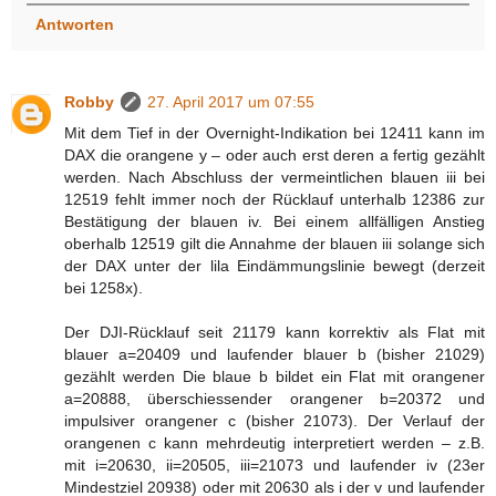
Antworten
Robby
27. April 2017 um 07:55
Mit dem Tief in der Overnight-Indikation bei 12411 kann im
DAX die orangene y – oder auch erst deren a fertig gezählt
werden. Nach Abschluss der vermeintlichen blauen iii bei
12519 fehlt immer noch der Rücklauf unterhalb 12386 zur
Bestätigung der blauen iv. Bei einem allfälligen Anstieg
oberhalb 12519 gilt die Annahme der blauen iii solange sich
der DAX unter der lila Eindämmungslinie bewegt (derzeit
bei 1258x).
Der DJI-Rücklauf seit 21179 kann korrektiv als Flat mit
blauer a=20409 und laufender blauer b (bisher 21029)
gezählt werden Die blaue b bildet ein Flat mit orangener
a=20888, überschiessender orangener b=20372 und
impulsiver orangener c (bisher 21073). Der Verlauf der
orangenen c kann mehrdeutig interpretiert werden – z.B.
mit i=20630, ii=20505, iii=21073 und laufender iv (23er
Mindestziel 20938) oder mit 20630 als i der v und laufender