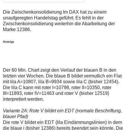
auch
Alternativ
Verstösse
sind
gegen
die
Die Zwischenkonsolidierung Im DAX hat zu einem
die
Post
unaufgeregten Handelstag geführt. Es fehlt in der
Netiquette
auch
Zwischenkonsolidierung weiterhin die Abarbeitung der
oder
auf
Marke 12386.
ein
der
Missbrauch
Plattform
der
wallstreet-
Anzeige
Kommentarfunktion
online.de
sein.
verfügbar.
Bitte
überprüfen
Sie
Ihre
Der 60 Min. Chart zeigt den Verlauf der blauen B in den
Browsereinstellungen
letzten vier Wochen. Die blaue B bildet vermutlich ein Flat
oder
Ihre
mit lila A=10807, lila B=9934 sowie lila C (bisher 12454).
Internetverbindung
Die lila C kann mit roter I=10798, roter II=10350, roter
und
III=11893, roter IV=11463 und roter V (bisher 12519)
versuchen
interpretiert werden.
Sie
es
zu
Variante 2A: Rote V bildet ein EDT (normale Beschriftung,
einem
blauer Pfad)
späteren
Die rote V bildet ein EDT (lila Eindämmungslinien) in dem
Zeitpunkt
noch
die blaue i (bisher 12386) bereits beendet sein könnte. Die