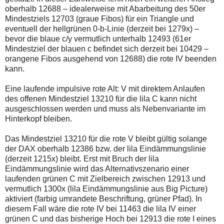
oberhalb 12688 – idealerweise mit Abarbeitung des 50er
Mindestziels 12703 (graue Fibos) für ein Triangle und
eventuell der hellgrünen 0-b-Linie (derzeit bei 1279x) –
bevor die blaue c/y vermutlich unterhalb 12493 (61er
Mindestziel der blauen c befindet sich derzeit bei 10429 –
orangene Fibos ausgehend von 12688) die rote IV beenden
kann.
Eine laufende impulsive rote Alt: V mit direktem Anlaufen
des offenen Mindestziel 13210 für die lila C kann nicht
ausgeschlossen werden und muss als Nebenvariante im
Hinterkopf bleiben.
Das Mindestziel 13210 für die rote V bleibt gültig solange
der DAX oberhalb 12386 bzw. der lila Eindämmungslinie
(derzeit 1215x) bleibt. Erst mit Bruch der lila
Eindämmungslinie wird das Alternativszenario einer
laufenden grünen C mit Zielbereich zwischen 12913 und
vermutlich 1300x (lila Eindämmungslinie aus Big Picture)
aktiviert (farbig umrandete Beschriftung, grüner Pfad). In
diesem Fall wäre die rote IV bei 11463 die lila IV einer
grünen C und das bisherige Hoch bei 12913 die rote I eines