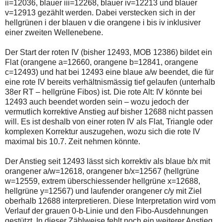
ii=12036, blauer iii=12268, blauer iv=12213 und blauer
einmal.
Sollte
v=12913 gezählt werden. Dabei verstecken sich in der
das
hellgrünen i der blauen v die orangene i bis iv inklusiver
Problem
einer zweiten Wellenebene.
weiterbestehen
bitte
ich
Der Start der roten IV (bisher 12493, MOB 12386) bildet ein
um
Flat (orangene a=12660, orangene b=12841, orangene
Kontaktaufnahme
c=12493) und hat bei 12493 eine blaue a/w beendet, die für
per
eine rote IV bereits verhältnismässig tief gelaufen (unterhalb
Mail
robbys-
38er RT – hellgrüne Fibos) ist. Die rote Alt: IV könnte bei
elliottwellen@online.de.
12493 auch beendet worden sein – wozu jedoch der
Bis
vermutlich korrektive Anstieg auf bisher 12688 nicht passen
zur
will. Es ist deshalb von einer roten IV als Flat, Triangle oder
Lösung
des
komplexen Korrektur auszugehen, wozu sich die rote IV
Problems
maximal bis 10.7. Zeit nehmen könnte.
sind
die
Der Anstieg seit 12493 lässt sich korrektiv als blaue b/x mit
Post
auch
orangener a/w=12618, orangener b/x=12567 (hellgrüne
auf
w=12559, extrem überschiessender hellgrüne x=12688,
der
hellgrüne y=12567) und laufender orangener c/y mit Ziel
Plattform
oberhalb 12688 interpretieren. Diese Interpretation wird vom
wallstreet-
online.de
Verlauf der grauen 0-b-Linie und den Fibo-Ausdehnungen
verfügbar.
gestützt. In dieser Zählweise fehlt noch ein weiterer Anstieg