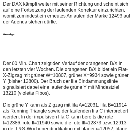
auch
Alternativ
Der DAX kämpft weiter mit seiner Richtung und scheint sich
Verstösse
sind
auf eine Fortsetzung der laufenden Korrektur einzurichten,
gegen
die
womit zumindest ein erneutes Anlaufen der Marke 12493 auf
die
Post
Netiquette
auch
der Agenda stehen dürfte.
oder
auf
ein
der
Anzeige
Missbrauch
Plattform
der
wallstreet-
Kommentarfunktion
online.de
sein.
verfügbar.
Bitte
überprüfen
Der 60 Min. Chart zeigt den Verlauf der orangenen B/X in
Sie
Ihre
den letzten vier Wochen. Die orangenen B/X bildet ein Flat-
Browsereinstellungen
X-Zigzag mit grüner W=10807, grüner X=9934 sowie grüner
oder
Y (bisher 12800). Der Bruch der lila Eindämmungslinie
Ihre
signalisiert dabei eine laufende grüne Y mit Mindestziel
Internetverbindung
und
13210 (violette Fibos).
versuchen
Sie
Die grüne Y kann als Zigzag mit lila A=12031, lila B=11914
es
als Running Triangle sowie der laufenden lila C interpretiert
zu
einem
werden. In der impulsiven lila C kann bereits die rote
späteren
I=12386, rote II=11940 sowie die rote III=12873 bzw. 12913
Zeitpunkt
in der L&S-Wochenendindikation mit blauer i=12052, blauer
noch