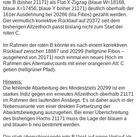
rote B (bisher 21171) als Flat-X-Zigzag (blaue W=18168,
blaue X=17456, blaue Y bisher 21171) deutlich oberhalb der
161er Ausdehnung bei 20286 (lila Fibos) gezählt werden.
Der vermutlich korrektive Rücklauf auf 20372 seit dem
bisherigen Allzeithoch passt bislang nicht zum Start der
roten C.
Im Rahmen der roten B könnte es nach einem korrektiven
Rücklauf zwischen 18887 und 20299 (hellgrüne Fibos –
ausgehend von 20171) noch einmal ein neues Hoch im
Rahmen des Alternativcounts mit einer orangenen Alt: C
geben (hellgrüner Pfad).
Hinweis:
Die fehlende Abarbeitung des Mindestziels 20299 ist ein
starkes Indiz gegen ein erneutes Allzeithoch oberhalb 21171
im Rahmen des laufenden Anstiegs. Es ist daher auch in der
Nebenvariante von einer direkten Fortsetzung der
Abwärtsbewegung auszugehen. Bei einer Überschreitung
des bisherigen Hochs 21171 muss die Lage der blauen a
und blauen b neu bestimmt werden.
Die stark überschiessende rote B lässt auf einen Verlauf als