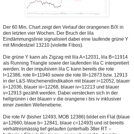
Der 60 Min. Chart zeigt den Verlauf der orangenen B/X in
den letzten vier Wochen. Der Bruch der lila
Eindämmungslinie signalisiert dabei eine laufende grüne Y
mit Mindestziel 13210 (violette Fibos).
Die grüne Y kann als Zigzag mit lila A=12031, lila B=11914
als Running Triangle sowie der laufenden lila C interpretiert
werden. In der impulsiven lila C kann bereits die rote
I=12386, rote II=11940 sowie die rote III=12873 bzw. 12913
in der L&S-Wochenendindikation mit blauer i=12052, blauer
ii=12036, blauer iii=12268, blauer iv=12213 und blauer
v=12913 gezählt werden. Dabei verstecken sich in der
hellgrünen i der blauen v die orangene i bis iv inklusiver
einer zweiten Wellenebene.
Die rote IV (bisher 12493, MOB 12386) bildet ein Flat (blaue
a=12660, blaue b= 12841, blaue c=12493) und ist bereits
verhältnismässig tief gelaufen (unterhalb 38er RT –