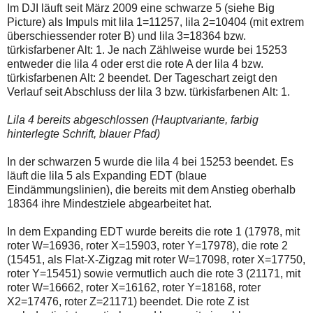
Im DJI läuft seit März 2009 eine schwarze 5 (siehe Big
Picture) als Impuls mit lila 1=11257, lila 2=10404 (mit extrem
überschiessender roter B) und lila 3=18364 bzw.
türkisfarbener Alt: 1. Je nach Zählweise wurde bei 15253
entweder die lila 4 oder erst die rote A der lila 4 bzw.
türkisfarbenen Alt: 2 beendet. Der Tageschart zeigt den
Verlauf seit Abschluss der lila 3 bzw. türkisfarbenen Alt: 1.
Lila 4 bereits abgeschlossen (Hauptvariante, farbig
hinterlegte Schrift, blauer Pfad)
In der schwarzen 5 wurde die lila 4 bei 15253 beendet. Es
läuft die lila 5 als Expanding EDT (blaue
Eindämmungslinien), die bereits mit dem Anstieg oberhalb
18364 ihre Mindestziele abgearbeitet hat.
In dem Expanding EDT wurde bereits die rote 1 (17978, mit
roter W=16936, roter X=15903, roter Y=17978), die rote 2
(15451, als Flat-X-Zigzag mit roter W=17098, roter X=17750,
roter Y=15451) sowie vermutlich auch die rote 3 (21171, mit
roter W=16662, roter X=16162, roter Y=18168, roter
X2=17476, roter Z=21171) beendet. Die rote Z ist