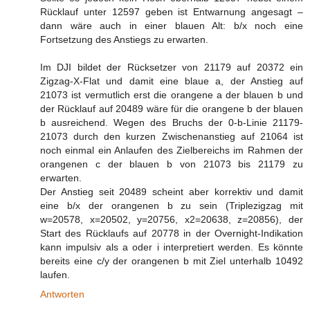
Rücklauf unter 12597 geben ist Entwarnung angesagt –
dann wäre auch in einer blauen Alt: b/x noch eine
Fortsetzung des Anstiegs zu erwarten.
Im DJI bildet der Rücksetzer von 21179 auf 20372 ein
Zigzag-X-Flat und damit eine blaue a, der Anstieg auf
21073 ist vermutlich erst die orangene a der blauen b und
der Rücklauf auf 20489 wäre für die orangene b der blauen
b ausreichend. Wegen des Bruchs der 0-b-Linie 21179-
21073 durch den kurzen Zwischenanstieg auf 21064 ist
noch einmal ein Anlaufen des Zielbereichs im Rahmen der
orangenen c der blauen b von 21073 bis 21179 zu
erwarten.
Der Anstieg seit 20489 scheint aber korrektiv und damit
eine b/x der orangenen b zu sein (Triplezigzag mit
w=20578, x=20502, y=20756, x2=20638, z=20856), der
Start des Rücklaufs auf 20778 in der Overnight-Indikation
kann impulsiv als a oder i interpretiert werden. Es könnte
bereits eine c/y der orangenen b mit Ziel unterhalb 10492
laufen.
Antworten