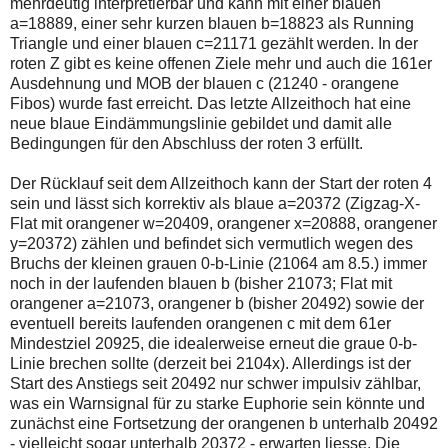
mehrdeutig interpretierbar und kann mit einer blauen
a=18889, einer sehr kurzen blauen b=18823 als Running
Triangle und einer blauen c=21171 gezählt werden. In der
roten Z gibt es keine offenen Ziele mehr und auch die 161er
Ausdehnung und MOB der blauen c (21240 - orangene
Fibos) wurde fast erreicht. Das letzte Allzeithoch hat eine
neue blaue Eindämmungslinie gebildet und damit alle
Bedingungen für den Abschluss der roten 3 erfüllt.
Der Rücklauf seit dem Allzeithoch kann der Start der roten 4
sein und lässt sich korrektiv als blaue a=20372 (Zigzag-X-
Flat mit orangener w=20409, orangener x=20888, orangener
y=20372) zählen und befindet sich vermutlich wegen des
Bruchs der kleinen grauen 0-b-Linie (21064 am 8.5.) immer
noch in der laufenden blauen b (bisher 21073; Flat mit
orangener a=21073, orangener b (bisher 20492) sowie der
eventuell bereits laufenden orangenen c mit dem 61er
Mindestziel 20925, die idealerweise erneut die graue 0-b-
Linie brechen sollte (derzeit bei 2104x). Allerdings ist der
Start des Anstiegs seit 20492 nur schwer impulsiv zählbar,
was ein Warnsignal für zu starke Euphorie sein könnte und
zunächst eine Fortsetzung der orangenen b unterhalb 20492
- vielleicht sogar unterhalb 20372 - erwarten liesse. Die