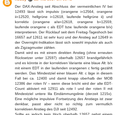
Der DAX-Anstieg seit Abschluss der vermeintlichen IV bei
12493 lässt sich impulsiv (orangene i=12564, orangene
ii=12520, hellgrüne i=12618, laufende hellgrüne ii) und
korrektiv (orangene a/w=12618, orangene b=12559,
laufende orangene c als EDT bzw. laufende orangene b/x)
interpretieren. Der Rücklauf seit dem Freitag-Tageshoch bei
16657 auf 12611 ist sehr kurz und der Anstieg auf 12649 in
der Overnight-Indikation lässt sich sowohl impulsiv als auch
als Zigzagmuster zählen.
Damit wird es mit einem direkten Anstieg (ohne erneuten
Rücksetzer unter 12597) oberhalb 12657 brandgefährlich
und es könnte in der korrektiven Variante eine blaue Alt: b/x
mit einem EDT in der laufenden orangenen c fertig gezählt
werden. Das Mindestziel einer blauen Alt: c läge in diesem
Fall bei ca. 12400 und damit knapp oberhalb der MOB
12386 der roten IV – wenn diese bricht wird der alte EDT-
Count aktiviert mit 12911 als rote I und der roten II mit
Mindestziel untere lila Eindämmungslinie (derzeit 1215x).
Eine mögliche impulsive Fortsetzung des Anstiegs ist zwar
denkbar, passt aber nicht so richtig zum vermutlich
korrektiven Anstieg des DJI seit 12492.
Sollte es jedoch kein Hoch oberhalb 12657 nebst einem