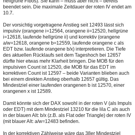
hellgrüne Fibos). Sie kann – muss aber nicht – bereits
beendet sein. Die maximale Zeitdauer der roten IV endet am
10.7.
Der vorsichtig vorgetragene Anstieg seit 12493 lässt sich
impulsiv (orangene i=12564, orangene ii=12520, hellgrüne
i=12618, laufende hellgrüne ii) und korrektiv (orangene
a/w=12618, orangene b=12559, laufende orangene c als
EDT bzw. laufende orangene b/x) interpretieren. Die Tiefe
des aktuellen Rücklaufs seit dem Tageshoch bei 12657
dürfte hier etwas mehr Klarheit bringen. Die MOB für den
impulsiven Count ist 12520, die MOB für das EDT im
korrektiven Count ist 12597 – beide Varianten blieben auch
bei einem direkten Anstieg oberhalb 12657 gültig. Das
Mindestziel einer laufenden orangenen b ist 12570, einer
orangenen x ist 12589.
Damit könnte sich der DAX sowohl in der roten V (als Impuls
oder EDT) mit dem Mindestziel 13210 für die lila C als auch
in der blauen Alt: b/x (z.B. als Flat oder Triangle) der roten IV
(mit blauer Alt: a/w=12483 befinden.
In der korrektiven Zählweise wäre das 38er Mindestziel