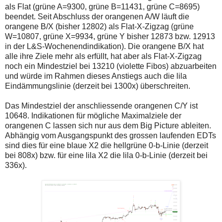
einmal.
als Flat (grüne A=9300, grüne B=11431, grüne C=8695)
Sollte
beendet. Seit Abschluss der orangenen A/W läuft die
das
orangene B/X (bisher 12802) als Flat-X-Zigzag (grüne
Problem
weiterbestehen
W=10807, grüne X=9934, grüne Y bisher 12873 bzw. 12913
bitte
in der L&S-Wochenendindikation). Die orangene B/X hat
ich
alle ihre Ziele mehr als erfüllt, hat aber als Flat-X-Zigzag
um
noch ein Mindestziel bei 13210 (violette Fibos) abzuarbeiten
Kontaktaufnahme
per
und würde im Rahmen dieses Anstiegs auch die lila
Mail
Eindämmungslinie (derzeit bei 1300x) überschreiten.
robbys-
elliottwellen@online.de.
Das Mindestziel der anschliessende orangenen C/Y ist
Bis
zur
10648. Indikationen für mögliche Maximalziele der
Lösung
orangenen C lassen sich nur aus dem Big Picture ableiten.
des
Abhängig vom Ausgangspunkt des grossen laufenden EDTs
Problems
sind dies für eine blaue X2 die hellgrüne 0-b-Linie (derzeit
sind
die
bei 808x) bzw. für eine lila X2 die lila 0-b-Linie (derzeit bei
Post
336x).
auch
auf
der
Plattform
wallstreet-
online.de
verfügbar.