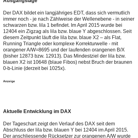
Ausgangslage
auch
Alternativ
Verstösse
sind
gegen
die
Der DAX bildet ein langjähriges EDT, dass sich vermutlich
die
Post
immer noch - je nach Zählweise der Wellenebene - in seiner
Netiquette
auch
schwarzen bzw. lila 1 befindet. Im April 2015 wurde bei
oder
auf
12404 ein Zigzag als lila bzw. blaue Y abgeschlossen. Seit
ein
der
Missbrauch
Plattform
diesem Zeitpunkt läuft die lila bzw. blaue X2 – als Flat,
der
wallstreet-
Running Triangle oder komplexe Korrekturwelle - mit
Kommentarfunktion
online.de
orangener A/W=8695 und der laufenden orangenen B/X
sein.
verfügbar.
(bisher 12873 bzw. 12913). Das Mindestziel der lila bzw.
Bitte
überprüfen
blauen X2 ist 10648 (blaue Fibos) nebst Bruch der braunen
Sie
0-b-Linie (derzeit bei 1025x).
Ihre
Browsereinstellungen
oder
Anzeige
Ihre
Internetverbindung
und
versuchen
Sie
es
Aktuelle Entwicklung im DAX
zu
einem
Der Tageschart zeigt den Verlauf des DAX seit dem
späteren
Abschluss der lila bzw. blauen Y bei 12404 im April 2015.
Zeitpunkt
noch
Der anschliessende Rücksetzer zur orangenen A/W wurde