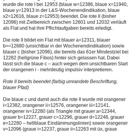
wurde die rote I bei 12953 (blaue w=12386, blaue x=11940,
blaue y=12913 in der L&S-Wochenendindikation, blaue
x2=12616, blaue z=12953) beendet. Die rote II (bisher
12096) mit Zielbereich zwischen 12601 und 12032 verläuft
als Flat und hat ihre Pflichtaufgaben bereits erledigt.
Die rote II bildet ein Flat mit blauer a=12311, blauer
b>=12680 (unsichtbar in der Wochenendindikation) sowie
blauer c (bisher 12096), die bereits das 61er Mindestziel bei
12282 (hellgrüne Fibos) hinter sich gelassen hat. Dabei
lässt sich die blaue c – auch wegen dem unsichtbaren Start
der orangenen i - mehrdeutig impulsiv interpretieren.
Rote II bereits beendet (farbig umrandete Beschriftung,
blauer Pfad)
Die blaue c und damit auch die rote II wurde mit orangener
i=12382, orangener ii=12576, orangener iii=12141,
orangener iv=12280 (als Triangle mit grauer a=12344,
grauer b=12227, grauer c=12296, grauer d=12248, grauer
e=12280 – hellblaue Eindämmungslinien) sowie orangener
v=12096 (graue i=12237, graue ii=12263 mit üx, graue