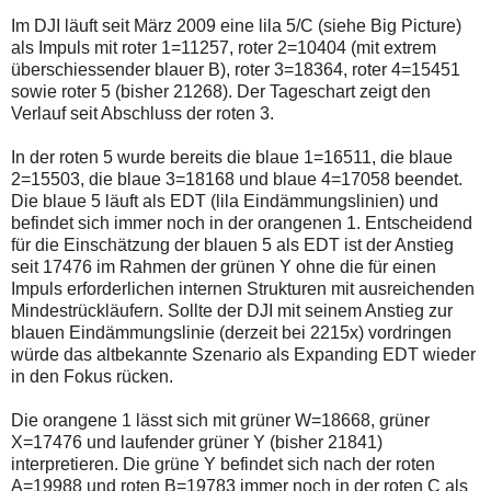
Im DJI läuft seit März 2009 eine lila 5/C (siehe Big Picture)
als Impuls mit roter 1=11257, roter 2=10404 (mit extrem
überschiessender blauer B), roter 3=18364, roter 4=15451
sowie roter 5 (bisher 21268). Der Tageschart zeigt den
Verlauf seit Abschluss der roten 3.
In der roten 5 wurde bereits die blaue 1=16511, die blaue
2=15503, die blaue 3=18168 und blaue 4=17058 beendet.
Die blaue 5 läuft als EDT (lila Eindämmungslinien) und
befindet sich immer noch in der orangenen 1. Entscheidend
für die Einschätzung der blauen 5 als EDT ist der Anstieg
seit 17476 im Rahmen der grünen Y ohne die für einen
Impuls erforderlichen internen Strukturen mit ausreichenden
Mindestrückläufern. Sollte der DJI mit seinem Anstieg zur
blauen Eindämmungslinie (derzeit bei 2215x) vordringen
würde das altbekannte Szenario als Expanding EDT wieder
in den Fokus rücken.
Die orangene 1 lässt sich mit grüner W=18668, grüner
X=17476 und laufender grüner Y (bisher 21841)
interpretieren. Die grüne Y befindet sich nach der roten
A=19988 und roten B=19783 immer noch in der roten C als