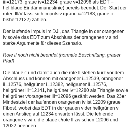
iii=12173, graue iv=12234, graue v=12096 als EDT –
hellblaue Eindämmungslinie) bereits beendet. Der Start der
roten III/V lässt sich impulsiv (graue i=12183, graue ii
bisher12122) zählen.
Der laufende Impuls im DJI, das Triangle in der orangenen
iv sowie das EDT zum Abschluss der orangenen v sind
starke Argumente für dieses Szenario.
Rote II noch nicht beendet (normale Beschriftung, grauer
Pfad)
Die blaue c und damit auch die rote II stehen kurz vor dem
Abschluss und können mit orangener i=12539, orangener
ii=12576, hellgrüner i=12382, hellgrüner ii=12576,
hellgrüner iii=12141, hellgrüner iv=12280 als Triangle sowie
hellgrüner v/orangener iii=12096 gezählt werden. Das 23er
Mindestziel der laufenden orangenen iv ist 12209 (graue
Fibos), wobei das EDT in der grauen v der hellgrünen v
einen Anstieg auf 12234 erwarten lässt. Die fehlende
orangene v wird die blaue c/rote II zwischen 12096 und
12032 beenden.