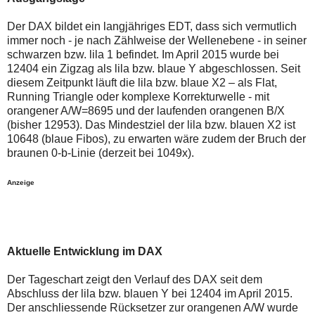
auch
Alternativ
Verstösse
sind
Der DAX bildet ein langjähriges EDT, dass sich vermutlich
gegen
die
die
Post
immer noch - je nach Zählweise der Wellenebene - in seiner
Netiquette
auch
schwarzen bzw. lila 1 befindet. Im April 2015 wurde bei
oder
auf
12404 ein Zigzag als lila bzw. blaue Y abgeschlossen. Seit
ein
der
diesem Zeitpunkt läuft die lila bzw. blaue X2 – als Flat,
Missbrauch
Plattform
der
wallstreet-
Running Triangle oder komplexe Korrekturwelle - mit
Kommentarfunktion
online.de
orangener A/W=8695 und der laufenden orangenen B/X
sein.
verfügbar.
(bisher 12953). Das Mindestziel der lila bzw. blauen X2 ist
Bitte
10648 (blaue Fibos), zu erwarten wäre zudem der Bruch der
überprüfen
Sie
braunen 0-b-Linie (derzeit bei 1049x).
Ihre
Browsereinstellungen
Anzeige
oder
Ihre
Internetverbindung
und
versuchen
Sie
Aktuelle Entwicklung im DAX
es
zu
einem
Der Tageschart zeigt den Verlauf des DAX seit dem
späteren
Abschluss der lila bzw. blauen Y bei 12404 im April 2015.
Zeitpunkt
Der anschliessende Rücksetzer zur orangenen A/W wurde
noch