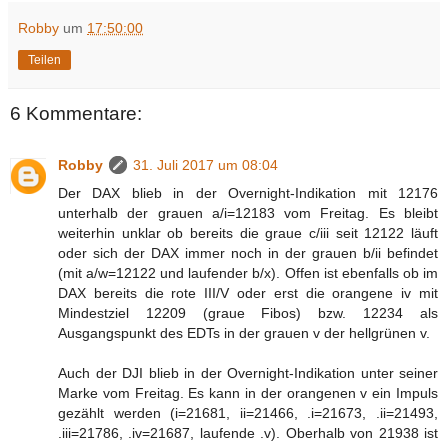
Robby
um
17:50:00
Teilen
6 Kommentare:
Robby
31. Juli 2017 um 08:04
Der DAX blieb in der Overnight-Indikation mit 12176
unterhalb der grauen a/i=12183 vom Freitag. Es bleibt
weiterhin unklar ob bereits die graue c/iii seit 12122 läuft
oder sich der DAX immer noch in der grauen b/ii befindet
(mit a/w=12122 und laufender b/x). Offen ist ebenfalls ob im
DAX bereits die rote III/V oder erst die orangene iv mit
Mindestziel 12209 (graue Fibos) bzw. 12234 als
Ausgangspunkt des EDTs in der grauen v der hellgrünen v.
Auch der DJI blieb in der Overnight-Indikation unter seiner
Marke vom Freitag. Es kann in der orangenen v ein Impuls
gezählt werden (i=21681, ii=21466, .i=21673, .ii=21493,
.iii=21786, .iv=21687, laufende .v). Oberhalb von 21938 ist