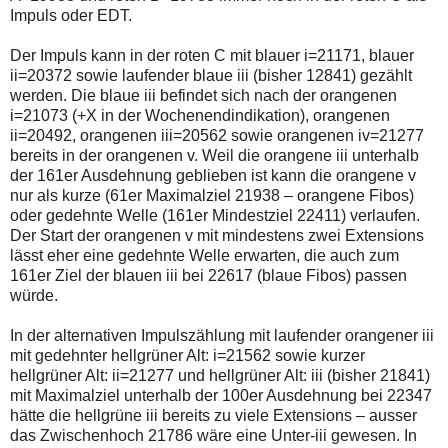
Impuls oder EDT.
Der Impuls kann in der roten C mit blauer i=21171, blauer
ii=20372 sowie laufender blaue iii (bisher 12841) gezählt
werden. Die blaue iii befindet sich nach der orangenen
i=21073 (+X in der Wochenendindikation), orangenen
ii=20492, orangenen iii=20562 sowie orangenen iv=21277
bereits in der orangenen v. Weil die orangene iii unterhalb
der 161er Ausdehnung geblieben ist kann die orangene v
nur als kurze (61er Maximalziel 21938 – orangene Fibos)
oder gedehnte Welle (161er Mindestziel 22411) verlaufen.
Der Start der orangenen v mit mindestens zwei Extensions
lässt eher eine gedehnte Welle erwarten, die auch zum
161er Ziel der blauen iii bei 22617 (blaue Fibos) passen
würde.
In der alternativen Impulszählung mit laufender orangener iii
mit gedehnter hellgrüner Alt: i=21562 sowie kurzer
hellgrüner Alt: ii=21277 und hellgrüner Alt: iii (bisher 21841)
mit Maximalziel unterhalb der 100er Ausdehnung bei 22347
hätte die hellgrüne iii bereits zu viele Extensions – ausser
das Zwischenhoch 21786 wäre eine Unter-iii gewesen. In