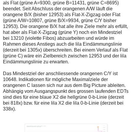
einmal.
als Flat (grüne A=9300, grüne B=11431, grüne C=8695)
Sollte
beendet. Seit Abschluss der orangenen A/W läuft die
das
orangene B/X (bisher 12953) als Flat-X-Zigzag oder Flat
Problem
(grüne A/W=10807, grüne B/X=9934, grüne C/Y bisher
weiterbestehen
bitte
12953). Die orangene B/X hat alle ihre Ziele mehr als erfüllt,
ich
hat aber als Flat-X-Zigzag (grüne Y) noch ein Mindestziel
um
bei 13210 (violette Fibos) abzuarbeiten und würde im
Kontaktaufnahme
Rahmen dieses Anstiegs auch die lila Eindämmungslinie
per
Mail
(derzeit bei 1305x) überschreiten. Bei einem Verlauf als Flat
robbys-
(grüne C) wäre ein Zielbereich zwischen 12953 und der lila
elliottwellen@online.de.
Eindämmungslinie zu erwarten.
Bis
zur
Lösung
Das Mindestziel der anschliessende orangenen C/Y ist
des
10648. Indikationen für mögliche Maximalziele der
Problems
orangenen C lassen sich nur aus dem Big Picture ableiten.
sind
Abhängig vom Ausgangspunkt des grossen laufenden EDTs
die
Post
sind dies für eine blaue X2 die hellgrüne 0-b-Linie (derzeit
auch
bei 818x) bzw. für eine lila X2 die lila 0-b-Linie (derzeit bei
auf
338x).
der
Plattform
wallstreet-
online.de
verfügbar.