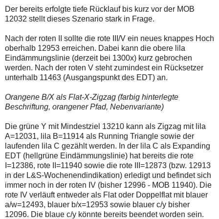
Der bereits erfolgte tiefe Rücklauf bis kurz vor der MOB
12032 stellt dieses Szenario stark in Frage.
Nach der roten II sollte die rote III/V ein neues knappes Hoch
oberhalb 12953 erreichen. Dabei kann die obere lila
Eindämmungslinie (derzeit bei 1300x) kurz gebrochen
werden. Nach der roten V steht zumindest ein Rücksetzer
unterhalb 11463 (Ausgangspunkt des EDT) an.
Orangene B/X als Flat-X-Zigzag (farbig hinterlegte
Beschriftung, orangener Pfad, Nebenvariante)
Die grüne Y mit Mindestziel 13210 kann als Zigzag mit lila
A=12031, lila B=11914 als Running Triangle sowie der
laufenden lila C gezählt werden. In der lila C als Expanding
EDT (hellgrüne Eindämmungslinie) hat bereits die rote
I=12386, rote II=11940 sowie die rote III=12873 (bzw. 12913
in der L&S-Wochenendindikation) erledigt und befindet sich
immer noch in der roten IV (bisher 12996 - MOB 11940). Die
rote IV verläuft entweder als Flat oder Doppelflat mit blauer
a/w=12493, blauer b/x=12953 sowie blauer c/y bisher
12096. Die blaue c/y könnte bereits beendet worden sein.