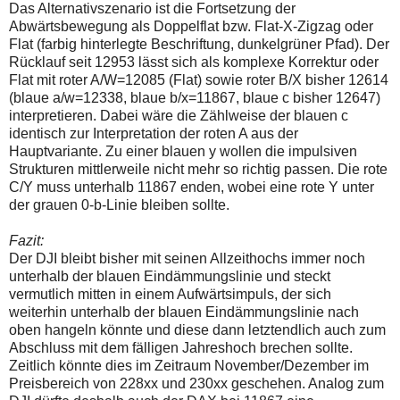
Das Alternativszenario ist die Fortsetzung der
Abwärtsbewegung als Doppelflat bzw. Flat-X-Zigzag oder
Flat (farbig hinterlegte Beschriftung, dunkelgrüner Pfad). Der
Rücklauf seit 12953 lässt sich als komplexe Korrektur oder
Flat mit roter A/W=12085 (Flat) sowie roter B/X bisher 12614
(blaue a/w=12338, blaue b/x=11867, blaue c bisher 12647)
interpretieren. Dabei wäre die Zählweise der blauen c
identisch zur Interpretation der roten A aus der
Hauptvariante. Zu einer blauen y wollen die impulsiven
Strukturen mittlerweile nicht mehr so richtig passen. Die rote
C/Y muss unterhalb 11867 enden, wobei eine rote Y unter
der grauen 0-b-Linie bleiben sollte.
Fazit:
Der DJI bleibt bisher mit seinen Allzeithochs immer noch
unterhalb der blauen Eindämmungslinie und steckt
vermutlich mitten in einem Aufwärtsimpuls, der sich
weiterhin unterhalb der blauen Eindämmungslinie nach
oben hangeln könnte und diese dann letztendlich auch zum
Abschluss mit dem fälligen Jahreshoch brechen sollte.
Zeitlich könnte dies im Zeitraum November/Dezember im
Preisbereich von 228xx und 230xx geschehen. Analog zum