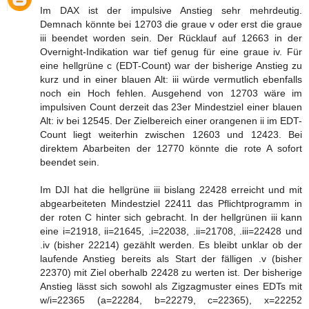
Im DAX ist der impulsive Anstieg sehr mehrdeutig.
Demnach könnte bei 12703 die graue v oder erst die graue
iii beendet worden sein. Der Rücklauf auf 12663 in der
Overnight-Indikation war tief genug für eine graue iv. Für
eine hellgrüne c (EDT-Count) war der bisherige Anstieg zu
kurz und in einer blauen Alt: iii würde vermutlich ebenfalls
noch ein Hoch fehlen. Ausgehend von 12703 wäre im
impulsiven Count derzeit das 23er Mindestziel einer blauen
Alt: iv bei 12545. Der Zielbereich einer orangenen ii im EDT-
Count liegt weiterhin zwischen 12603 und 12423. Bei
direktem Abarbeiten der 12770 könnte die rote A sofort
beendet sein.
Im DJI hat die hellgrüne iii bislang 22428 erreicht und mit
abgearbeiteten Mindestziel 22411 das Pflichtprogramm in
der roten C hinter sich gebracht. In der hellgrünen iii kann
eine i=21918, ii=21645, .i=22038, .ii=21708, .iii=22428 und
.iv (bisher 22214) gezählt werden. Es bleibt unklar ob der
laufende Anstieg bereits als Start der fälligen .v (bisher
22370) mit Ziel oberhalb 22428 zu werten ist. Der bisherige
Anstieg lässt sich sowohl als Zigzagmuster eines EDTs mit
w/i=22365 (a=22284, b=22279, c=22365), x=22252