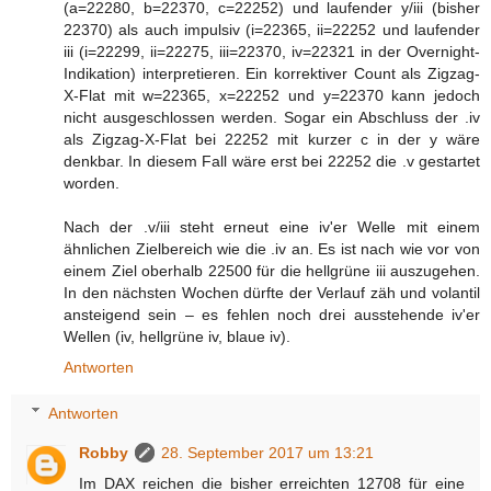
(a=22280, b=22370, c=22252) und laufender y/iii (bisher
22370) als auch impulsiv (i=22365, ii=22252 und laufender
iii (i=22299, ii=22275, iii=22370, iv=22321 in der Overnight-
Indikation) interpretieren. Ein korrektiver Count als Zigzag-
X-Flat mit w=22365, x=22252 und y=22370 kann jedoch
nicht ausgeschlossen werden. Sogar ein Abschluss der .iv
als Zigzag-X-Flat bei 22252 mit kurzer c in der y wäre
denkbar. In diesem Fall wäre erst bei 22252 die .v gestartet
worden.
Nach der .v/iii steht erneut eine iv'er Welle mit einem
ähnlichen Zielbereich wie die .iv an. Es ist nach wie vor von
einem Ziel oberhalb 22500 für die hellgrüne iii auszugehen.
In den nächsten Wochen dürfte der Verlauf zäh und volantil
ansteigend sein – es fehlen noch drei ausstehende iv'er
Wellen (iv, hellgrüne iv, blaue iv).
Antworten
Antworten
Robby
28. September 2017 um 13:21
Im DAX reichen die bisher erreichten 12708 für eine