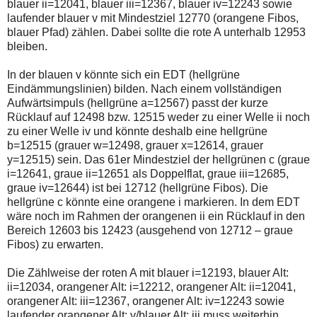
blauer ii=12041, blauer iii=12367, blauer iv=12243 sowie
einmal.
Sollte
laufender blauer v mit Mindestziel 12770 (orangene Fibos,
das
blauer Pfad) zählen. Dabei sollte die rote A unterhalb 12953
Problem
bleiben.
weiterbestehen
bitte
ich
In der blauen v könnte sich ein EDT (hellgrüne
um
Eindämmungslinien) bilden. Nach einem vollständigen
Kontaktaufnahme
Aufwärtsimpuls (hellgrüne a=12567) passt der kurze
per
Rücklauf auf 12498 bzw. 12515 weder zu einer Welle ii noch
Mail
robbys-
zu einer Welle iv und könnte deshalb eine hellgrüne
elliottwellen@online.de.
b=12515 (grauer w=12498, grauer x=12614, grauer
Bis
y=12515) sein. Das 61er Mindestziel der hellgrünen c (graue
zur
i=12641, graue ii=12651 als Doppelflat, graue iii=12685,
Lösung
des
graue iv=12644) ist bei 12712 (hellgrüne Fibos). Die
Problems
hellgrüne c könnte eine orangene i markieren. In dem EDT
sind
wäre noch im Rahmen der orangenen ii ein Rücklauf in den
die
Bereich 12603 bis 12423 (ausgehend von 12712 – graue
Post
auch
Fibos) zu erwarten.
auf
der
Die Zählweise der roten A mit blauer i=12193, blauer Alt:
Plattform
ii=12034, orangener Alt: i=12212, orangener Alt: ii=12041,
wallstreet-
online.de
orangener Alt: iii=12367, orangener Alt: iv=12243 sowie
verfügbar.
laufender orangener Alt: v/blauer Alt: iii muss weiterhin