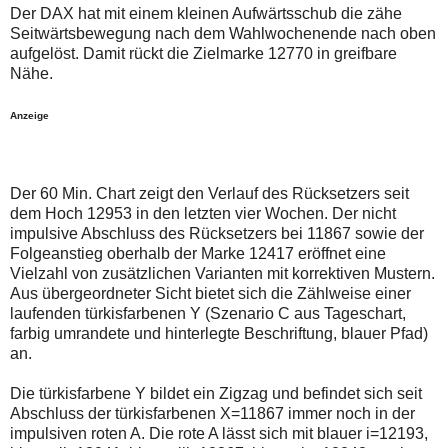
auch
Alternativ
Der DAX hat mit einem kleinen Aufwärtsschub die zähe
Verstösse
sind
Seitwärtsbewegung nach dem Wahlwochenende nach oben
gegen
die
aufgelöst. Damit rückt die Zielmarke 12770 in greifbare
die
Post
Netiquette
auch
Nähe.
oder
auf
ein
der
Anzeige
Missbrauch
Plattform
der
wallstreet-
Kommentarfunktion
online.de
sein.
verfügbar.
Bitte
Der 60 Min. Chart zeigt den Verlauf des Rücksetzers seit
überprüfen
dem Hoch 12953 in den letzten vier Wochen. Der nicht
Sie
Ihre
impulsive Abschluss des Rücksetzers bei 11867 sowie der
Browsereinstellungen
Folgeanstieg oberhalb der Marke 12417 eröffnet eine
oder
Vielzahl von zusätzlichen Varianten mit korrektiven Mustern.
Ihre
Aus übergeordneter Sicht bietet sich die Zählweise einer
Internetverbindung
und
laufenden türkisfarbenen Y (Szenario C aus Tageschart,
versuchen
farbig umrandete und hinterlegte Beschriftung, blauer Pfad)
Sie
an.
es
zu
einem
Die türkisfarbene Y bildet ein Zigzag und befindet sich seit
späteren
Abschluss der türkisfarbenen X=11867 immer noch in der
Zeitpunkt
impulsiven roten A. Die rote A lässt sich mit blauer i=12193,
noch