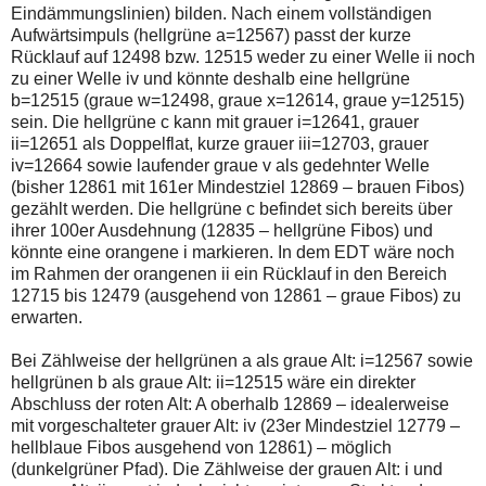
Eindämmungslinien) bilden. Nach einem vollständigen
Aufwärtsimpuls (hellgrüne a=12567) passt der kurze
Rücklauf auf 12498 bzw. 12515 weder zu einer Welle ii noch
zu einer Welle iv und könnte deshalb eine hellgrüne
b=12515 (graue w=12498, graue x=12614, graue y=12515)
sein. Die hellgrüne c kann mit grauer i=12641, grauer
ii=12651 als Doppelflat, kurze grauer iii=12703, grauer
iv=12664 sowie laufender graue v als gedehnter Welle
(bisher 12861 mit 161er Mindestziel 12869 – brauen Fibos)
gezählt werden. Die hellgrüne c befindet sich bereits über
ihrer 100er Ausdehnung (12835 – hellgrüne Fibos) und
könnte eine orangene i markieren. In dem EDT wäre noch
im Rahmen der orangenen ii ein Rücklauf in den Bereich
12715 bis 12479 (ausgehend von 12861 – graue Fibos) zu
erwarten.
Bei Zählweise der hellgrünen a als graue Alt: i=12567 sowie
hellgrünen b als graue Alt: ii=12515 wäre ein direkter
Abschluss der roten Alt: A oberhalb 12869 – idealerweise
mit vorgeschalteter grauer Alt: iv (23er Mindestziel 12779 –
hellblaue Fibos ausgehend von 12861) – möglich
(dunkelgrüner Pfad). Die Zählweise der grauen Alt: i und