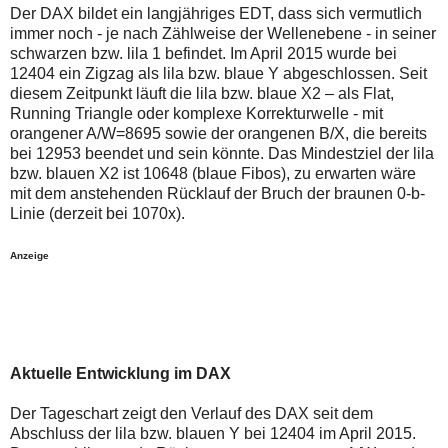
auch
Alternativ
Der DAX bildet ein langjähriges EDT, dass sich vermutlich
Verstösse
sind
immer noch - je nach Zählweise der Wellenebene - in seiner
gegen
die
schwarzen bzw. lila 1 befindet. Im April 2015 wurde bei
die
Post
Netiquette
auch
12404 ein Zigzag als lila bzw. blaue Y abgeschlossen. Seit
oder
auf
diesem Zeitpunkt läuft die lila bzw. blaue X2 – als Flat,
ein
der
Running Triangle oder komplexe Korrekturwelle - mit
Missbrauch
Plattform
orangener A/W=8695 sowie der orangenen B/X, die bereits
der
wallstreet-
Kommentarfunktion
online.de
bei 12953 beendet und sein könnte. Das Mindestziel der lila
sein.
verfügbar.
bzw. blauen X2 ist 10648 (blaue Fibos), zu erwarten wäre
Bitte
mit dem anstehenden Rücklauf der Bruch der braunen 0-b-
überprüfen
Linie (derzeit bei 1070x).
Sie
Ihre
Browsereinstellungen
Anzeige
oder
Ihre
Internetverbindung
und
versuchen
Sie
es
Aktuelle Entwicklung im DAX
zu
einem
späteren
Der Tageschart zeigt den Verlauf des DAX seit dem
Zeitpunkt
Abschluss der lila bzw. blauen Y bei 12404 im April 2015.
noch