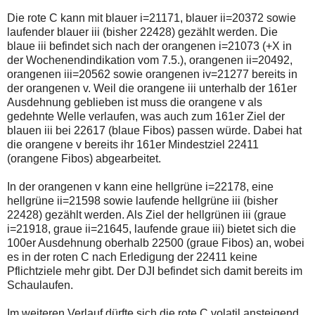
Die rote C kann mit blauer i=21171, blauer ii=20372 sowie
laufender blauer iii (bisher 22428) gezählt werden. Die
blaue iii befindet sich nach der orangenen i=21073 (+X in
der Wochenendindikation vom 7.5.), orangenen ii=20492,
orangenen iii=20562 sowie orangenen iv=21277 bereits in
der orangenen v. Weil die orangene iii unterhalb der 161er
Ausdehnung geblieben ist muss die orangene v als
gedehnte Welle verlaufen, was auch zum 161er Ziel der
blauen iii bei 22617 (blaue Fibos) passen würde. Dabei hat
die orangene v bereits ihr 161er Mindestziel 22411
(orangene Fibos) abgearbeitet.
In der orangenen v kann eine hellgrüne i=22178, eine
hellgrüne ii=21598 sowie laufende hellgrüne iii (bisher
22428) gezählt werden. Als Ziel der hellgrünen iii (graue
i=21918, graue ii=21645, laufende graue iii) bietet sich die
100er Ausdehnung oberhalb 22500 (graue Fibos) an, wobei
es in der roten C nach Erledigung der 22411 keine
Pflichtziele mehr gibt. Der DJI befindet sich damit bereits im
Schaulaufen.
Im weiteren Verlauf dürfte sich die rote C volatil ansteigend