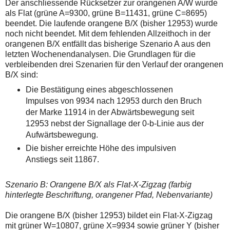
Der anschliessende Rücksetzer zur orangenen A/W wurde
einmal.
Sollte
als Flat (grüne A=9300, grüne B=11431, grüne C=8695)
das
beendet. Die laufende orangene B/X (bisher 12953) wurde
Problem
noch nicht beendet. Mit dem fehlenden Allzeithoch in der
weiterbestehen
orangenen B/X entfällt das bisherige Szenario A aus den
bitte
ich
letzten Wochenendanalysen. Die Grundlagen für die
um
verbleibenden drei Szenarien für den Verlauf der orangenen
Kontaktaufnahme
B/X sind:
per
Mail
Die Bestätigung eines abgeschlossenen
robbys-
Impulses von 9934 nach 12953 durch den Bruch
elliottwellen@online.de.
Bis
der Marke 11914 in der Abwärtsbewegung seit
zur
12953 nebst der Signallage der 0-b-Linie aus der
Lösung
Aufwärtsbewegung.
des
Problems
Die bisher erreichte Höhe des impulsiven
sind
Anstiegs seit 11867.
die
Post
auch
Szenario B: Orangene B/X als Flat-X-Zigzag (farbig
auf
der
hinterlegte Beschriftung, orangener Pfad, Nebenvariante)
Plattform
wallstreet-
Die orangene B/X (bisher 12953) bildet ein Flat-X-Zigzag
online.de
mit grüner W=10807, grüne X=9934 sowie grüner Y (bisher
verfügbar.