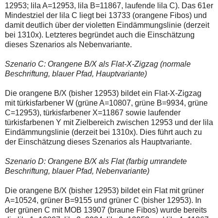
12953; lila A=12953, lila B=11867, laufende lila C). Das 61er
Mindestziel der lila C liegt bei 13733 (orangene Fibos) und
damit deutlich über der violetten Eindämmungslinie (derzeit
bei 1310x). Letzteres begründet auch die Einschätzung
dieses Szenarios als Nebenvariante.
Szenario C: Orangene B/X als Flat-X-Zigzag (normale
Beschriftung, blauer Pfad, Hauptvariante)
Die orangene B/X (bisher 12953) bildet ein Flat-X-Zigzag
mit türkisfarbener W (grüne A=10807, grüne B=9934, grüne
C=12953), türkisfarbener X=11867 sowie laufender
türkisfarbenen Y mit Zielbereich zwischen 12953 und der lila
Eindämmungslinie (derzeit bei 1310x). Dies führt auch zu
der Einschätzung dieses Szenarios als Hauptvariante.
Szenario D: Orangene B/X als Flat (farbig umrandete
Beschriftung, blauer Pfad, Nebenvariante)
Die orangene B/X (bisher 12953) bildet ein Flat mit grüner
A=10524, grüner B=9155 und grüner C (bisher 12953). In
der grünen C mit MOB 13907 (braune Fibos) wurde bereits