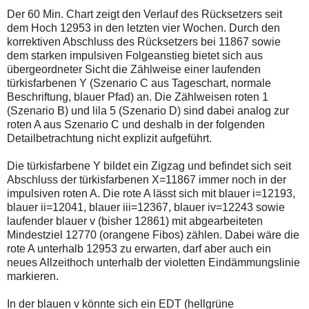
Der 60 Min. Chart zeigt den Verlauf des Rücksetzers seit
dem Hoch 12953 in den letzten vier Wochen. Durch den
korrektiven Abschluss des Rücksetzers bei 11867 sowie
dem starken impulsiven Folgeanstieg bietet sich aus
übergeordneter Sicht die Zählweise einer laufenden
türkisfarbenen Y (Szenario C aus Tageschart, normale
Beschriftung, blauer Pfad) an. Die Zählweisen roten 1
(Szenario B) und lila 5 (Szenario D) sind dabei analog zur
roten A aus Szenario C und deshalb in der folgenden
Detailbetrachtung nicht explizit aufgeführt.
Die türkisfarbene Y bildet ein Zigzag und befindet sich seit
Abschluss der türkisfarbenen X=11867 immer noch in der
impulsiven roten A. Die rote A lässt sich mit blauer i=12193,
blauer ii=12041, blauer iii=12367, blauer iv=12243 sowie
laufender blauer v (bisher 12861) mit abgearbeiteten
Mindestziel 12770 (orangene Fibos) zählen. Dabei wäre die
rote A unterhalb 12953 zu erwarten, darf aber auch ein
neues Allzeithoch unterhalb der violetten Eindämmungslinie
markieren.
In der blauen v könnte sich ein EDT (hellgrüne