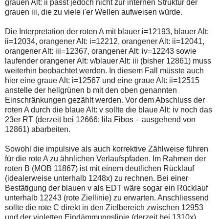
grauen Alt: ii passt jedoch nicht zur internen Struktur der
grauen iii, die zu viele i'er Wellen aufweisen würde.
Die Interpretation der roten A mit blauer i=12193, blauer Alt:
ii=12034, orangener Alt: i=12212, orangener Alt: ii=12041,
orangener Alt: iii=12367, orangener Alt: iv=12243 sowie
laufender orangener Alt: v/blauer Alt: iii (bisher 12861) muss
weiterhin beobachtet werden. In diesem Fall müsste auch
hier eine graue Alt: i=12567 und eine graue Alt: ii=12515
anstelle der hellgrünen b mit den oben genannten
Einschränkungen gezählt werden. Vor dem Abschluss der
roten A durch die blaue Alt: v sollte die blaue Alt: iv noch das
23er RT (derzeit bei 12666; lila Fibos – ausgehend von
12861) abarbeiten.
Sowohl die impulsive als auch korrektive Zählweise führen
für die rote A zu ähnlichen Verlaufspfaden. Im Rahmen der
roten B (MOB 11867) ist mit einem deutlichen Rücklauf
(idealerweise unterhalb 1248x) zu rechnen. Bei einer
Bestätigung der blauen v als EDT wäre sogar ein Rücklauf
unterhalb 12243 (rote Ziellinie) zu erwarten. Anschliessend
sollte die rote C direkt in den Zielbereich zwischen 12953
und der violetten Eindämmungslinie (derzeit bei 1310x)