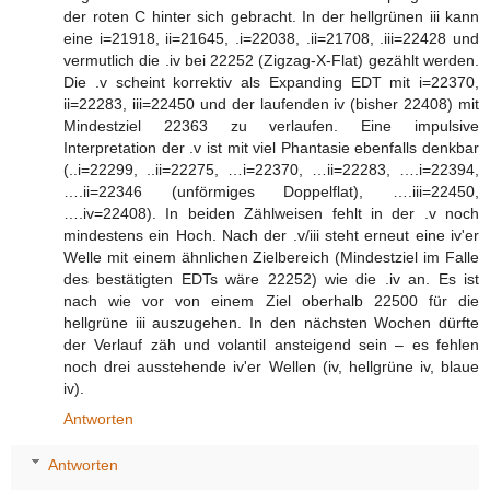
der roten C hinter sich gebracht. In der hellgrünen iii kann
eine i=21918, ii=21645, .i=22038, .ii=21708, .iii=22428 und
vermutlich die .iv bei 22252 (Zigzag-X-Flat) gezählt werden.
Die .v scheint korrektiv als Expanding EDT mit i=22370,
ii=22283, iii=22450 und der laufenden iv (bisher 22408) mit
Mindestziel 22363 zu verlaufen. Eine impulsive
Interpretation der .v ist mit viel Phantasie ebenfalls denkbar
(..i=22299, ..ii=22275, …i=22370, …ii=22283, ….i=22394,
….ii=22346 (unförmiges Doppelflat), ….iii=22450,
….iv=22408). In beiden Zählweisen fehlt in der .v noch
mindestens ein Hoch. Nach der .v/iii steht erneut eine iv'er
Welle mit einem ähnlichen Zielbereich (Mindestziel im Falle
des bestätigten EDTs wäre 22252) wie die .iv an. Es ist
nach wie vor von einem Ziel oberhalb 22500 für die
hellgrüne iii auszugehen. In den nächsten Wochen dürfte
der Verlauf zäh und volantil ansteigend sein – es fehlen
noch drei ausstehende iv'er Wellen (iv, hellgrüne iv, blaue
iv).
Antworten
Antworten