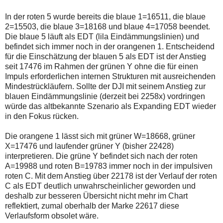
In der roten 5 wurde bereits die blaue 1=16511, die blaue
2=15503, die blaue 3=18168 und blaue 4=17058 beendet.
Die blaue 5 läuft als EDT (lila Eindämmungslinien) und
befindet sich immer noch in der orangenen 1. Entscheidend
für die Einschätzung der blauen 5 als EDT ist der Anstieg
seit 17476 im Rahmen der grünen Y ohne die für einen
Impuls erforderlichen internen Strukturen mit ausreichenden
Mindestrückläufern. Sollte der DJI mit seinem Anstieg zur
blauen Eindämmungslinie (derzeit bei 2258x) vordringen
würde das altbekannte Szenario als Expanding EDT wieder
in den Fokus rücken.
Die orangene 1 lässt sich mit grüner W=18668, grüner
X=17476 und laufender grüner Y (bisher 22428)
interpretieren. Die grüne Y befindet sich nach der roten
A=19988 und roten B=19783 immer noch in der impulsiven
roten C. Mit dem Anstieg über 22178 ist der Verlauf der roten
C als EDT deutlich unwahrscheinlicher geworden und
deshalb zur besseren Übersicht nicht mehr im Chart
reflektiert, zumal oberhalb der Marke 22617 diese
Verlaufsform obsolet wäre.