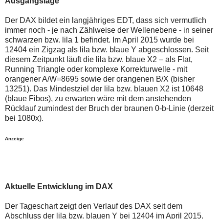
Ausgangslage
auch
Alternativ
Verstösse
sind
gegen
die
Der DAX bildet ein langjähriges EDT, dass sich vermutlich
die
Post
immer noch - je nach Zählweise der Wellenebene - in seiner
Netiquette
auch
schwarzen bzw. lila 1 befindet. Im April 2015 wurde bei
oder
auf
12404 ein Zigzag als lila bzw. blaue Y abgeschlossen. Seit
ein
der
Missbrauch
Plattform
diesem Zeitpunkt läuft die lila bzw. blaue X2 – als Flat,
der
wallstreet-
Running Triangle oder komplexe Korrekturwelle - mit
Kommentarfunktion
online.de
orangener A/W=8695 sowie der orangenen B/X (bisher
sein.
verfügbar.
13251). Das Mindestziel der lila bzw. blauen X2 ist 10648
Bitte
überprüfen
(blaue Fibos), zu erwarten wäre mit dem anstehenden
Sie
Rücklauf zumindest der Bruch der braunen 0-b-Linie (derzeit
Ihre
bei 1080x).
Browsereinstellungen
oder
Ihre
Anzeige
Internetverbindung
und
versuchen
Sie
es
zu
Aktuelle Entwicklung im DAX
einem
späteren
Der Tageschart zeigt den Verlauf des DAX seit dem
Zeitpunkt
noch
Abschluss der lila bzw. blauen Y bei 12404 im April 2015.