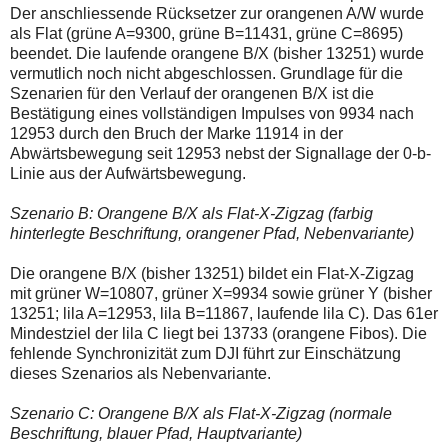
einmal.
Der anschliessende Rücksetzer zur orangenen A/W wurde
Sollte
als Flat (grüne A=9300, grüne B=11431, grüne C=8695)
das
beendet. Die laufende orangene B/X (bisher 13251) wurde
Problem
weiterbestehen
vermutlich noch nicht abgeschlossen. Grundlage für die
bitte
Szenarien für den Verlauf der orangenen B/X ist die
ich
Bestätigung eines vollständigen Impulses von 9934 nach
um
12953 durch den Bruch der Marke 11914 in der
Kontaktaufnahme
per
Abwärtsbewegung seit 12953 nebst der Signallage der 0-b-
Mail
Linie aus der Aufwärtsbewegung.
robbys-
elliottwellen@online.de.
Szenario B: Orangene B/X als Flat-X-Zigzag (farbig
Bis
zur
hinterlegte Beschriftung, orangener Pfad, Nebenvariante)
Lösung
des
Die orangene B/X (bisher 13251) bildet ein Flat-X-Zigzag
Problems
mit grüner W=10807, grüner X=9934 sowie grüner Y (bisher
sind
die
13251; lila A=12953, lila B=11867, laufende lila C). Das 61er
Post
Mindestziel der lila C liegt bei 13733 (orangene Fibos). Die
auch
fehlende Synchronizität zum DJI führt zur Einschätzung
auf
dieses Szenarios als Nebenvariante.
der
Plattform
wallstreet-
Szenario C: Orangene B/X als Flat-X-Zigzag (normale
online.de
Beschriftung, blauer Pfad, Hauptvariante)
verfügbar.