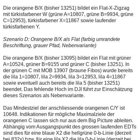
Die orangene B/X (bisher 13251) bildet ein Flat-X-Zigzag
mit türkisfarbener W (grüne A=10807, grüne B=9934, grüne
C=12953), türkisfarbener X=11867 sowie laufender
türkisfarbenen Y.
Szenario D: Orangene B/X als Flat (farbig umrandete
Beschriftung, grauer Pfad, Nebenvariante)
Die orangene B/X (bisher 13095) bildet ein Flat mit grüner
A=10524, grüner B=9155 und grüner C (bisher 13251). In
der grünen C mit MOB 13907 (braune Fibos) wurde bereits
die lila 1=10807, lila 2=9934, lila 3=12953, lila 4=11867
sowie eventuell auch bereits die lila 5 (bisher 13251)
beendet. Das fehlende Hoch im DJI führt zur Einschätzung
dieses Szenarios als Nebenvariante.
Das Mindestziel der anschliessende orangenen C/Y ist
10648. Indikationen für mögliche Maximalziele der
orangenen C lassen sich nur aus dem Big Picture ableiten.
Abhängig vom Ausgangspunkt des grossen laufenden EDTs
sind dies für eine blaue X2 die hellgrüne 0-b-Linie (derzeit
bei 832x) bzw. für eine lila X2 die lila 0-b-Linie (derzeit bei