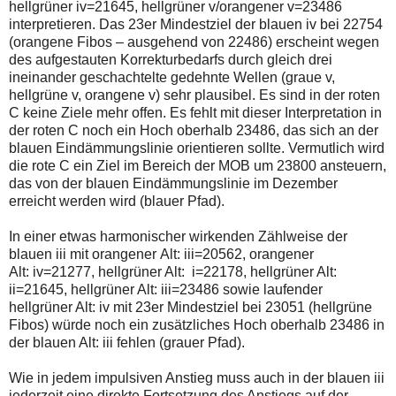
hellgrüner iv=21645, hellgrüner v/orangener v=23486
interpretieren. Das 23er Mindestziel der blauen iv bei 22754
(orangene Fibos – ausgehend von 22486) erscheint wegen
des aufgestauten Korrekturbedarfs durch gleich drei
ineinander geschachtelte gedehnte Wellen (graue v,
hellgrüne v, orangene v) sehr plausibel. Es sind in der roten
C keine Ziele mehr offen. Es fehlt mit dieser Interpretation in
der roten C noch ein Hoch oberhalb 23486, das sich an der
blauen Eindämmungslinie orientieren sollte. Vermutlich wird
die rote C ein Ziel im Bereich der MOB um 23800 ansteuern,
das von der blauen Eindämmungslinie im Dezember
erreicht werden wird (blauer Pfad).
In einer etwas harmonischer wirkenden Zählweise der
blauen iii mit orangener Alt: iii=20562, orangener
Alt: iv=21277, hellgrüner Alt: i=22178, hellgrüner Alt:
ii=21645, hellgrüner Alt: iii=23486 sowie laufender
hellgrüner Alt: iv mit 23er Mindestziel bei 23051 (hellgrüne
Fibos) würde noch ein zusätzliches Hoch oberhalb 23486 in
der blauen Alt: iii fehlen (grauer Pfad).
Wie in jedem impulsiven Anstieg muss auch in der blauen iii
jederzeit eine direkte Fortsetzung des Anstiegs auf der