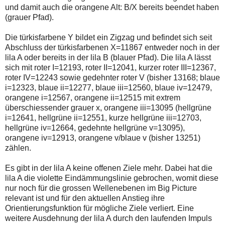
und damit auch die orangene Alt: B/X bereits beendet haben
(grauer Pfad).
Die türkisfarbene Y bildet ein Zigzag und befindet sich seit
Abschluss der türkisfarbenen X=11867 entweder noch in der
lila A oder bereits in der lila B (blauer Pfad). Die lila A lässt
sich mit roter I=12193, roter II=12041, kurzer roter III=12367,
roter IV=12243 sowie gedehnter roter V (bisher 13168; blaue
i=12323, blaue ii=12277, blaue iii=12560, blaue iv=12479,
orangene i=12567, orangene ii=12515 mit extrem
überschiessender grauer x, orangene iii=13095 (hellgrüne
i=12641, hellgrüne ii=12551, kurze hellgrüne iii=12703,
hellgrüne iv=12664, gedehnte hellgrüne v=13095),
orangene iv=12913, orangene v/blaue v (bisher 13251)
zählen.
Es gibt in der lila A keine offenen Ziele mehr. Dabei hat die
lila A die violette Eindämmungslinie gebrochen, womit diese
nur noch für die grossen Wellenebenen im Big Picture
relevant ist und für den aktuellen Anstieg ihre
Orientierungsfunktion für mögliche Ziele verliert. Eine
weitere Ausdehnung der lila A durch den laufenden Impuls