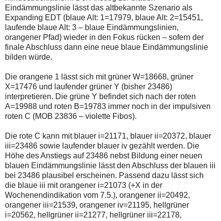
Eindämmungslinie lässt das altbekannte Szenario als
Expanding EDT (blaue Alt: 1=17979, blaue Alt: 2=15451,
laufende blaue Alt: 3 – blaue Eindämmungslinien,
orangener Pfad) wieder in den Fokus rücken – sofern der
finale Abschluss dann eine neue blaue Eindämmungslinie
bilden würde.
Die orangene 1 lässt sich mit grüner W=18668, grüner
X=17476 und laufender grüner Y (bisher 23486)
interpretieren. Die grüne Y befindet sich nach der roten
A=19988 und roten B=19783 immer noch in der impulsiven
roten C (MOB 23836 – violette Fibos).
Die rote C kann mit blauer i=21171, blauer ii=20372, blauer
iii=23486 sowie laufender blauer iv gezählt werden. Die
Höhe des Anstiegs auf 23486 nebst Bildung einer neuen
blauen Eindämmungslinie lässt den Abschluss der blauen iii
bei 23486 plausibel erscheinen. Passend dazu lässt sich
die blaue iii mit orangener i=21073 (+X in der
Wochenendindikation vom 7.5.), orangener ii=20492,
orangener iii=21539, orangener iv=21195, hellgrüner
i=20562, hellgrüner ii=21277, hellgrüner iii=22178,