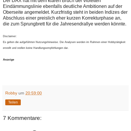
Der DAX hat mit dem klaren Bruch der violetten
Eindämmungslinie ebenfalls deutliche Ambitionen auf der
Oberseite angemeldet. Kurzfristig steht in beiden Indizes der
Abschluss einer preislich eher kurzen Korrekturphase an,
die zum Sprungbrett für die Jahresendrallye werden könnte.
Disclaimer:
Es gelten die aufgeführten Nutzungshinweise. Die Analysen werden im Rahmen einer Hobbytätigkeit
erstellt und stellen keine Handlungsempfehlungen dar.
Anzeige
Robby
um
20:59:00
Teilen
7 Kommentare: