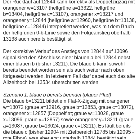
Der Rücklauf auf 12844 kann korrektiv als Doppelzigzag mit
einmal.
Sollte
orangener w=13107 (hellgrüne a=13322, hellgrüne
das
b=13404, hellgrüne c=13107), orangener x=13217 und
Problem
orangener y=12844 (hellgrüne a=12960, hellgrüne b=13138,
weiterbestehen
hellgrüne c=12844) interpretiert werden, was mit dem Bruch
bitte
ich
der hellgrünen 0-b-Linie sowie den Folgeanstieg oberhalb
um
13138 auch bereits bestätigt ist.
Kontaktaufnahme
per
Der korrektive Verlauf des Anstiegs von 12844 auf 13096
Mail
robbys-
signalisiert den Abschluss einer blauen a bei 12844 nebst
elliottwellen@online.de.
einer blauen b (bisher 13211). Die blaue b kann sowohl
Bis
bereits beendet worden sein als auch weiter nach oben
zur
fortgesetzt werden. In letzterem Fall darf dabei auch das alte
Lösung
des
Allzeithoch bei 13534 überschritten werden.
Problems
sind
Szenario 1: blaue b bereits beendet (blauer Pfad)
die
Die blaue b=13211 bildet ein Flat-X-Zigzag mit orangener
Post
auch
w=13072 (graue a=12916, graue b=12853, graue c=13072),
auf
orangener x=12857 (Doppelflat; graue w=13028, graue
der
x=13096, graue y=12857) sowie orangener y=13211 (graue
Plattform
a=13087, graue b=13024, graue c=13211). Es läuft bereits
wallstreet-
online.de
die blaue c (bisher 12904 mit Zielbereich 12785 bis 12095 -
verfügbar.
rote Fibos), was aber erst unterhalb 12844 bestätigt sein