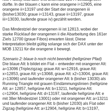
dürfte. In der blauen c kann eine orangene i=12905, eine
orangene ii=13197 und der Start der orangenen iii
(bisher13030; graue i=13143, graue ii=13197, graue
iii=13030, laufende graue iv) gezählt werden.
Das Mindestziel der orangenen iii ist 12813, wobei der
starke Rücklauf der orangenen ii die Abarbeitung des 161er
Ziels 12700 (graue Fibos) erwarten lässt. Diese
Interpretation bleibt gültig solange sich der DAX unter der
MOB 13211 für die orangene ii bewegt.
Szenario 2: blaue b noch nicht beendet (hellgrüner Pfad)
Die blaue Alt: b bildet ein Flat – entweder mit orangener Alt:
a=13096 (Triplezigzag; graue Alt: w=12916, graue Alt:
x=12853, graue Alt: y=13068, graue Alt: x2=13004, graue Alt:
z=13096) und laufender orangener Alt: b (bisher 13030) als
Running Triangle mit grauen Eindämmungslinien (hellgrüne
Alt: a= 12857, hellgrüne Alt: b=13211, hellgrüne Alt:
c=12904, hellgrüne Alt: d=13197, laufende hellgrüne Alt: e
mit 38er Mindestziel 13001) oder mit orangener Alt: a=13211
und laufender orangener Alt: b (bisher 12030) als Flat oder
Zigzag (hellgrüne Alt: a=12904, hellgrüne Alt: b=13197,