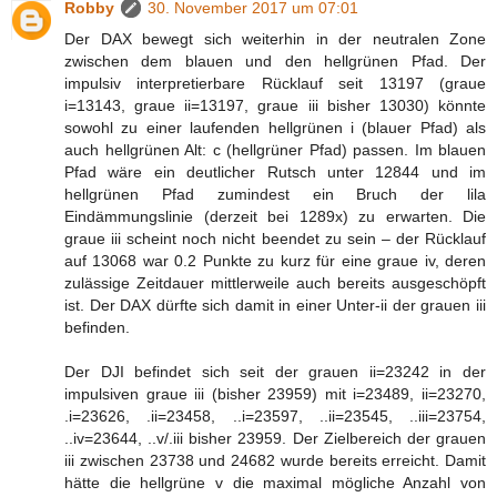
Robby
30. November 2017 um 07:01
Der DAX bewegt sich weiterhin in der neutralen Zone
zwischen dem blauen und den hellgrünen Pfad. Der
impulsiv interpretierbare Rücklauf seit 13197 (graue
i=13143, graue ii=13197, graue iii bisher 13030) könnte
sowohl zu einer laufenden hellgrünen i (blauer Pfad) als
auch hellgrünen Alt: c (hellgrüner Pfad) passen. Im blauen
Pfad wäre ein deutlicher Rutsch unter 12844 und im
hellgrünen Pfad zumindest ein Bruch der lila
Eindämmungslinie (derzeit bei 1289x) zu erwarten. Die
graue iii scheint noch nicht beendet zu sein – der Rücklauf
auf 13068 war 0.2 Punkte zu kurz für eine graue iv, deren
zulässige Zeitdauer mittlerweile auch bereits ausgeschöpft
ist. Der DAX dürfte sich damit in einer Unter-ii der grauen iii
befinden.
Der DJI befindet sich seit der grauen ii=23242 in der
impulsiven graue iii (bisher 23959) mit i=23489, ii=23270,
.i=23626, .ii=23458, ..i=23597, ..ii=23545, ..iii=23754,
..iv=23644, ..v/.iii bisher 23959. Der Zielbereich der grauen
iii zwischen 23738 und 24682 wurde bereits erreicht. Damit
hätte die hellgrüne v die maximal mögliche Anzahl von