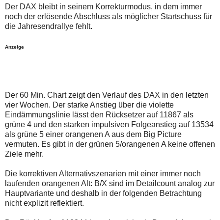
auch
Alternativ
Der DAX bleibt in seinem Korrekturmodus, in dem immer
Verstösse
sind
noch der erlösende Abschluss als möglicher Startschuss für
gegen
die
die Jahresendrallye fehlt.
die
Post
Netiquette
auch
oder
auf
Anzeige
ein
der
Missbrauch
Plattform
der
wallstreet-
Kommentarfunktion
online.de
sein.
verfügbar.
Bitte
Der 60 Min. Chart zeigt den Verlauf des DAX in den letzten
überprüfen
vier Wochen. Der starke Anstieg über die violette
Sie
Ihre
Eindämmungslinie lässt den Rücksetzer auf 11867 als
Browsereinstellungen
grüne 4 und den starken impulsiven Folgeanstieg auf 13534
oder
als grüne 5 einer orangenen A aus dem Big Picture
Ihre
vermuten. Es gibt in der grünen 5/orangenen A keine offenen
Internetverbindung
und
Ziele mehr.
versuchen
Sie
Die korrektiven Alternativszenarien mit einer immer noch
es
laufenden orangenen Alt: B/X sind im Detailcount analog zur
zu
einem
Hauptvariante und deshalb in der folgenden Betrachtung
späteren
nicht explizit reflektiert.
Zeitpunkt
noch