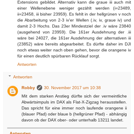
Extensions gebildet. Alternativ kann die graue iii auch mit
einer Wellenebene weniger gezählt werden (i=23489,
ii=23458, iii bisher 23959). Es fehlt in der hellgrünen v noch
die Abarbeitung von 2-3 iv'er Wellen (.iv, iv, graue iv) und
damit 2-3 Hochs. Das 23er Mindestziel der .iv wäre 23840
(ausgehend von 23959). Die 161er Ausdehnung der .iii
wäre bei 24027, die 161er Ausdehnung der alternativen iii
(23852) wäre bereits abgearbeitet. Es dürfte daher im DJI
noch etwas weiter nach oben gehen, bevor die orangene iv
für einen deutlich spürbaren Rücklauf sorgt.
Antworten
Antworten
Robby
30. November 2017 um 10:38
Mit dem starken Anstieg dürfte sich der vermeintliche
Abwärtsimpuls im DAX als Flat-X-Zigzag herausstellen.
Das spricht für eine immer noch laufende orangene ii
(blauer Pfad) oder blaue b (hellgrüner Pfad) - abhängig
davon ob der DAX ober- oder unterhalb 13211 landet.
Antworten