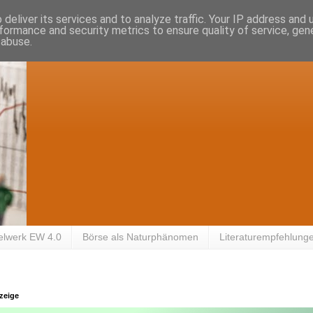
deliver its services and to analyze traffic. Your IP address and
formance and security metrics to ensure quality of service, ge
 abuse.
elwerk EW 4.0
Börse als Naturphänomen
Literaturempfehlung
zeige