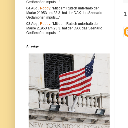
Gedämpfter Impuls…”
e
l
a
t
04.Aug.,
Robby
: “Mit dem Rutsch unterhalb der
l
e
1
Marke 21953 am 23.3. hat der DAX das Szenario
s
r
Gedämpfter Impuls…”
a
n
u
a
03.Aug.,
Robby
: “Mit dem Rutsch unterhalb der
c
t
Marke 21953 am 23.3. hat der DAX das Szenario
h
i
Gedämpfter Impuls…”
V
v
e
s
r
i
Anzeige
s
n
t
d
ö
d
s
i
s
e
e
P
g
o
e
s
g
t
e
a
n
u
d
c
i
h
e
a
N
u
e
f
t
d
i
e
q
r
u
P
e
l