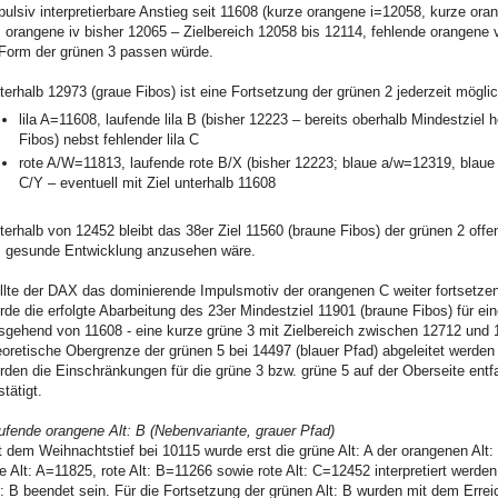
pulsiv interpretierbare Anstieg seit 11608 (kurze orangene i=12058, kurze ora
s orangene iv bisher 12065 – Zielbereich 12058 bis 12114, fehlende orangene v
 Form der grünen 3 passen würde.
terhalb 12973 (graue Fibos) ist eine Fortsetzung der grünen 2 jederzeit möglich
lila A=11608, laufende lila B (bisher 12223 – bereits oberhalb Mindestziel h
Fibos) nebst fehlender lila C
rote A/W=11813, laufende rote B/X (bisher 12223; blaue a/w=12319, blaue 
C/Y – eventuell mit Ziel unterhalb 11608
terhalb von 12452 bleibt das 38er Ziel 11560 (braune Fibos) der grünen 2 offe
s gesunde Entwicklung anzusehen wäre.
llte der DAX das dominierende Impulsmotiv der orangenen C weiter fortsetzen
rde die erfolgte Abarbeitung des 23er Mindestziel 11901 (braune Fibos) für ei
sgehend von 11608 - eine kurze grüne 3 mit Zielbereich zwischen 12712 und 
eoretische Obergrenze der grünen 5 bei 14497 (blauer Pfad) abgeleitet werden 
rden die Einschränkungen für die grüne 3 bzw. grüne 5 auf der Oberseite entfa
stätigt.
ufende orangene Alt: B (Nebenvariante, grauer Pfad)
t dem Weihnachtstief bei 10115 wurde erst die grüne Alt: A der orangenen Alt:
te Alt: A=11825, rote Alt: B=11266 sowie rote Alt: C=12452 interpretiert werden. 
t: B beendet sein. Für die Fortsetzung der grünen Alt: B wurden mit dem Erre