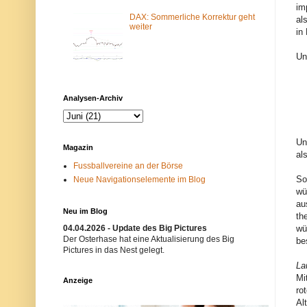
m
N
im
-
e
DAX: Sommerliche Korrektur geht
al
F
t
weiter
in
i
z
l
w
t
e
Un
e
r
r
k
b
i
l
s
Analysen-Archiv
o
t
c
n
k
i
i
c
e
h
Un
Magazin
r
t
al
t
e
Fussballvereine an der Börse
.
r
So
Neue Navigationselemente im Blog
E
w
i
ü
wü
n
n
au
m
s
Neu im Blog
th
ö
c
g
h
04.04.2026 - Update des Big Pictures
wü
l
t
Der Osterhase hat eine Aktualisierung des Big
be
i
.
Pictures in das Nest gelegt.
c
B
La
h
i
e
t
Mi
Anzeige
r
t
ro
G
e
Al
r
v