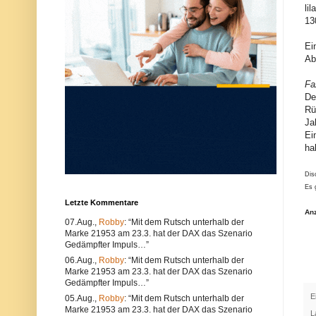
u
e
li
n
r
13
d
w
k
e
Ei
ö
n
n
d
Ab
n
e
e
n
Fa
n
S
s
i
De
o
e
Rü
w
e
Ja
o
i
Ei
h
n
l
e
ha
t
n
e
a
c
n
Dis
h
d
Es 
n
e
Letzte Kommentare
i
r
An
s
e
07.Aug.,
Robby
: “Mit dem Rutsch unterhalb der
c
n
Marke 21953 am 23.3. hat der DAX das Szenario
h
B
e
r
Gedämpfter Impuls…”
P
o
06.Aug.,
Robby
: “Mit dem Rutsch unterhalb der
r
w
Marke 21953 am 23.3. hat der DAX das Szenario
o
s
Gedämpfter Impuls…”
b
e
l
r
E
05.Aug.,
Robby
: “Mit dem Rutsch unterhalb der
e
.
Marke 21953 am 23.3. hat der DAX das Szenario
m
A
L