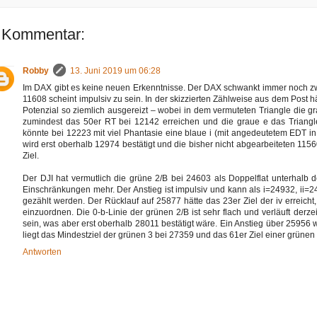
 Kommentar:
Robby
13. Juni 2019 um 06:28
Im DAX gibt es keine neuen Erkenntnisse. Der DAX schwankt immer noch zwi
11608 scheint impulsiv zu sein. In der skizzierten Zählweise aus dem Post 
Potenzial so ziemlich ausgereizt – wobei in dem vermuteten Triangle die gr
zumindest das 50er RT bei 12142 erreichen und die graue e das Triang
könnte bei 12223 mit viel Phantasie eine blaue i (mit angedeutetem EDT in 
wird erst oberhalb 12974 bestätigt und die bisher nicht abgearbeiteten 1156
Ziel.
Der DJI hat vermutlich die grüne 2/B bei 24603 als Doppelflat unterhalb d
Einschränkungen mehr. Der Anstieg ist impulsiv und kann als i=24932, ii=24
gezählt werden. Der Rücklauf auf 25877 hätte das 23er Ziel der iv erreicht, i
einzuordnen. Die 0-b-Linie der grünen 2/B ist sehr flach und verläuft derze
sein, was aber erst oberhalb 28011 bestätigt wäre. Ein Anstieg über 25956 
liegt das Mindestziel der grünen 3 bei 27359 und das 61er Ziel einer grünen 
Antworten