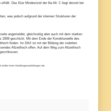
rfüllt. Das 61er Mindestziel der lila Alt: C liegt derzeit bei
rten, was jedoch aufgrund der internen Strukturen der
seite angemeldet, gleichzeitig aber auch mit dem starken
z 2009 geschickt. Mit dem Ende der Korrekturwelle des
hoch finden. Im DAX ist mit der Bildung der violetten
ssendes Allzeithoch offen. Auf dem Weg zum Allzeithoch
bgeschlossen.
nd stellen keine Handlungsempfehlungen dar.