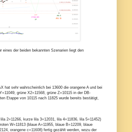
r eines der beiden bekannten Szenarien liegt den
AX hat sehr wahrscheinlich bei 13600 die orangene A und bei
 Y=11049, grüne X2=11568, grüne Z=10115 in der DB-
sten Etappe von 10115 nach 11825 wurde bereits bestätigt,
la 2=11266, kurze lila 3=12031, lila 4=11836, lila 5=11452)
er roten W=11813 (blaue A=11955, blaue B=12209, blaue
124, orangene c=11608) fertig gezählt werden, wozu der