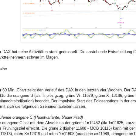
r DAX hat seine Aktivitäten stark gedrosselt. Die anstehende Entscheidung fü
rktteilnehmern schwer im Magen.
zeige
r 60 Min. Chart zeigt den Verlauf des DAX in den letzten vier Wochen. Der D
115 die orangene B (als Triplezigzag; grüne W=11679, grüne X=13186, grüne
ihnachtsindikation) beendet. Der impulsive Start des Folgeanstiegs in der er
mit sich die folgenden Szenarien ableiten lassen.
ufende orangene C (Hauptvariante, blauer Pfad)
e orangene C hat mit dem Abschluss der grünen 1=12452 (lila 1=11825, kurze li
s Frühlingsziel erreicht. Die grüne 2 (bisher 11608 - MOB 10115) kann mit d
11813), roten X=12319 und roten Y=11608 (orangene a=11989, orangene b=12