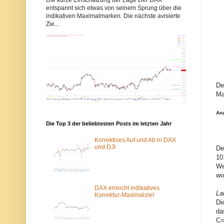
b
b
entspannt sich etwas von seinem Sprung über die
b
b
indikativen Maximalmarken. Die nächste avisierte
y
y
Zie...
s
s
-
-
e
e
l
l
l
l
i
i
o
o
t
t
t
t
De
w
w
Ma
e
e
l
l
l
l
An
e
e
n
n
Die Top 3 der beliebtesten Posts im letzten Jahr
.
.
d
d
Korrektives Auf und Ab in DAX
e
e
und DJI
De
w
ü
10
u
b
r
e
We
d
r
wo
e
d
v
a
DAX erreicht indikatives
La
o
s
Korrektur-Maximalziel
m
T
Di
S
o
da
p
r
C=
a
-