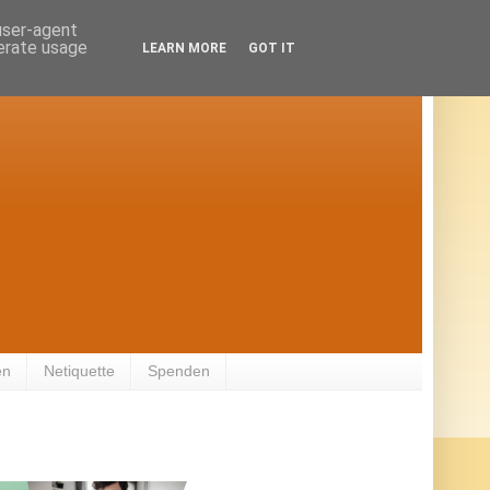
 user-agent
nerate usage
LEARN MORE
GOT IT
en
Netiquette
Spenden