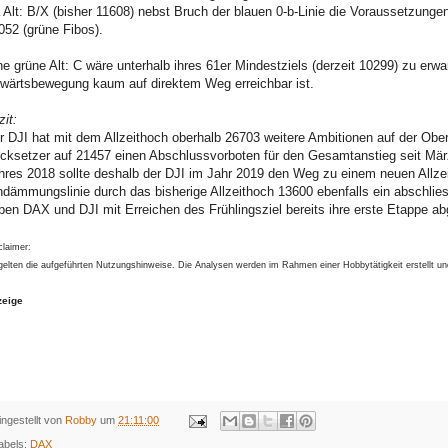
la Alt: B/X (bisher 11608) nebst Bruch der blauen 0-b-Linie die Voraussetzungen e
052 (grüne Fibos).
ne grüne Alt: C wäre unterhalb ihres 61er Mindestziels (derzeit 10299) zu erwa
wärtsbewegung kaum auf direktem Weg erreichbar ist.
zit:
r DJI hat mit dem Allzeithoch oberhalb 26703 weitere Ambitionen auf der Ober
cksetzer auf 21457 einen Abschlussvorboten für den Gesamtanstieg seit Mär
hres 2018 sollte deshalb der DJI im Jahr 2019 den Weg zu einem neuen Allzeit
ndämmungslinie durch das bisherige Allzeithoch 13600 ebenfalls ein abschlie
ben DAX und DJI mit Erreichen des Frühlingsziel bereits ihre erste Etappe a
claimer:
gelten die aufgeführten Nutzungshinweise. Die Analysen werden im Rahmen einer Hobbytätigkeit erstellt u
zeige
ingestellt von
Robby
um
21:11:00
abels:
DAX