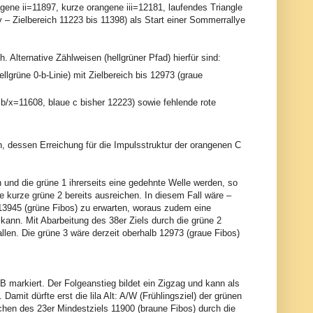
ngene ii=11897, kurze orangene iii=12181, laufendes Triangle
 – Zielbereich 11223 bis 11398) als Start einer Sommerrallye
. Alternative Zählweisen (hellgrüner Pfad) hierfür sind:
ellgrüne 0-b-Linie) mit Zielbereich bis 12973 (graue
b/x=11608, blaue c bisher 12223) sowie fehlende rote
n, dessen Erreichung für die Impulsstruktur der orangenen C
 und die grüne 1 ihrerseits eine gedehnte Welle werden, so
ne kurze grüne 2 bereits ausreichen. In diesem Fall wäre –
13945 (grüne Fibos) zu erwarten, woraus zudem eine
kann. Mit Abarbeitung des 38er Ziels durch die grüne 2
llen. Die grüne 3 wäre derzeit oberhalb 12973 (graue Fibos)
 B markiert. Der Folgeanstieg bildet ein Zigzag und kann als
Damit dürfte erst die lila Alt: A/W (Frühlingsziel) der grünen
ichen des 23er Mindestziels 11900 (braune Fibos) durch die