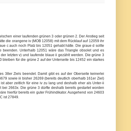
schen einer laufenden grünen 3 oder grünen 2. Der Anstieg seit
hätte die orangene iv (MOB 12058) mit dem Rücklauf auf 12059 ihr
aue c auch noch Platz bis 12051 gehabt hätte. Die graue d sollte
le beenden. Unterhalb 12051 wäre das Triangle obsolet und es
der letzten v) und laufende blaue ii gezählt werden. Die grüne 3
0 bleiben für die grüne 2 auf der Unterseite bis 12452 ein starkes
es 38er Ziels beendet. Damit gibt es auf der Oberseite keinerlei
679 sowie iii bisher 26269 (bereits deutlich oberhalb 161er Ziel)
st aber zeitlich für eine iv zu lang und deshalb eher als Unter-ii
it bei 2663x. Die grüne 3 dürfte deshalb bereits gestartet worden
wäre hierfür bereits ein guter Frühindikator. Ausgehend von 24603
C ist 27849.