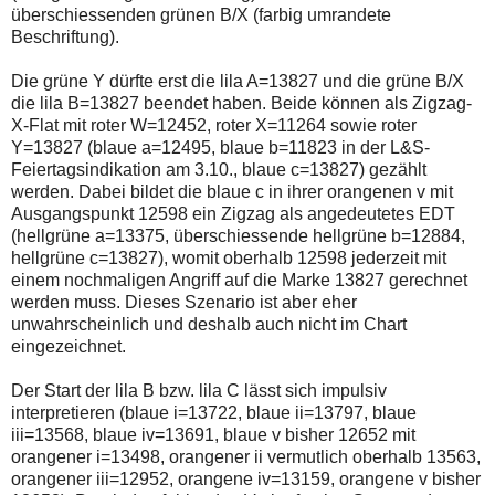
einmal.
überschiessenden grünen B/X (farbig umrandete
Sollte
Beschriftung).
das
Problem
weiterbestehen
Die grüne Y dürfte erst die lila A=13827 und die grüne B/X
bitte
die lila B=13827 beendet haben. Beide können als Zigzag-
ich
X-Flat mit roter W=12452, roter X=11264 sowie roter
um
Y=13827 (blaue a=12495, blaue b=11823 in der L&S-
Kontaktaufnahme
per
Feiertagsindikation am 3.10., blaue c=13827) gezählt
Mail
werden. Dabei bildet die blaue c in ihrer orangenen v mit
robbys-
Ausgangspunkt 12598 ein Zigzag als angedeutetes EDT
elliottwellen@online.de.
(hellgrüne a=13375, überschiessende hellgrüne b=12884,
Bis
zur
hellgrüne c=13827), womit oberhalb 12598 jederzeit mit
Lösung
einem nochmaligen Angriff auf die Marke 13827 gerechnet
des
werden muss. Dieses Szenario ist aber eher
Problems
unwahrscheinlich und deshalb auch nicht im Chart
sind
die
eingezeichnet.
Post
auch
Der Start der lila B bzw. lila C lässt sich impulsiv
auf
interpretieren (blaue i=13722, blaue ii=13797, blaue
der
Plattform
iii=13568, blaue iv=13691, blaue v bisher 12652 mit
wallstreet-
orangener i=13498, orangener ii vermutlich oberhalb 13563,
online.de
orangener iii=12952, orangene iv=13159, orangene v bisher
verfügbar.