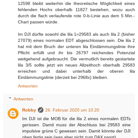
12598 bleibt weiterhin die theoretische Möglichkeit eines
fehlenden Hochs oberhalb 11827 bestehen, wozu auch
durch die flach verlaufende rote 0-b-Linie aus dem 5 Min.-
Chart passen würde.
Im DJI dürfte sowohl die lila 1=29583 als auch lila 2 (bisher
27079) eines normalen EDT abgeschlossen sein. Die lila 2
hat mit dem Bruch der unteren lila Eindämmungslinie ihre
Pflicht erfüllt und ihr bis 26797 reichendes Potenzial
weitgehend aufgebraucht. Die vermutlich bereits gestartete
lila 3/5 sollte jetzt ein neues Allzeithoch oberhalb 29583
erreichen und dabei unterhalb der oberen lila
Eindämmungslinie (derzeit bei 2968x) bleiben.
Antworten
Antworten
Robby
26. Februar 2020 um 10:20
Im DJI ist die MOB für die lila 2 eines normalen EDTs
gerissen. Damit muss der Abschluss bei 29583 eine
impulsive grüne C gewesen sein. Damit könnte der DJI
oben fertig sein (was aber nicht zum DAX passt).