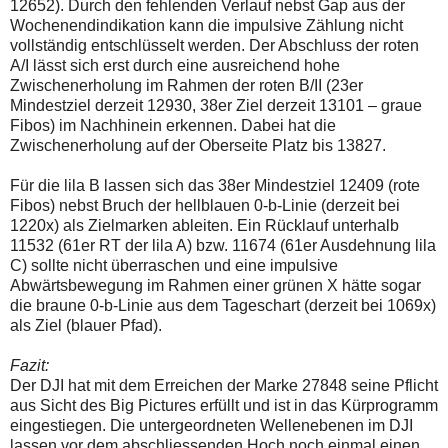
12652). Durch den fehlenden Verlauf nebst Gap aus der
Wochenendindikation kann die impulsive Zählung nicht
vollständig entschlüsselt werden. Der Abschluss der roten
A/I lässt sich erst durch eine ausreichend hohe
Zwischenerholung im Rahmen der roten B/II (23er
Mindestziel derzeit 12930, 38er Ziel derzeit 13101 – graue
Fibos) im Nachhinein erkennen. Dabei hat die
Zwischenerholung auf der Oberseite Platz bis 13827.
Für die lila B lassen sich das 38er Mindestziel 12409 (rote
Fibos) nebst Bruch der hellblauen 0-b-Linie (derzeit bei
1220x) als Zielmarken ableiten. Ein Rücklauf unterhalb
11532 (61er RT der lila A) bzw. 11674 (61er Ausdehnung lila
C) sollte nicht überraschen und eine impulsive
Abwärtsbewegung im Rahmen einer grünen X hätte sogar
die braune 0-b-Linie aus dem Tageschart (derzeit bei 1069x)
als Ziel (blauer Pfad).
Fazit:
Der DJI hat mit dem Erreichen der Marke 27848 seine Pflicht
aus Sicht des Big Pictures erfüllt und ist in das Kürprogramm
eingestiegen. Die untergeordneten Wellenebenen im DJI
lassen vor dem abschliessenden Hoch noch einmal einen