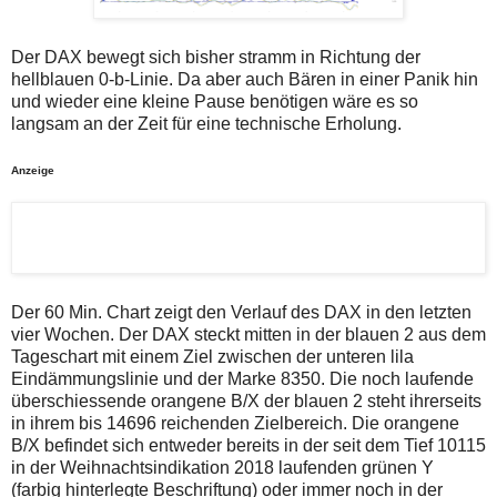
auch
Alternativ
Verstösse
sind
gegen
die
Der DAX bewegt sich bisher stramm in Richtung der
die
Post
hellblauen 0-b-Linie. Da aber auch Bären in einer Panik hin
Netiquette
auch
oder
auf
und wieder eine kleine Pause benötigen wäre es so
ein
der
langsam an der Zeit für eine technische Erholung.
Missbrauch
Plattform
der
wallstreet-
Kommentarfunktion
online.de
Anzeige
sein.
verfügbar.
Bitte
überprüfen
Sie
Ihre
Browsereinstellungen
oder
Ihre
Der 60 Min. Chart zeigt den Verlauf des DAX in den letzten
Internetverbindung
vier Wochen. Der DAX steckt mitten in der blauen 2 aus dem
und
Tageschart mit einem Ziel zwischen der unteren lila
versuchen
Eindämmungslinie und der Marke 8350. Die noch laufende
Sie
es
überschiessende orangene B/X der blauen 2 steht ihrerseits
zu
in ihrem bis 14696 reichenden Zielbereich. Die orangene
einem
B/X befindet sich entweder bereits in der seit dem Tief 10115
späteren
in der Weihnachtsindikation 2018 laufenden grünen Y
Zeitpunkt
noch
(farbig hinterlegte Beschriftung) oder immer noch in der