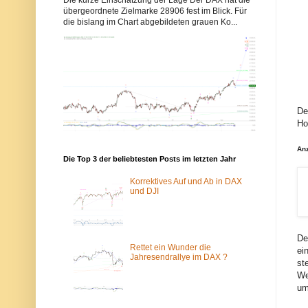
b
b
übergeordnete Zielmarke 28906 fest im Blick. Für
b
b
die bislang im Chart abgebildeten grauen Ko...
y
y
s
s
-
-
e
e
l
l
l
l
i
i
o
o
t
t
De
t
t
w
w
Ho
e
e
l
l
An
l
l
Die Top 3 der beliebtesten Posts im letzten Jahr
e
e
n
n
.
.
Korrektives Auf und Ab in DAX
d
d
und DJI
e
e
w
ü
u
b
r
e
d
r
De
e
d
Rettet ein Wunder die
ei
v
a
Jahresendrallye im DAX ?
st
o
s
We
m
T
S
o
um
p
r
a
-