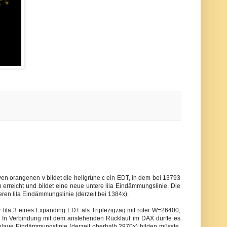
iven orangenen v bildet die hellgrüne c ein EDT, in dem bei 13793
ch erreicht und bildet eine neue untere lila Eindämmungslinie. Die
beren lila Eindämmungslinie (derzeit bei 1384x).
r lila 3 eines Expanding EDT als Triplezigzag mit roter W=26400,
. In Verbindung mit dem anstehenden Rücklauf im DAX dürfte es
 blaue Eindämmungslinie (derzeit oberhalb 2970x) bilden müsste.