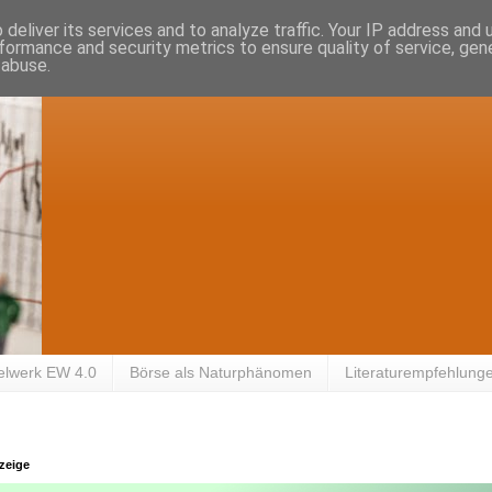
deliver its services and to analyze traffic. Your IP address and
formance and security metrics to ensure quality of service, ge
 abuse.
elwerk EW 4.0
Börse als Naturphänomen
Literaturempfehlung
zeige