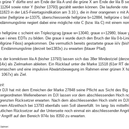
e grüne Y dürfte erst am Ende der lila A und die grüne X am Ende der lila B se
11264 sowie roter Y (bisher 13793) gezählt werden können. Die laufende rote Y
11823 in der L&S-Feiertagsindikation am 3.10.), die in ihrer orangenen v mit 
ster (hellgrüne a=13375, überschiessende hellgrüne b=12884, hellgrüne c bis
ndämmungslinie negiert dabei eine mögliche rote C (bzw. lila C) mit einem n
e hellgrüne c scheint ein Triplezigzag (graue w=13040, graue x=12980, blau
aue i eines EDTs zu bilden. Die graue ii wurde durch den Bruch der lila 0-b-Li
ellgrüne Fibos) angekommen. Die vermutlich bereits gestartete graue iii/v (bi
la Eindämmungslinie (derzeit bei1383x) zu erwarten (blauer Pfad).
s der korrektiven lila A (bisher 13793) lassen sich das 38er Mindestziel (derzei
14x) als Zielmarken ableiten. Ein Rücklauf unter die Marke 11518 (61er RT der 
erraschen und eine impulsive Abwärtsbewegung im Rahmen einer grünen X hätt
i 1067x) als Ziel.
zit:
r DJI hat mit dem Erreichen der Marke 27848 seine Pflicht aus Sicht des Big P
tergeordneten Wellenebenen im DJI lassen vor dem abschliessenden Hoch noc
grenzten Rücksetzer erwarten. Nach dem abschliessenden Hoch steht im DJI
inem Allzeithoch bei 13793 ebenfalls sein Soll übererfüllt. Im lang- bis mittel
utlichen Rücksetzer auf der Unterseite noch einmal ein abschliessender Angri
r Angriff auf den Bereich 974x bis 8350 zu erwarten.
claimer: