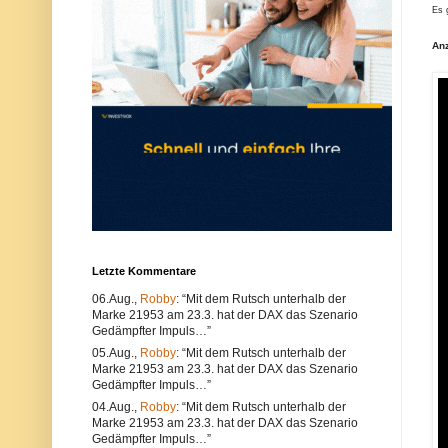
u
e
Es 
n
r
d
w
An
k
e
ö
n
n
d
n
e
e
n
n
S
s
i
o
e
w
e
o
i
h
n
l
e
t
n
e
a
c
n
h
d
Letzte Kommentare
n
e
i
r
06.Aug.,
Robby
: “Mit dem Rutsch unterhalb der
s
e
Marke 21953 am 23.3. hat der DAX das Szenario
c
n
Gedämpfter Impuls…”
h
B
e
r
05.Aug.,
Robby
: “Mit dem Rutsch unterhalb der
P
o
Marke 21953 am 23.3. hat der DAX das Szenario
r
w
Gedämpfter Impuls…”
o
s
b
e
04.Aug.,
Robby
: “Mit dem Rutsch unterhalb der
l
r
Marke 21953 am 23.3. hat der DAX das Szenario
e
.
Gedämpfter Impuls…”
m
A