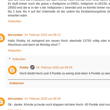
Es läuft immer noch die graue v (hellgrüne a=29401, hellgrüne b=28158, e
29583 erst die w in der v der hellgrünen c beendet und es könnte immer noc
lila 2 bzw. lila 4 auf der Unterseite ist die untere lila Eindämmungslinie
erwarten wäre.
Antworten
börsendax
14. Februar 2020 um 09:13
Hallo Robby, ist zwingend ein neues Hoch oberhalb 13793 nötig oder k
Abschluss und dann ab Montag short ?
Antworten
Antworten
Robby
14. Februar 2020 um 09:34
Hoch bleibt Hoch und 4 Punkte zu wenig sind eben 4 Punkte zu wen
Antworten
börsendax
14. Februar 2020 um 09:39
Ok - danke. Könnte ja heute noch klappen mit dem Hoch- 40 Punkte sind noc