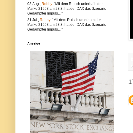
e
l
03.Aug.,
Robby
: “Mit dem Rutsch unterhalb der
a
t
Marke 21953 am 23.3. hat der DAX das Szenario
l
e
Gedämpfter Impuls…”
s
r
a
n
31.Jul.,
Robby
: “Mit dem Rutsch unterhalb der
u
a
Marke 21953 am 23.3. hat der DAX das Szenario
c
t
Gedämpfter Impuls…”
h
i
V
v
e
s
Anzeige
r
i
s
n
t
d
ö
d
E
s
i
s
e
L
e
P
g
o
e
s
1
g
t
e
a
n
u
d
c
i
h
e
a
N
u
e
f
t
d
i
e
q
r
u
P
e
l