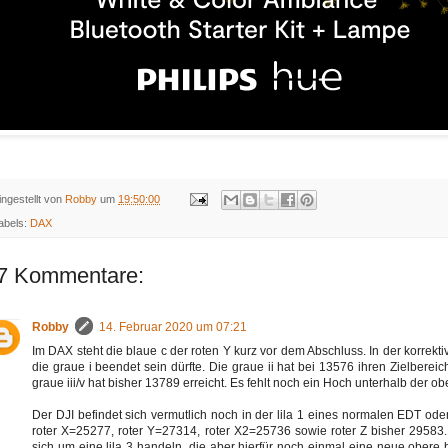
ingestellt von
Robby
um
19:50:00
abels:
DAX
7 Kommentare:
Robby
14. Februar 2020 um 07:21
Im DAX steht die blaue c der roten Y kurz vor dem Abschluss. In der korrekt
die graue i beendet sein dürfte. Die graue ii hat bei 13576 ihren Zielberei
graue iii/v hat bisher 13789 erreicht. Es fehlt noch ein Hoch unterhalb der o
Der DJI befindet sich vermutlich noch in der lila 1 eines normalen EDT ode
roter X=25277, roter Y=27314, roter X2=25736 sowie roter Z bisher 29583
sich um eine lila 3 handeln, die aber hierfür noch einmal eine neue obere