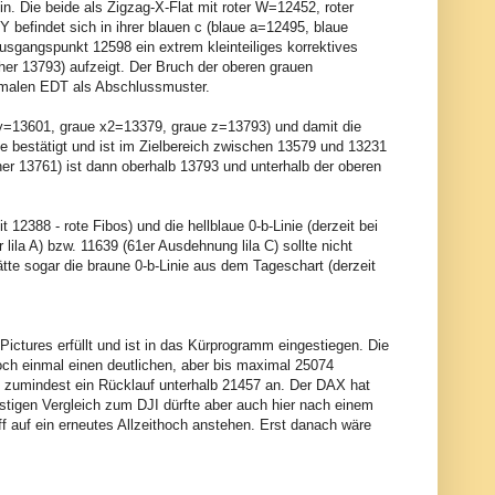
in. Die beide als Zigzag-X-Flat mit roter W=12452, roter
 befindet sich in ihrer blauen c (blaue a=12495, blaue
Ausgangspunkt 12598 ein extrem kleinteiliges korrektives
her 13793) aufzeigt. Der Bruch der oberen grauen
ormalen EDT als Abschlussmuster.
e y=13601, graue x2=13379, graue z=13793) und damit die
nie bestätigt und ist im Zielbereich zwischen 13579 und 13231
sher 13761) ist dann oberhalb 13793 und unterhalb der oberen
t 12388 - rote Fibos) und die hellblaue 0-b-Linie (derzeit bei
lila A) bzw. 11639 (61er Ausdehnung lila C) sollte nicht
e sogar die braune 0-b-Linie aus dem Tageschart (derzeit
ictures erfüllt und ist in das Kürprogramm eingestiegen. Die
h einmal einen deutlichen, aber bis maximal 25074
 zumindest ein Rücklauf unterhalb 21457 an. Der DAX hat
fristigen Vergleich zum DJI dürfte aber auch hier nach einem
ff auf ein erneutes Allzeithoch anstehen. Erst danach wäre