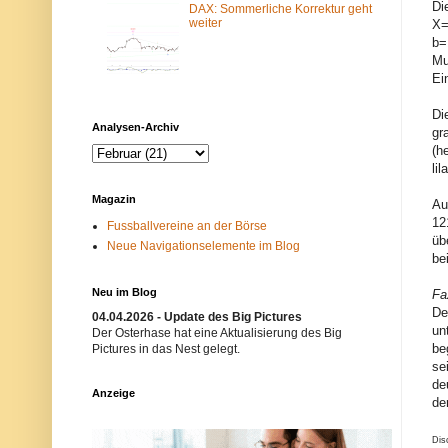
Di
DAX: Sommerliche Korrektur geht
m
N
weiter
-
e
X=
F
t
b=
i
z
Mu
l
w
Ei
t
e
e
r
r
k
Di
b
i
Analysen-Archiv
gr
l
s
o
t
(h
c
n
li
k
i
i
c
Magazin
Au
e
h
r
t
12
Fussballvereine an der Börse
t
e
üb
Neue Navigationselemente im Blog
.
r
be
E
w
i
ü
n
n
Neu im Blog
Fa
m
s
De
04.04.2026 - Update des Big Pictures
ö
c
un
g
h
Der Osterhase hat eine Aktualisierung des Big
l
t
be
Pictures in das Nest gelegt.
i
.
se
c
B
de
h
i
Anzeige
e
t
de
r
t
G
e
Dis
r
v