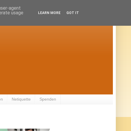
 user-agent
nerate usage
LEARN MORE
GOT IT
en
Netiquette
Spenden