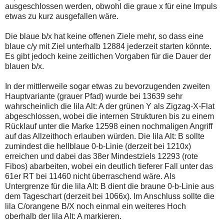
ausgeschlossen werden, obwohl die graue x für eine Impuls
etwas zu kurz ausgefallen wäre.
Die blaue b/x hat keine offenen Ziele mehr, so dass eine
blaue c/y mit Ziel unterhalb 12884 jederzeit starten könnte.
Es gibt jedoch keine zeitlichen Vorgaben für die Dauer der
blauen b/x.
In der mittlerweile sogar etwas zu bevorzugenden zweiten
Hauptvariante (grauer Pfad) wurde bei 13639 sehr
wahrscheinlich die lila Alt: A der grünen Y als Zigzag-X-Flat
abgeschlossen, wobei die internen Strukturen bis zu einem
Rücklauf unter die Marke 12598 einen nochmaligen Angriff
auf das Allzeithoch erlauben würden. Die lila Alt: B sollte
zumindest die hellblaue 0-b-Linie (derzeit bei 1210x)
erreichen und dabei das 38er Mindestziels 12293 (rote
Fibos) abarbeiten, wobei ein deutlich tieferer Fall unter das
61er RT bei 11460 nicht überraschend wäre. Als
Untergrenze für die lila Alt: B dient die braune 0-b-Linie aus
dem Tageschart (derzeit bei 1066x). Im Anschluss sollte die
lila C/orangene B/X noch einmal ein weiteres Hoch
oberhalb der lila Alt: A markieren.