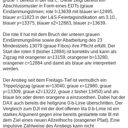
grüne Y bereits in der lila C. Diese zeigt bereits ein
einmal.
Abschlussmuster in Form eines EDTs (graue
Sollte
das
Eindämmungslinien; rote I=13639 mit blauer w=12495,
Problem
blauer x=11823 in der L&S-Feiertagsindikation am 3.10.,
weiterbestehen
blauer y=13375, blauer x2=12883, blauer z=13639.
bitte
ich
um
Die rote II hat mit dem Bruch der unteren grauen
Kontaktaufnahme
Eindämmungslinie sowie der Abarbeitung des 23
per
Mindestziels 13079 (graue Fibos) ihre Pflicht erfüllt. Der
Mail
Start der roten II (bisher 12884) ist korrektiv und kann als
robbys-
elliottwellen@online.de.
Zigzag mit orangener a=13159, orangener b=13280,
Bis
orangener c=12884 und damit als blaue a/w interpretiert
zur
werden.
Lösung
des
Problems
Der Anstieg seit dem Freitags-Tief ist vermutlich ein
sind
Trippelzigzag (graue w=13040, graue x=12980, graue
die
y=13309, graue x2=13222, graue z bisher 13450) und als
Post
blaue b/x oder deren orangene a einzuordnen. Dabei hat der
auch
auf
DAX auch bereits die hellgrüne 0-b-Linie überschritten. Der
der
Vergleich zum DJI mit der dort offenen lila 0-b-Linie ist ein
Plattform
starkes Argument gegen eine bereits gestartete rote III mit
wallstreet-
dem Ziel eines neuen Allzeithochs (orangener Pfad). Eine
online.de
verfügbar.
impulsive Zählweise des Anstiegs kann nicht