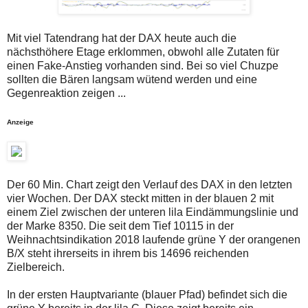
auch
Alternativ
Verstösse
sind
gegen
die
Mit viel Tatendrang hat der DAX heute auch die
die
Post
Netiquette
auch
nächsthöhere Etage erklommen, obwohl alle Zutaten für
oder
auf
einen Fake-Anstieg vorhanden sind. Bei so viel Chuzpe
ein
der
sollten die Bären langsam wütend werden und eine
Missbrauch
Plattform
Gegenreaktion zeigen ...
der
wallstreet-
Kommentarfunktion
online.de
sein.
verfügbar.
Anzeige
Bitte
überprüfen
Sie
Ihre
Browsereinstellungen
oder
Der 60 Min. Chart zeigt den Verlauf des DAX in den letzten
Ihre
vier Wochen. Der DAX steckt mitten in der blauen 2 mit
Internetverbindung
einem Ziel zwischen der unteren lila Eindämmungslinie und
und
versuchen
der Marke 8350. Die seit dem Tief 10115 in der
Sie
Weihnachtsindikation 2018 laufende grüne Y der orangenen
es
B/X steht ihrerseits in ihrem bis 14696 reichenden
zu
Zielbereich.
einem
späteren
Zeitpunkt
In der ersten Hauptvariante (blauer Pfad) befindet sich die
noch