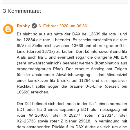
3 Kommentare:
Robby
6. Februar 2020 um 06:36
Es sieht so aus als hätte der DAX bei 13639 die rote I und
bei 12884 die rote II beendet. Es scheint tatsächlich die rote
III/V mit Zielbereich zwischen 13639 und oberer grauer 0-b-
Linie (derzeit 1371x) zu laufen. Dort könnte sowohl eine lila
A als auch lila C und eventuell sogar die orangene Alt: B/X
(sehr unwahrscheinlich) beendet werden (Kombination aus
orangenen/grauen Pfad). Der erneute Anstieg hat Folgen
für die anstehende Abwärtsbewegung – das Mindestziel
einer korrektiven lila B sinkt auf 11264 und ein impulsiver
Rücklauf sollte sogar die braune 0-b-Linie (derzeit bei
1066x) erreichen.
Der DJI befindet sich doch noch in der lila 1 eines normalen
EDT oder lila 3 eines Expanding EDT als Triplezigzag mit
roter W=26400, roter X=25277, roter Y=27314, roter
X2=25736 sowie roter Z bisher 29518. In Verbindung mit
dem anstehenden Rücklauf im DAX dürfte es sich um eine