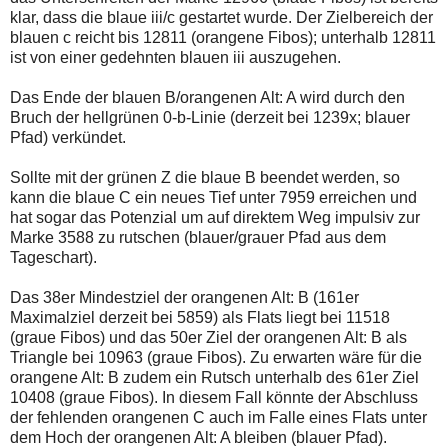
klar, dass die blaue iii/c gestartet wurde. Der Zielbereich der
blauen c reicht bis 12811 (orangene Fibos); unterhalb 12811
ist von einer gedehnten blauen iii auszugehen.
Das Ende der blauen B/orangenen Alt: A wird durch den
Bruch der hellgrünen 0-b-Linie (derzeit bei 1239x; blauer
Pfad) verkündet.
Sollte mit der grünen Z die blaue B beendet werden, so
kann die blaue C ein neues Tief unter 7959 erreichen und
hat sogar das Potenzial um auf direktem Weg impulsiv zur
Marke 3588 zu rutschen (blauer/grauer Pfad aus dem
Tageschart).
Das 38er Mindestziel der orangenen Alt: B (161er
Maximalziel derzeit bei 5859) als Flats liegt bei 11518
(graue Fibos) und das 50er Ziel der orangenen Alt: B als
Triangle bei 10963 (graue Fibos). Zu erwarten wäre für die
orangene Alt: B zudem ein Rutsch unterhalb des 61er Ziel
10408 (graue Fibos). In diesem Fall könnte der Abschluss
der fehlenden orangenen C auch im Falle eines Flats unter
dem Hoch der orangenen Alt: A bleiben (blauer Pfad).