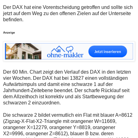
auch
Alternativ
Der DAX hat eine Vorentscheidung getroffen und sollte sich
Verstösse
sind
gegen
die
jetzt auf dem Weg zu den offenen Zielen auf der Unterseite
die
Post
befinden.
Netiquette
auch
oder
auf
ein
der
Anzeige
Missbrauch
Plattform
der
wallstreet-
Kommentarfunktion
online.de
sein.
verfügbar.
Bitte
überprüfen
Sie
Ihre
Der 60 Min. Chart zeigt den Verlauf des DAX in den letzten
Browsereinstellungen
vier Wochen. Der DAX hat bei 13827 einen vollständigen
oder
Aufwärtsimpuls und damit eine schwarze 1 auf der
Ihre
Jahrhundert-Zeitebene beendet. Der scharfe Rücklauf seit
Internetverbindung
und
dem Allzeithoch ist korrektiv und als Startbewegung der
versuchen
schwarzen 2 einzuordnen.
Sie
es
Die schwarze 2 bildet vermutlich ein Flat mit blauer A=8612
zu
einem
(Zigzag-X-Flat-X2-Triangle mit orangener W=11669,
späteren
orangener X=12279, orangener Y=8819, orangener
Zeitpunkt
X2=9996, orangener Z=8612), blauer B bzw. deren
noch