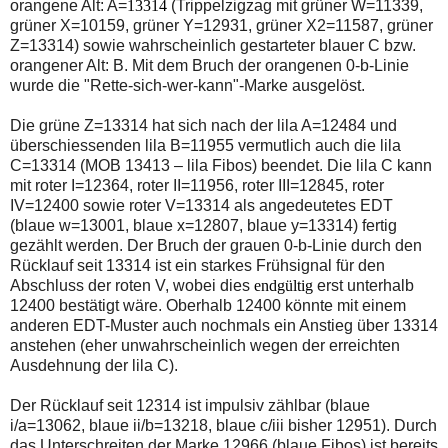
orangene Alt: A=
13314
(Trippelzigzag mit grüner W=11339,
einmal.
Sollte
grüner X=10159, grüner Y=12931, grüner X2=11587, grüner
das
Z=13314) sowie wahrscheinlich gestarteter blauer C bzw.
Problem
orangener Alt: B. Mit dem Bruch der orangenen 0-b-Linie
weiterbestehen
wurde die "Rette-sich-wer-kann"-Marke ausgelöst.
bitte
ich
um
Die grüne Z=13314 hat sich nach der lila A=12484 und
Kontaktaufnahme
überschiessenden lila B=11955 vermutlich auch die lila
per
C=13314 (MOB 13413 – lila Fibos) beendet. Die lila C kann
Mail
robbys-
mit roter I=12364, roter II=11956, roter III=12845, roter
elliottwellen@online.de.
IV=12400 sowie roter V=13314 als angedeutetes EDT
Bis
(blaue w=13001, blaue x=12807, blaue y=13314) fertig
zur
gezählt werden. Der Bruch der grauen 0-b-Linie durch den
Lösung
des
Rücklauf seit 13314 ist ein starkes Frühsignal für den
Problems
Abschluss der roten V, wobei dies
endgültig
erst unterhalb
sind
12400 bestätigt wäre. Oberhalb 12400 könnte mit einem
die
anderen EDT-Muster auch nochmals ein Anstieg über 13314
Post
auch
anstehen (eher unwahrscheinlich wegen der erreichten
auf
Ausdehnung der lila C).
der
Plattform
Der Rücklauf seit 12314 ist impulsiv zählbar (blaue
wallstreet-
online.de
i/a=13062, blaue ii/b=13218, blaue c/iii bisher 12951). Durch
verfügbar.
das Unterschreiten der Marke 12966 (blaue Fibos) ist bereits