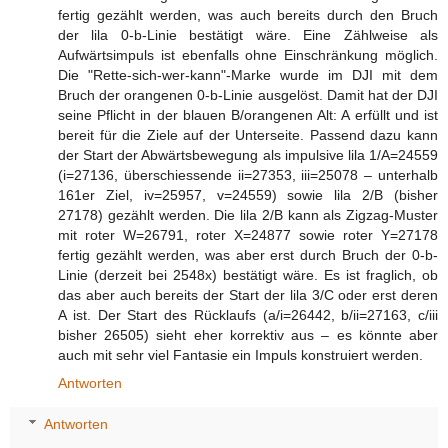
fertig gezählt werden, was auch bereits durch den Bruch
der lila 0-b-Linie bestätigt wäre. Eine Zählweise als
Aufwärtsimpuls ist ebenfalls ohne Einschränkung möglich.
Die "Rette-sich-wer-kann"-Marke wurde im DJI mit dem
Bruch der orangenen 0-b-Linie ausgelöst. Damit hat der DJI
seine Pflicht in der blauen B/orangenen Alt: A erfüllt und ist
bereit für die Ziele auf der Unterseite. Passend dazu kann
der Start der Abwärtsbewegung als impulsive lila 1/A=24559
(i=27136, überschiessende ii=27353, iii=25078 – unterhalb
161er Ziel, iv=25957, v=24559) sowie lila 2/B (bisher
27178) gezählt werden. Die lila 2/B kann als Zigzag-Muster
mit roter W=26791, roter X=24877 sowie roter Y=27178
fertig gezählt werden, was aber erst durch Bruch der 0-b-
Linie (derzeit bei 2548x) bestätigt wäre. Es ist fraglich, ob
das aber auch bereits der Start der lila 3/C oder erst deren
A ist. Der Start des Rücklaufs (a/i=26442, b/ii=27163, c/iii
bisher 26505) sieht eher korrektiv aus – es könnte aber
auch mit sehr viel Fantasie ein Impuls konstruiert werden.
Antworten
Antworten