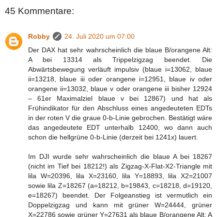
45 Kommentare:
Robby
24. Juli 2020 um 07:00
Der DAX hat sehr wahrscheinlich die blaue B/orangene Alt:
A bei 13314 als Trippelzigzag beendet. Die
Abwärtsbewegung verläuft impulsiv (blaue i=13062, blaue
ii=13218, blaue iii oder orangene i=12951, blaue iv oder
orangene ii=13032, blaue v oder orangene iii bisher 12924
– 61er Maximalziel blaue v bei 12867) und hat als
Frühindikator für den Abschluss eines angedeuteten EDTs
in der roten V die graue 0-b-Linie gebrochen. Bestätigt wäre
das angedeutete EDT unterhalb 12400, wo dann auch
schon die hellgrüne 0-b-Linie (derzeit bei 1241x) lauert.
Im DJI wurde sehr wahrscheinlich die blaue A bei 18267
(nicht im Tief bei 18212!) als Zigzag-X-Flat-X2-Triangle mit
lila W=20396, lila X=23160, lila Y=18893, lila X2=21007
sowie lila Z=18267 (a=18212, b=19843, c=18218, d=19120,
e=18267) beendet. Der Folgeanstieg ist vermutlich ein
Doppelzigzag und kann mit grüner W=24444, grüner
X=22786 sowie grüner Y=27631 als blaue B/orangene Alt: A