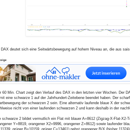
 DAX deutet sich eine Seitwärtsbewegung auf hohem Niveau an, die aus sais
zeige
r 60 Min. Chart zeigt den Verlauf des DAX in den letzten vier Wochen. Der D
mit eine schwarze 1 auf der Jahrhundert-Zeitebene beendet haben. Der scharfe
artbewegung der schwarzen 2 sein. Eine alternativ laufende blaue X der schwa
hlweise nicht von einer laufenden schwarzen 2 und kann deshalb in der nach
e schwarze 2 bildet vermutlich ein Flat mit blauer A=8612 (Zigzag-X-Flat-X2
angener Y=8819, orangener X2=9996, orangener Z=8612) sowie laufender blau
11339, grüner B=10159, grüner C=13461) nebst orangener B/X (bisher 11324).