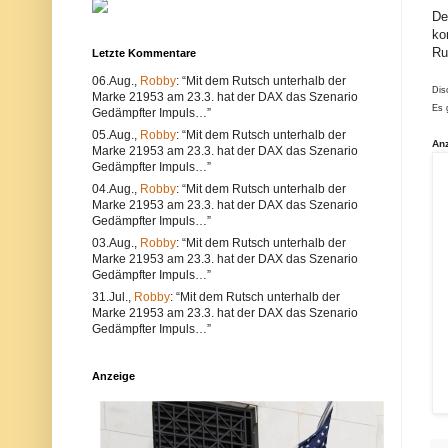
u
e
De
n
r
ko
d
w
Ru
k
e
Letzte Kommentare
ö
n
n
d
06.Aug.,
Robby
: “Mit dem Rutsch unterhalb der
Dis
n
e
Marke 21953 am 23.3. hat der DAX das Szenario
e
n
Es 
Gedämpfter Impuls…”
n
S
05.Aug.,
Robby
: “Mit dem Rutsch unterhalb der
s
i
An
o
e
Marke 21953 am 23.3. hat der DAX das Szenario
w
e
Gedämpfter Impuls…”
o
i
04.Aug.,
Robby
: “Mit dem Rutsch unterhalb der
h
n
Marke 21953 am 23.3. hat der DAX das Szenario
l
e
t
n
Gedämpfter Impuls…”
e
a
03.Aug.,
Robby
: “Mit dem Rutsch unterhalb der
c
n
Marke 21953 am 23.3. hat der DAX das Szenario
h
d
Gedämpfter Impuls…”
n
e
i
r
31.Jul.,
Robby
: “Mit dem Rutsch unterhalb der
s
e
Marke 21953 am 23.3. hat der DAX das Szenario
c
n
Gedämpfter Impuls…”
h
B
e
r
P
o
r
w
Anzeige
o
s
b
e
l
r
e
.
m
A