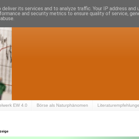
deliver its services and to analyze traffic. Your IP address and
formance and security metrics to ensure quality of service, ge
 abuse.
elwerk EW 4.0
Börse als Naturphänomen
Literaturempfehlung
zeige