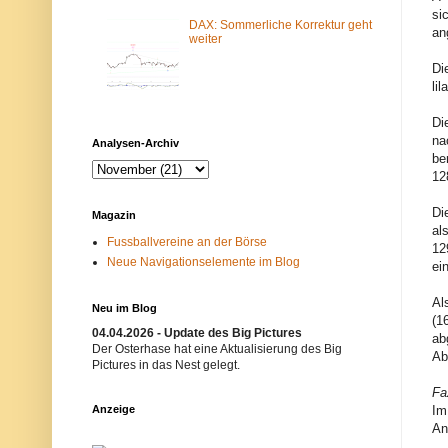
m
N
si
-
e
DAX: Sommerliche Korrektur geht
an
F
t
weiter
i
z
l
w
Di
t
e
li
e
r
r
k
Di
b
i
l
s
na
Analysen-Archiv
o
t
be
c
n
12
k
i
i
c
e
h
Di
Magazin
r
t
al
t
e
Fussballvereine an der Börse
12
.
r
Neue Navigationselemente im Blog
E
w
ei
i
ü
n
n
Al
m
s
Neu im Blog
ö
c
(1
g
h
04.04.2026 - Update des Big Pictures
ab
l
t
Der Osterhase hat eine Aktualisierung des Big
Ab
i
.
Pictures in das Nest gelegt.
c
B
h
i
Fa
e
t
Anzeige
Im
r
t
An
G
e
r
v