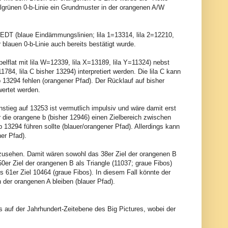
grünen 0-b-Linie ein Grundmuster in der orangenen A/W
 EDT (blaue Eindämmungslinien; lila 1=13314, lila 2=12210,
 blauen 0-b-Linie auch bereits bestätigt wurde.
lflat mit lila W=12339, lila X=13189, lila Y=11324) nebst
784, lila C bisher 13294) interpretiert werden. Die lila C kann
 13294 fehlen (orangener Pfad). Der Rücklauf auf bisher
wertet werden.
Anstieg auf 13253 ist vermutlich impulsiv und wäre damit erst
r die orangene b (bisher 12946) einen Zielbereich zwischen
3294 führen sollte (blauer/orangener Pfad). Allerdings kann
er Pfad).
zusehen. Damit wären sowohl das 38er Ziel der orangenen B
50er Ziel der orangenen B als Triangle (11037; graue Fibos)
 61er Ziel 10464 (graue Fibos). In diesem Fall könnte der
der orangenen A bleiben (blauer Pfad).
 auf der Jahrhundert-Zeitebene des Big Pictures, wobei der