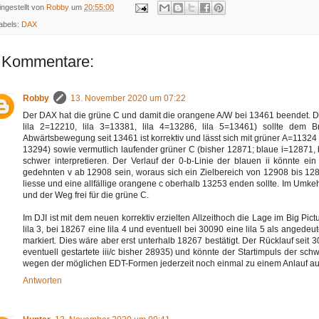
ingestellt von
Robby
um
20:55:00
abels:
DAX
 Kommentare:
Robby
13. November 2020 um 07:22
Der DAX hat die grüne C und damit die orangene A/W bei 13461 beendet. Da
lila 2=12210, lila 3=13381, lila 4=13286, lila 5=13461) sollte dem
Abwärtsbewegung seit 13461 ist korrektiv und lässt sich mit grüner A=11324 
13294) sowie vermutlich laufender grüner C (bisher 12871; blaue i=12871, bl
schwer interpretieren. Der Verlauf der 0-b-Linie der blauen ii könnte e
gedehnten v ab 12908 sein, woraus sich ein Zielbereich von 12908 bis 1287
liesse und eine allfällige orangene c oberhalb 13253 enden sollte. Im Umke
und der Weg frei für die grüne C.
Im DJI ist mit dem neuen korrektiv erzielten Allzeithoch die Lage im Big Pic
lila 3, bei 18267 eine lila 4 und eventuell bei 30090 eine lila 5 als ange
markiert. Dies wäre aber erst unterhalb 18267 bestätigt. Der Rücklauf seit 
eventuell gestartete iii/c bisher 28935) und könnte der Startimpuls der s
wegen der möglichen EDT-Formen jederzeit noch einmal zu einem Anlauf au
Antworten