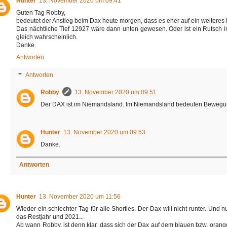
Hunter
13. November 2020 um 09:41
Guten Tag Robby,
bedeutet der Anstieg beim Dax heute morgen, dass es eher auf ein weiteres
Das nächtliche Tief 12927 wäre dann unten gewesen. Oder ist ein Rutsch i
gleich wahrscheinlich.
Danke.
Antworten
Antworten
Robby
13. November 2020 um 09:51
Der DAX ist im Niemandsland. Im Niemandsland bedeuten Bewegun
Hunter
13. November 2020 um 09:53
Danke.
Antworten
Hunter
13. November 2020 um 11:56
Wieder ein schlechter Tag für alle Shorties. Der Dax will nicht runter. Un
das Restjahr und 2021...
Ab wann Robby, ist denn klar, dass sich der Dax auf dem blauen bzw. orang