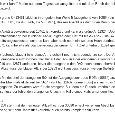
ch-wer-kann"-Marke aus dem Tageschart ausgelöst und mit dem Bruch der hell
gezeigt.
e grüne C=13461 bildet in ihrer gedehnten Welle 5 (ausgehend von 10864) ein
la 3=10381, lila 4=13286, lila 5=13461), dessen Abschluss durch den Bruch der
e Abwärtsbewegung seit 13461 ist korrektiv und kann als grüne A=11324 (Doppe
chfolgender grüner B (bisher 13294; Zigzag oder Flat mit lila A=12263, lila B=11
reits abgeschlossen sein, es kann aber auch noch ein weiteres Hoch oberhalb
871 kann bereits als Startbewegung der grünen C mit Ziel unterhalb 11324 ge
e laufende blaue ii bzw. blaue Alt: v scheint noch nicht beendet zu sein. Der 
s orangene a einzuordnen. Der Verlauf der 0-b-Linie der orangenen a könnte fü
916 und 12871 andeuten, bevor die orangene c den DAX noch einmal oberhalb 1
n Abschluss der blauen Alt: ii bei 13253 nicht ausgeschlossen werden (hellgrün
s Mindestziel der orangenen B/X ist der Ausgangspunkt des EDTs (10864) an
61er Maximalziel derzeit bei 5614) als Flat (11609; graue Fibos) als auch das 
gegolten. Zu erwarten wäre für die orangene B zudem ein Rutsch unterhalb des
schluss der fehlenden orangenen C auch im Falle eines Flats unter dem Hoch 
zit:
 DJI steht mit dem erneuten Allzeithoch bei 30090 erneut vor einem Abschluss
stieg seit dem Jahrestief korrektiv auch bereits komplett sein kann.