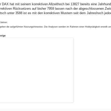
r DAX hat mit seinem korrektiven Allzeithoch bei 13827 bereits eine Jahrhun
rrektiven Rücksetzers auf bisher 7959 lassen nach der abgeschlossenen Zwisc
tsch unter 3588 ist es mit den korrektiven Mustern seit dem Jahreshoch jedo
claimer:
gelten die aufgeführten Nutzungshinweise. Die Analysen werden im Rahmen einer Hobbytätigkeit erstellt u
zeige