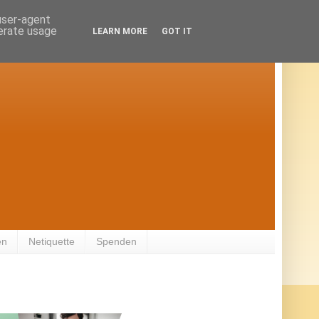
 user-agent
nerate usage
LEARN MORE
GOT IT
en
Netiquette
Spenden