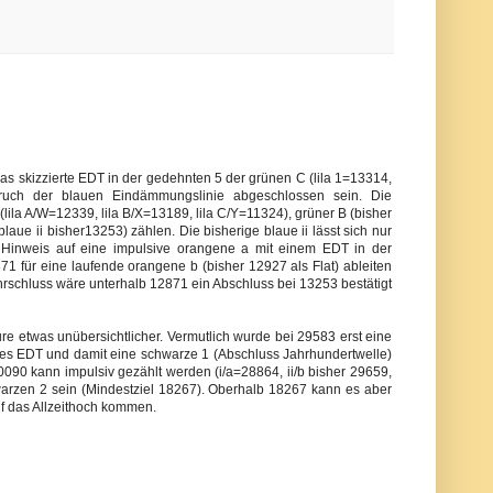
s skizzierte EDT in der gedehnten 5 der grünen C (lila 1=13314,
 Bruch der blauen Eindämmungslinie abgeschlossen sein. Die
(lila A/W=12339, lila B/X=13189, lila C/Y=11324), grüner B (bisher
aue ii bisher13253) zählen. Die bisherige blaue ii lässt sich nur
in Hinweis auf eine impulsive orangene a mit einem EDT in der
1 für eine laufende orangene b (bisher 12927 als Flat) ableiten
hrschluss wäre unterhalb 12871 ein Abschluss bei 13253 bestätigt
ture etwas unübersichtlicher. Vermutlich wurde bei 29583 erst eine
deutes EDT und damit eine schwarze 1 (Abschluss Jahrhundertwelle)
30090 kann impulsiv gezählt werden (i/a=28864, ii/b bisher 29659,
chwarzen 2 sein (Mindestziel 18267). Oberhalb 18267 kann es aber
f das Allzeithoch kommen.