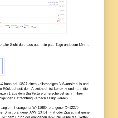
onaler Sicht durchaus auch ein paar Tage andauern könnte.
AX kann bei 13827 einen vollständigen Aufwärtsimpuls und
 Rücklauf seit dem Allzeithoch ist korrektiv und kann die
rzen 1 aus dem Big Picture unterscheidet sich in ihrer
folgenden Betrachtung vernachlässigt werden.
-Triangle mit orangener W=11669, orangener X=12279,
er B mit orangener A/W=13461 (Flat oder Zigzag mit grüner
 Mit dem Bruch der orangenen 0-b-Linie wurde die "Rette-