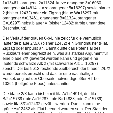
einmal.
1=13461, orangene 2=11324, kurze orangene 3=16030,
Sollte
orangene 4=14814, kurze orangener 5=16297) sowie blauer
das
2 (bisher 12432) oder ein Zigzag (blaue W=16297 mit
Problem
weiterbestehen
orangener A=13461, orangener B=11324, orangener
bitte
C=16297) nebst blauer X (bisher 12432; farbig umrandete
ich
Beschriftung).
um
Kontaktaufnahme
per
Der Verlauf der grauen 0-b-Linie zeigt für die vermutlich
Mail
laufende blaue 2/B/X (bisher 12432) ein Grundmuster (Flat,
robbys-
Zigzag oder Impuls) an. Damit dürfte das Potenzial des
elliottwellen@online.de.
Rücklaufs eher begrenzt sein, was als starkes Argument für
Bis
zur
eine blaue 2/X gewertet werden kann und gegen eine
Lösung
laufende schwarze Alt: 2 (mit schwarzer Alt: 1=16297)
des
spricht. Der bis 8612 reichende Zielbereich der blauen 2/B/X
Problems
wurde bereits erreicht und das für eine nachhaltige
sind
die
Fortsetzung auf der Oberseite notwendige 38er RT bei
Post
13361 (hellgrüne Fibos) unterschritten.
auch
auf
Die blaue 2/X kann bisher mit lila A/1=14914, der lila
der
Plattform
B/2=15739 (rote A=16287, rote B=14838, rote C=15739)
wallstreet-
sowie lila 3/C=12432 gezählt werden. Damit kann eine
online.de
grüne A=12432 als Flat beendet worden sein. Der Start der
verfügbar.