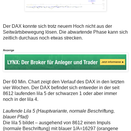
auch
Alternativ
Verstösse
sind
gegen
die
die
Post
Netiquette
auch
oder
auf
Der DAX konnte sich trotz neuem Hoch nicht aus der
ein
der
Seitwärtsbewegung lösen. Die abwartende Phase kann sich
Missbrauch
Plattform
zeitlich durchaus noch etwas strecken.
der
wallstreet-
Kommentarfunktion
online.de
sein.
verfügbar.
Anzeige
Bitte
überprüfen
Sie
Ihre
Browsereinstellungen
oder
Ihre
Der 60 Min. Chart zeigt den Verlauf des DAX in den letzten
Internetverbindung
vier Wochen. Der DAX befindet sich entweder in der seit
und
8612 laufenden lila 5 der schwarzen 1 oder aber immer
versuchen
noch in der lila 4.
Sie
es
zu
Laufende Lila 5 (Hauptvariante, normale Beschriftung,
einem
blauer Pfad)
späteren
Die lila 5 bildet – ausgehend von 8612 einen Impuls
Zeitpunkt
noch
(normale Beschriftung) mit blauer 1/A=16297 (orangene