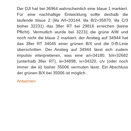
Der DJI hat bei 36964 wahrscheinlich eine blaue 1 markiert.
Für eine nachhaltige Entwicklung sollte deshalb die
laufende blaue 2 (lila A/I=33144, lila B/2=35870, lila C/3
bisher 32231) das 38er RT bei 29816 erreichen (keine
Pflicht). Vermutlich wurde bei 32231 die grüne A/W und
noch nicht die blaue 2 markiert; der Anstieg auf 34944 hat
das 38er RT 34045 einer grünen B/X und die 0-B-Linie
überschritten. Der Anstieg auf 34944 lässt sich zudem
impulsiv interpretieren, was eine a/i=34180, b/ii=32682
(unterhalb 38er RT), iii=34898, iv=34320, c/v (oder noch
immer die iii) bisher 35006 vermuten lässt. Ein Abschluss
der grünen B/X bei 35006 ist möglich.
Antworten