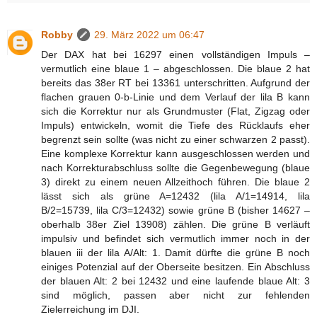
Robby
29. März 2022 um 06:47
Der DAX hat bei 16297 einen vollständigen Impuls –
vermutlich eine blaue 1 – abgeschlossen. Die blaue 2 hat
bereits das 38er RT bei 13361 unterschritten. Aufgrund der
flachen grauen 0-b-Linie und dem Verlauf der lila B kann
sich die Korrektur nur als Grundmuster (Flat, Zigzag oder
Impuls) entwickeln, womit die Tiefe des Rücklaufs eher
begrenzt sein sollte (was nicht zu einer schwarzen 2 passt).
Eine komplexe Korrektur kann ausgeschlossen werden und
nach Korrekturabschluss sollte die Gegenbewegung (blaue
3) direkt zu einem neuen Allzeithoch führen. Die blaue 2
lässt sich als grüne A=12432 (lila A/1=14914, lila
B/2=15739, lila C/3=12432) sowie grüne B (bisher 14627 –
oberhalb 38er Ziel 13908) zählen. Die grüne B verläuft
impulsiv und befindet sich vermutlich immer noch in der
blauen iii der lila A/Alt: 1. Damit dürfte die grüne B noch
einiges Potenzial auf der Oberseite besitzen. Ein Abschluss
der blauen Alt: 2 bei 12432 und eine laufende blaue Alt: 3
sind möglich, passen aber nicht zur fehlenden
Zielerreichung im DJI.