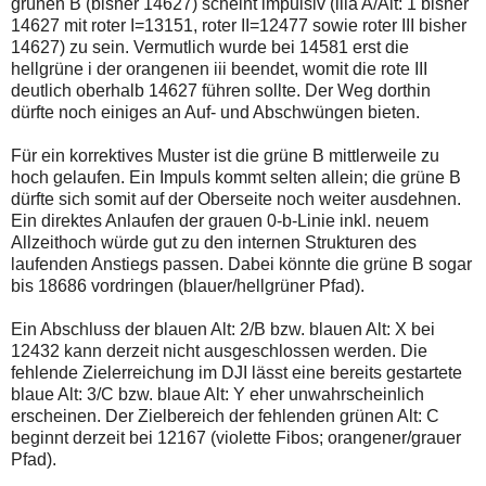
grünen B (bisher 14627) scheint impulsiv (lila A/Alt: 1 bisher
14627 mit roter I=13151, roter II=12477 sowie roter III bisher
14627) zu sein. Vermutlich wurde bei 14581 erst die
hellgrüne i der orangenen iii beendet, womit die rote III
deutlich oberhalb 14627 führen sollte. Der Weg dorthin
dürfte noch einiges an Auf- und Abschwüngen bieten.
Für ein korrektives Muster ist die grüne B mittlerweile zu
hoch gelaufen. Ein Impuls kommt selten allein; die grüne B
dürfte sich somit auf der Oberseite noch weiter ausdehnen.
Ein direktes Anlaufen der grauen 0-b-Linie inkl. neuem
Allzeithoch würde gut zu den internen Strukturen des
laufenden Anstiegs passen. Dabei könnte die grüne B sogar
bis 18686 vordringen (blauer/hellgrüner Pfad).
Ein Abschluss der blauen Alt: 2/B bzw. blauen Alt: X bei
12432 kann derzeit nicht ausgeschlossen werden. Die
fehlende Zielerreichung im DJI lässt eine bereits gestartete
blaue Alt: 3/C bzw. blaue Alt: Y eher unwahrscheinlich
erscheinen. Der Zielbereich der fehlenden grünen Alt: C
beginnt derzeit bei 12167 (violette Fibos; orangener/grauer
Pfad).