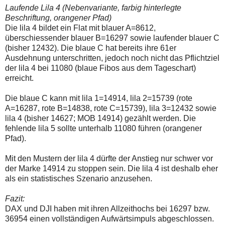
Laufende Lila 4 (Nebenvariante, farbig hinterlegte
Beschriftung, orangener Pfad)
Die lila 4 bildet ein Flat mit blauer A=8612,
überschiessender blauer B=16297 sowie laufender blauer C
(bisher 12432). Die blaue C hat bereits ihre 61er
Ausdehnung unterschritten, jedoch noch nicht das Pflichtziel
der lila 4 bei 11080 (blaue Fibos aus dem Tageschart)
erreicht.
Die blaue C kann mit lila 1=14914, lila 2=15739 (rote
A=16287, rote B=14838, rote C=15739), lila 3=12432 sowie
lila 4 (bisher 14627; MOB 14914) gezählt werden. Die
fehlende lila 5 sollte unterhalb 11080 führen (orangener
Pfad).
Mit den Mustern der lila 4 dürfte der Anstieg nur schwer vor
der Marke 14914 zu stoppen sein. Die lila 4 ist deshalb eher
als ein statistisches Szenario anzusehen.
Fazit:
DAX und DJI haben mit ihren Allzeithochs bei 16297 bzw.
36954 einen vollständigen Aufwärtsimpuls abgeschlossen.