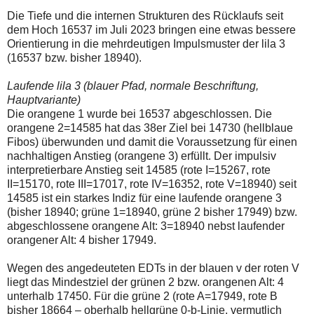
einmal.
Die Tiefe und die internen Strukturen des Rücklaufs seit
Sollte
das
dem Hoch 16537 im Juli 2023 bringen eine etwas bessere
Problem
Orientierung in die mehrdeutigen Impulsmuster der lila 3
weiterbestehen
(16537 bzw. bisher 18940).
bitte
ich
um
Laufende lila 3 (blauer Pfad, normale Beschriftung,
Kontaktaufnahme
Hauptvariante)
per
Die orangene 1 wurde bei 16537 abgeschlossen. Die
Mail
orangene 2=14585 hat das 38er Ziel bei 14730 (hellblaue
robbys-
elliottwellen@online.de.
Fibos) überwunden und damit die Voraussetzung für einen
Bis
nachhaltigen Anstieg (orangene 3) erfüllt. Der impulsiv
zur
interpretierbare Anstieg seit 14585 (rote I=15267, rote
Lösung
II=15170, rote III=17017, rote IV=16352, rote V=18940) seit
des
Problems
14585 ist ein starkes Indiz für eine laufende orangene 3
sind
(bisher 18940; grüne 1=18940, grüne 2 bisher 17949) bzw.
die
abgeschlossene orangene Alt: 3=18940 nebst laufender
Post
orangener Alt: 4 bisher 17949.
auch
auf
der
Wegen des angedeuteten EDTs in der blauen v der roten V
Plattform
liegt das Mindestziel der grünen 2 bzw. orangenen Alt: 4
wallstreet-
unterhalb 17450. Für die grüne 2 (rote A=17949, rote B
online.de
verfügbar.
bisher 18664 – oberhalb hellgrüne 0-b-Linie, vermutlich