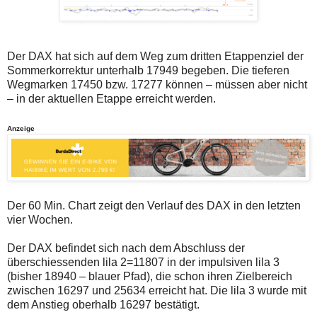
auch
Alternativ
Verstösse
sind
gegen
die
die
Post
Netiquette
auch
Der DAX hat sich auf dem Weg zum dritten Etappenziel der
oder
auf
Sommerkorrektur unterhalb 17949 begeben. Die tieferen
ein
der
Missbrauch
Plattform
Wegmarken 17450 bzw. 17277 können – müssen aber nicht
der
wallstreet-
– in der aktuellen Etappe erreicht werden.
Kommentarfunktion
online.de
sein.
verfügbar.
Bitte
Anzeige
überprüfen
Sie
Ihre
Browsereinstellungen
oder
Ihre
Der 60 Min. Chart zeigt den Verlauf des DAX in den letzten
Internetverbindung
vier Wochen.
und
versuchen
Sie
Der DAX befindet sich nach dem Abschluss der
es
überschiessenden lila 2=11807 in der impulsiven lila 3
zu
(bisher 18940 – blauer Pfad), die schon ihren Zielbereich
einem
späteren
zwischen 16297 und 25634 erreicht hat. Die lila 3 wurde mit
Zeitpunkt
dem Anstieg oberhalb 16297 bestätigt.
noch