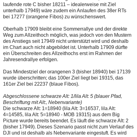
laufende rote C bisher 18211 – idealerweise mit Ziel
unterhalb 17949) wäre zudem ein Anlaufen des 38er RTs
bei 17277 (orangene Fibos) zu wünschenswert.
Oberhalb 17909 bleibt eine Sommerrallye und der direkte
Weg zum Allzeithoch möglich, was jedoch von den Mustern
des Anstiegs seit 17949 nicht unterstützt wird und deshalb
im Chart auch nicht abgebildet ist. Unterhalb 17909 dürfte
ein Überschreiten des Allzeithochs erst im Rahmen der
Jahresendrallye erfolgen.
Das Mindestziel der orangenen 3 (bisher 18940) bei 17139
wurde überschritten; das 100er Ziel liegt bei 19315, das
161er Ziel bei 22237 (blaue Fibos).
Abgeschlossene schwarze Alt: 1/lila Alt: 5 (blauer Pfad,
Beschriftung mit Alt:, Nebenvariante)
Die schwarze Alt: 1=18940 (lila Alt: 3=16537, lila Alt:
4=14585, lila Alt: 5=18940 - MOB 19315) aus dem Big
Picture wurde bereits beendet. Es läuft die schwarze Alt: 2
(bisher 17949). Dieses Szenario passt nicht zum Verlauf des
DJI und ist deshalb als Nebenvariante eingestuft. Es wird