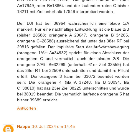
A=17949, roter B=18664 und der laufenden roten C bisher
18211 mit Ziel unterhalb 17949 interpretiert werden.
Der DJI hat bei 36964 wahrscheinlich eine blaue 1/A
markiert. Für eine nachhaltige Entwicklung ist die blaue 2/B
(bisher 28588; orangene A=29647, orangene B=34285,
orangene C=28588) ausreichend tief unter das 38er RT bei
29816 gefallen. Der impulsive Start der Aufwärtsbewegung
(orangene 1/Alt: A=34932) spricht für einen Abschluss der
orangenen C und vermutlich auch der blauen 2/B. Die
orangene 2/Alt: B=32299 (unterhalb 61er Ziel 33559) hat
das 38er RT bei 32509 unterschritten und damit ihre Pflicht
erfüllt. Die orangene 3 kann bei 33072 beendet worden
sein. Die orangene 4 (lila A=37248, lila B=30094, lila
C=38019) hat das 23er Ziel 38225 unterschritten und wurde
bei 38019 beendet. Die vermutlich laufende orangene 5 hat
bisher 39689 erreicht.
Antworten
Nappo
10. Juli 2024 um 14:45