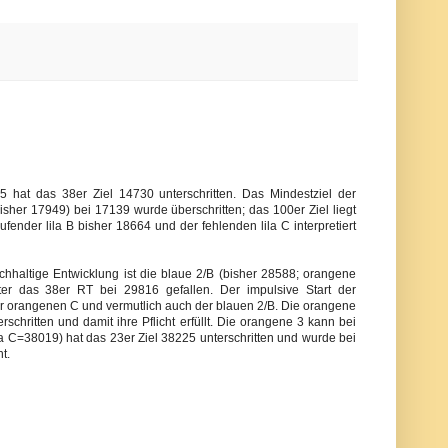
hat das 38er Ziel 14730 unterschritten. Das Mindestziel der
sher 17949) bei 17139 wurde überschritten; das 100er Ziel liegt
fender lila B bisher 18664 und der fehlenden lila C interpretiert
chhaltige Entwicklung ist die blaue 2/B (bisher 28588; orangene
r das 38er RT bei 29816 gefallen. Der impulsive Start der
er orangenen C und vermutlich auch der blauen 2/B. Die orangene
schritten und damit ihre Pflicht erfüllt. Die orangene 3 kann bei
la C=38019) hat das 23er Ziel 38225 unterschritten und wurde bei
t.