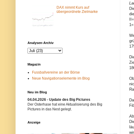
La
m
N
-
e
DAX nimmt Kurs auf
Di
F
t
übergeordnete Zielmarke
di
i
z
II
l
w
t
e
1=
e
r
r
k
We
b
i
gr
l
s
Analysen-Archiv
o
t
17
c
n
k
i
Di
i
c
e
h
Zi
Magazin
r
t
18
t
e
Fussballvereine an der Börse
.
r
Neue Navigationselemente im Blog
Ob
E
w
i
ü
ni
n
n
Ra
m
s
Neu im Blog
ö
c
g
h
04.04.2026 - Update des Big Pictures
Da
l
t
Der Osterhase hat eine Aktualisierung des Big
Fi
i
.
Pictures in das Nest gelegt.
c
B
Ab
h
i
e
t
Di
Anzeige
r
t
lä
G
e
wi
r
v