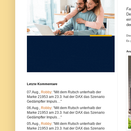
u
e
n
r
Fa
d
w
De
k
e
ei
ö
n
n
d
de
n
e
e
n
n
S
Dis
s
i
Es 
o
e
w
e
An
o
i
h
n
l
e
t
n
e
a
c
n
h
d
n
e
Letzte Kommentare
i
r
s
e
07.Aug.,
Robby
: “Mit dem Rutsch unterhalb der
c
n
Marke 21953 am 23.3. hat der DAX das Szenario
h
B
e
r
Gedämpfter Impuls…”
P
o
06.Aug.,
Robby
: “Mit dem Rutsch unterhalb der
r
w
Marke 21953 am 23.3. hat der DAX das Szenario
o
s
Gedämpfter Impuls…”
b
e
l
r
05.Aug.,
Robby
: “Mit dem Rutsch unterhalb der
e
.
Marke 21953 am 23.3. hat der DAX das Szenario
m
A