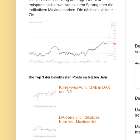
b
b
entspannt sich etwas von seinem Sprung über die
b
b
indikativen Maximalmarken. Die nächste avisierte
y
y
Zie...
s
s
-
-
e
e
l
l
l
l
i
i
o
o
De
t
t
t
t
se
w
w
e
e
An
l
l
l
l
e
e
n
n
Die Top 3 der beliebtesten Posts im letzten Jahr
.
.
d
d
Korrektives Auf und Ab in DAX
e
e
und DJI
w
ü
De
u
b
r
e
d
r
De
e
d
sc
v
a
DAX erreicht indikatives
o
s
Korrektur-Maximalziel
m
T
Di
S
o
me
p
r
a
-