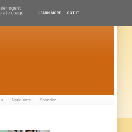
 user-agent
nerate usage
LEARN MORE
GOT IT
en
Netiquette
Spenden