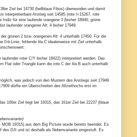
8er Ziel bei 14730 (hellblaue Fibos) überwunden und damit
iv interpretierbare Anstieg seit 14585 (rote I=15267, rote
s Indiz für eine laufende orangene 3 (bisher 18940; grüne
t laufender orangener Alt: 4 bisher 17949.
der grünen 2 bzw. orangenen Alt: 4 unterhalb 17450. Für die
e 0-b-Linie, fehlende lila C idealerweise mit Ziel unterhalb
wünschenswert.
 laufender roter C/Y bisher 18422) interpretiert werden. Das
nem Flat oder Triangle kann die rote C der lila B auch unterhalb
möglich, was jedoch von den Mustern des Anstiegs seit 17949
 17909 dürfte ein Überschreiten des Allzeithochs erst im
as 100er Ziel liegt bei 19315, das 161er Ziel bei 22237 (blaue
Nebenvariante)
940 - MOB 19315) aus dem Big Picture wurde bereits beendet. Es
uf des DJI und ist deshalb als Nebenvariante eingestuft. Es