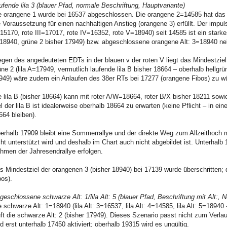
ufende lila 3 (blauer Pfad, normale Beschriftung, Hauptvariante)
e orangene 1 wurde bei 16537 abgeschlossen. Die orangene 2=14585 hat das 3
e Voraussetzung für einen nachhaltigen Anstieg (orangene 3) erfüllt. Der impuls
=15170, rote III=17017, rote IV=16352, rote V=18940) seit 14585 ist ein starke
18940, grüne 2 bisher 17949) bzw. abgeschlossene orangene Alt: 3=18940 nebs
gen des angedeuteten EDTs in der blauen v der roten V liegt das Mindestziel 
üne 2 (lila A=17949, vermutlich laufende lila B bisher 18664 – oberhalb hellgrün
949) wäre zudem ein Anlaufen des 38er RTs bei 17277 (orangene Fibos) zu 
e lila B (bisher 18664) kann mit roter A/W=18664, roter B/X bisher 18211 sowie
el der lila B ist idealerweise oberhalb 18664 zu erwarten (keine Pflicht – in ei
664 bleiben).
erhalb 17909 bleibt eine Sommerrallye und der direkte Weg zum Allzeithoch 
cht unterstützt wird und deshalb im Chart auch nicht abgebildet ist. Unterhalb
hmen der Jahresendrallye erfolgen.
s Mindestziel der orangenen 3 (bisher 18940) bei 17139 wurde überschritten; d
bos).
geschlossene schwarze Alt: 1/lila Alt: 5 (blauer Pfad, Beschriftung mit Alt:, 
e schwarze Alt: 1=18940 (lila Alt: 3=16537, lila Alt: 4=14585, lila Alt: 5=18
uft die schwarze Alt: 2 (bisher 17949). Dieses Szenario passt nicht zum Verla
rd erst unterhalb 17450 aktiviert; oberhalb 19315 wird es ungültig.