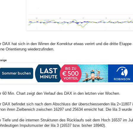
r DAX hat sich in den Wirren der Korrektur etwas verirrt und die dritte Etap
ine Orientierung wiederzufinden.
zeige
r 60 Min. Chart zeigt den Verlauf des DAX in den letzten vier Wochen.
r DAX befindet sich nach dem Abschluss der überschiessenden lila 2=11807 in 
hon ihren Zielbereich zwischen 16297 und 25634 erreicht hat. Die lila 3 wurde
e Tiefe und die internen Strukturen des Rücklaufs seit dem Hoch 16537 im Jul
hrdeutigen Impulsmuster der lila 3 (16537 bzw. bisher 18940).