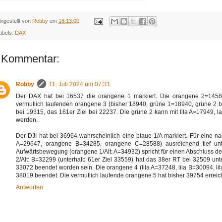
ingestellt von
Robby
um
18:13:00
abels:
DAX
 Kommentar:
Robby
11. Juli 2024 um 07:31
Der DAX hat bei 16537 die orangene 1 markiert. Die orangene 2=14585 
vermutlich laufenden orangene 3 (bisher 18940, grüne 1=18940, grüne 2 bi
bei 19315, das 161er Ziel bei 22237. Die grüne 2 kann mit lila A=17949, lau
werden.
Der DJI hat bei 36964 wahrscheinlich eine blaue 1/A markiert. Für eine na
A=29647, orangene B=34285, orangene C=28588) ausreichend tief unte
Aufwärtsbewegung (orangene 1/Alt: A=34932) spricht für einen Abschluss d
2/Alt: B=32299 (unterhalb 61er Ziel 33559) hat das 38er RT bei 32509 unter
33072 beendet worden sein. Die orangene 4 (lila A=37248, lila B=30094, li
38019 beendet. Die vermutlich laufende orangene 5 hat bisher 39754 erreich
Antworten