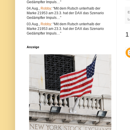
Gedämpfter Impuls…”
e
l
a
t
04.Aug.,
Robby
: “Mit dem Rutsch unterhalb der
l
e
E
Marke 21953 am 23.3. hat der DAX das Szenario
s
r
Gedämpfter Impuls…”
a
n
L
u
a
03.Aug.,
Robby
: “Mit dem Rutsch unterhalb der
c
t
Marke 21953 am 23.3. hat der DAX das Szenario
h
i
1
Gedämpfter Impuls…”
V
v
e
s
r
i
Anzeige
s
n
t
d
ö
d
s
i
s
e
e
P
g
o
e
s
g
t
e
a
n
u
d
c
i
h
e
a
N
u
e
f
t
d
i
e
q
r
u
P
e
l