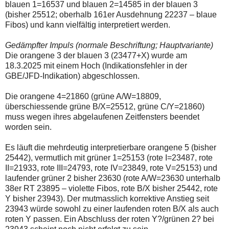
einmal.
blauen 1=16537 und blauen 2=14585 in der blauen 3
Sollte
(bisher 25512; oberhalb 161er Ausdehnung 22237 – blaue
das
Fibos) und kann vielfältig interpretiert werden.
Problem
weiterbestehen
bitte
Gedämpfter Impuls (normale Beschriftung; Hauptvariante)
ich
Die orangene 3 der blauen 3 (23477+X) wurde am
um
18.3.2025 mit einem Hoch (Indikationsfehler in der
Kontaktaufnahme
GBE/JFD-Indikation) abgeschlossen.
per
Mail
robbys-
Die orangene 4=21860 (grüne A/W=18809,
elliottwellen@online.de.
überschiessende grüne B/X=25512, grüne C/Y=21860)
Bis
muss wegen ihres abgelaufenen Zeitfensters beendet
zur
Lösung
worden sein.
des
Problems
Es läuft die mehrdeutig interpretierbare orangene 5 (bisher
sind
25442), vermutlich mit grüner 1=25153 (rote I=23487, rote
die
Post
II=21933, rote III=24793, rote IV=23849, rote V=25153) und
auch
laufender grüner 2 bisher 23630 (rote A/W=23630 unterhalb
auf
38er RT 23895 – violette Fibos, rote B/X bisher 25442, rote
der
Y bisher 23943). Der mutmasslich korrektive Anstieg seit
Plattform
wallstreet-
23943 würde sowohl zu einer laufenden roten B/X als auch
online.de
roten Y passen. Ein Abschluss der roten Y?/grünen 2? bei
verfügbar.