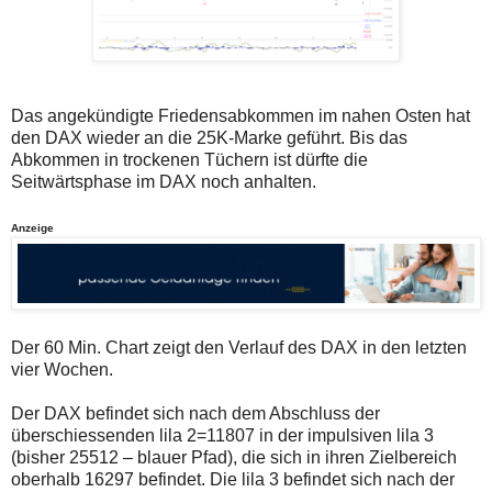
auch
Alternativ
Verstösse
sind
gegen
die
die
Post
Netiquette
auch
oder
auf
ein
der
Das angekündigte Friedensabkommen im nahen Osten hat
Missbrauch
Plattform
den DAX wieder an die 25K-Marke geführt. Bis das
der
wallstreet-
Abkommen in trockenen Tüchern ist dürfte die
Kommentarfunktion
online.de
Seitwärtsphase im DAX noch anhalten.
sein.
verfügbar.
Bitte
überprüfen
Anzeige
Sie
Ihre
Browsereinstellungen
oder
Ihre
Internetverbindung
und
Der 60 Min. Chart zeigt den Verlauf des DAX in den letzten
versuchen
vier Wochen.
Sie
es
zu
Der DAX befindet sich nach dem Abschluss der
einem
überschiessenden lila 2=11807 in der impulsiven lila 3
späteren
(bisher 25512 – blauer Pfad), die sich in ihren Zielbereich
Zeitpunkt
oberhalb 16297 befindet. Die lila 3 befindet sich nach der
noch