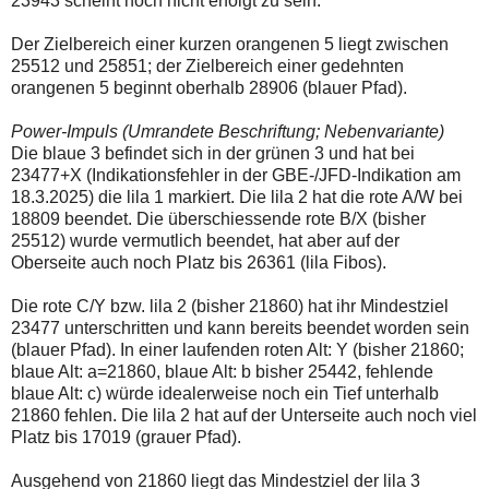
23943 scheint noch nicht erfolgt zu sein.
Der Zielbereich einer kurzen orangenen 5 liegt zwischen
25512 und 25851; der Zielbereich einer gedehnten
orangenen 5 beginnt oberhalb 28906 (blauer Pfad).
Power-Impuls (Umrandete Beschriftung; Nebenvariante)
Die blaue 3 befindet sich in der grünen 3 und hat bei
23477+X (Indikationsfehler in der GBE-/JFD-Indikation am
18.3.2025) die lila 1 markiert. Die lila 2 hat die rote A/W bei
18809 beendet. Die überschiessende rote B/X (bisher
25512) wurde vermutlich beendet, hat aber auf der
Oberseite auch noch Platz bis 26361 (lila Fibos).
Die rote C/Y bzw. lila 2 (bisher 21860) hat ihr Mindestziel
23477 unterschritten und kann bereits beendet worden sein
(blauer Pfad). In einer laufenden roten Alt: Y (bisher 21860;
blaue Alt: a=21860, blaue Alt: b bisher 25442, fehlende
blaue Alt: c) würde idealerweise noch ein Tief unterhalb
21860 fehlen. Die lila 2 hat auf der Unterseite auch noch viel
Platz bis 17019 (grauer Pfad).
Ausgehend von 21860 liegt das Mindestziel der lila 3