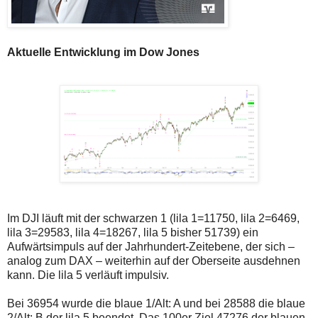
Aktuelle Entwicklung im Dow Jones
Im DJI läuft mit der schwarzen 1 (lila 1=11750, lila 2=6469,
lila 3=29583, lila 4=18267, lila 5 bisher 51739) ein
Aufwärtsimpuls auf der Jahrhundert-Zeitebene, der sich –
analog zum DAX – weiterhin auf der Oberseite ausdehnen
kann. Die lila 5 verläuft impulsiv.
Bei 36954 wurde die blaue 1/Alt: A und bei 28588 die blaue
2/Alt: B der lila 5 beendet. Das 100er Ziel 47276 der blauen