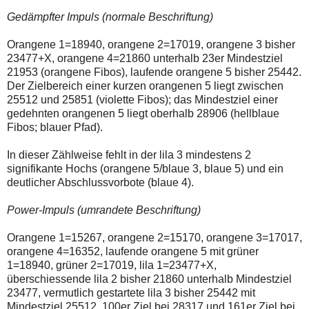
einmal.
Sollte
Gedämpfter Impuls (normale Beschriftung)
das
Problem
Orangene 1=18940, orangene 2=17019, orangene 3 bisher
weiterbestehen
23477+X, orangene 4=21860 unterhalb 23er Mindestziel
bitte
ich
21953 (orangene Fibos), laufende orangene 5 bisher 25442.
um
Der Zielbereich einer kurzen orangenen 5 liegt zwischen
Kontaktaufnahme
25512 und 25851 (violette Fibos); das Mindestziel einer
per
gedehnten orangenen 5 liegt oberhalb 28906 (hellblaue
Mail
robbys-
Fibos; blauer Pfad).
elliottwellen@online.de.
Bis
In dieser Zählweise fehlt in der lila 3 mindestens 2
zur
signifikante Hochs (orangene 5/blaue 3, blaue 5) und ein
Lösung
des
deutlicher Abschlussvorbote (blaue 4).
Problems
sind
Power-Impuls (umrandete Beschriftung)
die
Post
auch
Orangene 1=15267, orangene 2=15170, orangene 3=17017,
auf
orangene 4=16352, laufende orangene 5 mit grüner
der
1=18940, grüner 2=17019, lila 1=23477+X,
Plattform
überschiessende lila 2 bisher 21860 unterhalb Mindestziel
wallstreet-
online.de
23477, vermutlich gestartete lila 3 bisher 25442 mit
verfügbar.
Mindestziel 25512, 100er Ziel bei 28317 und 161er Ziel bei