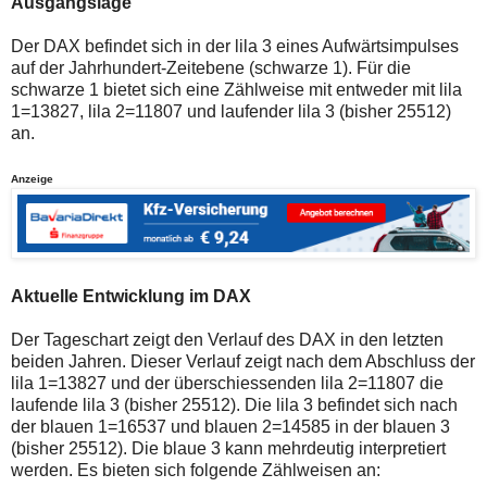
Ausgangslage
auch
Alternativ
Verstösse
sind
gegen
die
Der DAX befindet sich in der lila 3 eines Aufwärtsimpulses
die
Post
auf der Jahrhundert-Zeitebene (schwarze 1). Für die
Netiquette
auch
schwarze 1 bietet sich eine Zählweise mit entweder mit lila
oder
auf
1=13827, lila 2=11807 und laufender lila 3 (bisher 25512)
ein
der
Missbrauch
Plattform
an.
der
wallstreet-
Kommentarfunktion
online.de
Anzeige
sein.
verfügbar.
Bitte
überprüfen
Sie
Ihre
Browsereinstellungen
oder
Aktuelle Entwicklung im DAX
Ihre
Internetverbindung
und
Der Tageschart zeigt den Verlauf des DAX in den letzten
versuchen
beiden Jahren. Dieser Verlauf zeigt nach dem Abschluss der
Sie
lila 1=13827 und der überschiessenden lila 2=11807 die
es
laufende lila 3 (bisher 25512). Die lila 3 befindet sich nach
zu
einem
der blauen 1=16537 und blauen 2=14585 in der blauen 3
späteren
(bisher 25512). Die blaue 3 kann mehrdeutig interpretiert
Zeitpunkt
werden. Es bieten sich folgende Zählweisen an:
noch