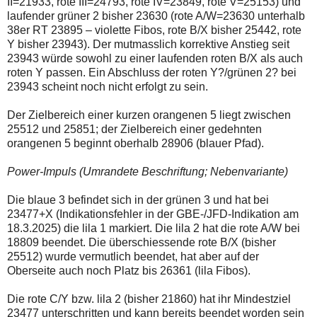
II=21933, rote III=24793, rote IV=23849, rote V=25153) und
laufender grüner 2 bisher 23630 (rote A/W=23630 unterhalb
38er RT 23895 – violette Fibos, rote B/X bisher 25442, rote
Y bisher 23943). Der mutmasslich korrektive Anstieg seit
23943 würde sowohl zu einer laufenden roten B/X als auch
roten Y passen. Ein Abschluss der roten Y?/grünen 2? bei
23943 scheint noch nicht erfolgt zu sein.
Der Zielbereich einer kurzen orangenen 5 liegt zwischen
25512 und 25851; der Zielbereich einer gedehnten
orangenen 5 beginnt oberhalb 28906 (blauer Pfad).
Power-Impuls (Umrandete Beschriftung; Nebenvariante)
Die blaue 3 befindet sich in der grünen 3 und hat bei
23477+X (Indikationsfehler in der GBE-/JFD-Indikation am
18.3.2025) die lila 1 markiert. Die lila 2 hat die rote A/W bei
18809 beendet. Die überschiessende rote B/X (bisher
25512) wurde vermutlich beendet, hat aber auf der
Oberseite auch noch Platz bis 26361 (lila Fibos).
Die rote C/Y bzw. lila 2 (bisher 21860) hat ihr Mindestziel
23477 unterschritten und kann bereits beendet worden sein