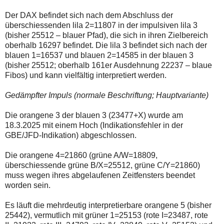
Der DAX befindet sich nach dem Abschluss der
überschiessenden lila 2=11807 in der impulsiven lila 3
(bisher 25512 – blauer Pfad), die sich in ihren Zielbereich
oberhalb 16297 befindet. Die lila 3 befindet sich nach der
blauen 1=16537 und blauen 2=14585 in der blauen 3
(bisher 25512; oberhalb 161er Ausdehnung 22237 – blaue
Fibos) und kann vielfältig interpretiert werden.
Gedämpfter Impuls (normale Beschriftung; Hauptvariante)
Die orangene 3 der blauen 3 (23477+X) wurde am
18.3.2025 mit einem Hoch (Indikationsfehler in der
GBE/JFD-Indikation) abgeschlossen.
Die orangene 4=21860 (grüne A/W=18809,
überschiessende grüne B/X=25512, grüne C/Y=21860)
muss wegen ihres abgelaufenen Zeitfensters beendet
worden sein.
Es läuft die mehrdeutig interpretierbare orangene 5 (bisher
25442), vermutlich mit grüner 1=25153 (rote I=23487, rote