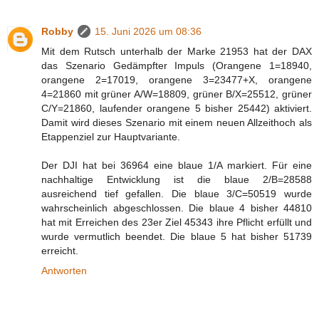
Robby
15. Juni 2026 um 08:36
Mit dem Rutsch unterhalb der Marke 21953 hat der DAX
das Szenario Gedämpfter Impuls (Orangene 1=18940,
orangene 2=17019, orangene 3=23477+X, orangene
4=21860 mit grüner A/W=18809, grüner B/X=25512, grüner
C/Y=21860, laufender orangene 5 bisher 25442) aktiviert.
Damit wird dieses Szenario mit einem neuen Allzeithoch als
Etappenziel zur Hauptvariante.
Der DJI hat bei 36964 eine blaue 1/A markiert. Für eine
nachhaltige Entwicklung ist die blaue 2/B=28588
ausreichend tief gefallen. Die blaue 3/C=50519 wurde
wahrscheinlich abgeschlossen. Die blaue 4 bisher 44810
hat mit Erreichen des 23er Ziel 45343 ihre Pflicht erfüllt und
wurde vermutlich beendet. Die blaue 5 hat bisher 51739
erreicht.
Antworten