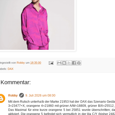
ingestellt von
Robby
um
18:35:00
abels:
DAX
 Kommentar:
Robby
9. Juli 2026 um 08:00
Mit dem Rutsch unterhalb der Marke 21953 hat der DAX das Szenario Ged
3=23477+X, orangene 4=21860 mit grüner A/W=18809, grüner B/X=25512, gr
Das Maximal für eine kurze orangene 5 bei 25851 wurde überschritten; da
aktiviert. Die orangene 5 befindet sich vermutlich in der lila C/Y (bisher 248