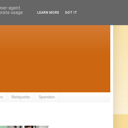
 user-agent
nerate usage
LEARN MORE
GOT IT
en
Netiquette
Spenden