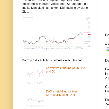
b
b
entspannt sich etwas von seinem Sprung über die
b
b
indikativen Maximalmarken. Die nächste avisierte
y
y
Zie...
s
s
-
-
e
e
l
l
l
l
i
i
o
o
De
t
t
t
t
w
w
An
e
e
l
l
l
l
e
e
De
n
n
Die Top 3 der beliebtesten Posts im letzten Jahr
.
.
d
d
Korrektives Auf und Ab in DAX
De
e
e
und DJI
in
w
ü
u
b
25
r
e
d
r
Ge
e
d
Di
v
a
DAX erreicht indikatives
o
s
Korrektur-Maximalziel
m
T
Di
S
o
Ze
p
r
a
-