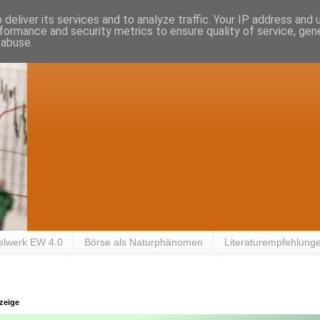
deliver its services and to analyze traffic. Your IP address and
formance and security metrics to ensure quality of service, ge
 abuse.
elwerk EW 4.0
Börse als Naturphänomen
Literaturempfehlung
zeige