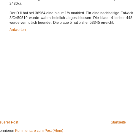
2430x).
Der DJI hat bei 36964 eine blaue 1/A markiert. Für eine nachhaltige Entwick
3/C=50519 wurde wahrscheinlich abgeschlossen. Die blaue 4 bisher 44810 
wurde vermutlich beendet. Die blaue 5 hat bisher 53345 erreicht.
Antworten
euerer Post
Startseite
onnieren
Kommentare zum Post (Atom)