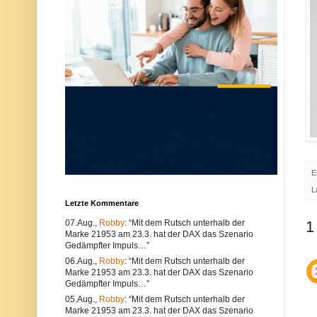
u
e
n
r
d
w
k
e
ö
n
n
d
n
e
e
n
n
S
s
i
o
e
w
e
o
i
h
n
l
e
t
n
e
a
E
c
n
h
d
L
n
e
Letzte Kommentare
i
r
s
e
07.Aug.,
Robby
: “Mit dem Rutsch unterhalb der
1
c
n
Marke 21953 am 23.3. hat der DAX das Szenario
h
B
e
r
Gedämpfter Impuls…”
P
o
06.Aug.,
Robby
: “Mit dem Rutsch unterhalb der
r
w
Marke 21953 am 23.3. hat der DAX das Szenario
o
s
Gedämpfter Impuls…”
b
e
l
r
05.Aug.,
Robby
: “Mit dem Rutsch unterhalb der
e
.
Marke 21953 am 23.3. hat der DAX das Szenario
m
A