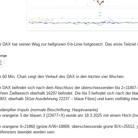
r DAX hat seinen Weg zur hellgrünen 0-b-Linie fortgesetzt. Das erste Teilziel 
zeige
r 60 Min. Chart zeigt den Verlauf des DAX in den letzten vier Wochen.
r DAX befindet sich nach dem Abschluss der überschiessenden lila 2=11807 in 
 ihren Zielbereich oberhalb 16297 befindet. Die lila 3 befindet sich nach der 
903; oberhalb 161er Ausdehnung 22237 – blaue Fibos) und kann vielfältig inter
dämpfter Impuls (normale Beschriftung; Hauptvariante)
e orangene 3 der blauen 3 (23477+X) wurde am 18.3.2025 mit einem Hoch (Ind
e orangene 4=21860 (grüne A/W=18809, überschiessende grüne B/X=25512, 
itfensters beendet worden sein.