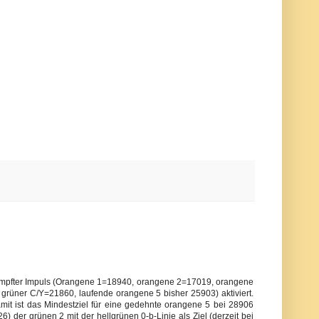
ämpfter Impuls (Orangene 1=18940, orangene 2=17019, orangene
üner C/Y=21860, laufende orangene 5 bisher 25903) aktiviert.
mit ist das Mindestziel für eine gedehnte orangene 5 bei 28906
26) der grünen 2 mit der hellgrünen 0-b-Linie als Ziel (derzeit bei