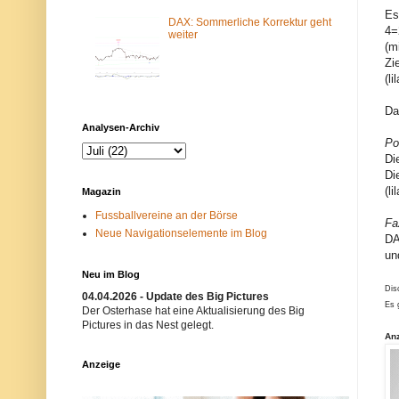
m
N
Es
-
e
DAX: Sommerliche Korrektur geht
4=
F
t
weiter
(m
i
z
l
w
Zi
t
e
(l
e
r
r
k
b
i
Da
l
s
Analysen-Archiv
o
t
Po
c
n
Di
k
i
i
c
Di
e
h
(l
Magazin
r
t
t
e
Fussballvereine an der Börse
.
r
Fa
Neue Navigationselemente im Blog
E
w
DA
i
ü
un
n
n
m
s
Neu im Blog
ö
c
Dis
g
h
04.04.2026 - Update des Big Pictures
Es 
l
t
Der Osterhase hat eine Aktualisierung des Big
i
.
Pictures in das Nest gelegt.
c
B
An
h
i
e
t
Anzeige
r
t
G
e
r
v