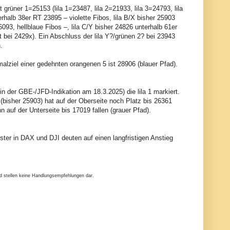
 grüner 1=25153 (lila 1=23487, lila 2=21933, lila 3=24793, lila
rhalb 38er RT 23895 – violette Fibos, lila B/X bisher 25903
093, hellblaue Fibos –, lila C/Y bisher 24826 unterhalb 61er
t bei 2429x). Ein Abschluss der lila Y?/grünen 2? bei 23943
.
alziel einer gedehnten orangenen 5 ist 28906 (blauer Pfad).
 in der GBE-/JFD-Indikation am 18.3.2025) die lila 1 markiert.
 (bisher 25903) hat auf der Oberseite noch Platz bis 26361
ann auf der Unterseite bis 17019 fallen (grauer Pfad).
er in DAX und DJI deuten auf einen langfristigen Anstieg
nd stellen keine Handlungsempfehlungen dar.