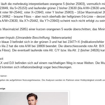
 läuft die mehrdeutig interpretierbare orangene 5 (bisher 25903), vermutlich mit
23849, lila 5=25153) und laufender grüner 2 bisher 23630 (lila A/W=23630 unte
it roter W=25442, roter X=23943, roter Y bisher 25903) – 161er Maximalziel 26
el 24962 – braune Fibos – aber noch oberhalb der hellgrünen 0-b-Linie – derzei
ila A/W=23630, lila X?=25442, lila Y?=23943) scheint noch nicht erfolgt zu sein
s Maximalziel 25851 einer kurzen orangenen 5 wurde überschritten; das Minim
wer-Impuls (Umrandete Beschriftung; Nebenvariante)
e blaue 3 befindet sich in der grünen 3 und hat bei 23477+X (Indikationsfehler
e lila 2 hat die rote A/W bei 18809 beendet. Die überschiessende rote Alt: B/X
ila Fibos). Die eventuell laufende rote Alt: C/Y bzw. lila Alt: 2 (bisher 24826) k
zit:
X und DJI befinden sich auf einem nachhaltigen Weg in neue Welten. Die Must
d könnten sich inflationsbedingt sogar beschleunigen.
claimer:
gelten die aufgeführten Nutzungshinweise. Die Analysen werden im Rahmen einer Hobbytätigkeit erstellt u
zeige