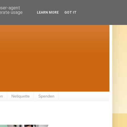
 user-agent
nerate usage
LEARN MORE
GOT IT
en
Netiquette
Spenden