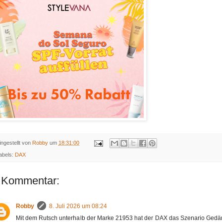
ingestellt von
Robby
um
18:31:00
abels:
DAX
 Kommentar:
Robby
8. Juli 2026 um 08:24
Mit dem Rutsch unterhalb der Marke 21953 hat der DAX das Szenario Ged