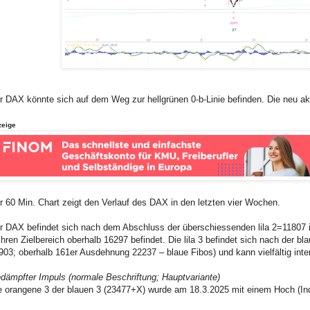
r DAX könnte sich auf dem Weg zur hellgrünen 0-b-Linie befinden. Die neu ak
zeige
r 60 Min. Chart zeigt den Verlauf des DAX in den letzten vier Wochen.
r DAX befindet sich nach dem Abschluss der überschiessenden lila 2=11807 in 
 ihren Zielbereich oberhalb 16297 befindet. Die lila 3 befindet sich nach der 
903; oberhalb 161er Ausdehnung 22237 – blaue Fibos) und kann vielfältig inter
dämpfter Impuls (normale Beschriftung; Hauptvariante)
e orangene 3 der blauen 3 (23477+X) wurde am 18.3.2025 mit einem Hoch (Ind