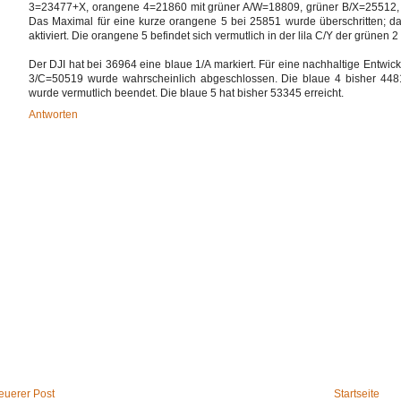
3=23477+X, orangene 4=21860 mit grüner A/W=18809, grüner B/X=25512, gr
Das Maximal für eine kurze orangene 5 bei 25851 wurde überschritten; da
aktiviert. Die orangene 5 befindet sich vermutlich in der lila C/Y der grünen 2 
Der DJI hat bei 36964 eine blaue 1/A markiert. Für eine nachhaltige Entwick
3/C=50519 wurde wahrscheinlich abgeschlossen. Die blaue 4 bisher 44810 
wurde vermutlich beendet. Die blaue 5 hat bisher 53345 erreicht.
Antworten
euerer Post
Startseite