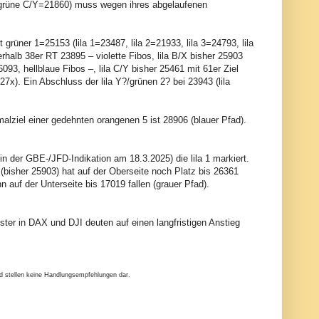
grüne C/Y=21860) muss wegen ihres abgelaufenen
 grüner 1=25153 (lila 1=23487, lila 2=21933, lila 3=24793, lila
rhalb 38er RT 23895 – violette Fibos, lila B/X bisher 25903
93, hellblaue Fibos –, lila C/Y bisher 25461 mit 61er Ziel
7x). Ein Abschluss der lila Y?/grünen 2? bei 23943 (lila
alziel einer gedehnten orangenen 5 ist 28906 (blauer Pfad).
 in der GBE-/JFD-Indikation am 18.3.2025) die lila 1 markiert.
 (bisher 25903) hat auf der Oberseite noch Platz bis 26361
ann auf der Unterseite bis 17019 fallen (grauer Pfad).
er in DAX und DJI deuten auf einen langfristigen Anstieg
nd stellen keine Handlungsempfehlungen dar.