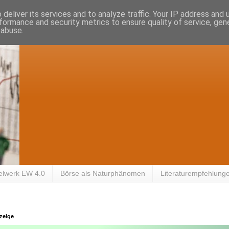
deliver its services and to analyze traffic. Your IP address and
formance and security metrics to ensure quality of service, ge
 abuse.
elwerk EW 4.0
Börse als Naturphänomen
Literaturempfehlung
zeige