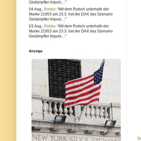
Gedämpfter Impuls…”
e
l
a
t
04.Aug.,
Robby
: “Mit dem Rutsch unterhalb der
l
e
Marke 21953 am 23.3. hat der DAX das Szenario
s
r
Gedämpfter Impuls…”
a
n
u
a
03.Aug.,
Robby
: “Mit dem Rutsch unterhalb der
c
t
Marke 21953 am 23.3. hat der DAX das Szenario
h
i
Gedämpfter Impuls…”
V
v
e
s
r
i
Anzeige
s
n
t
d
ö
d
s
i
s
e
e
P
g
o
e
s
g
t
e
a
n
u
d
c
i
h
e
a
N
u
e
f
t
d
i
e
q
r
u
P
N
e
l