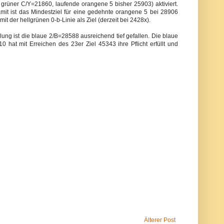
üner C/Y=21860, laufende orangene 5 bisher 25903) aktiviert.
mit ist das Mindestziel für eine gedehnte orangene 5 bei 28906
mit der hellgrünen 0-b-Linie als Ziel (derzeit bei 2428x).
lung ist die blaue 2/B=28588 ausreichend tief gefallen. Die blaue
hat mit Erreichen des 23er Ziel 45343 ihre Pflicht erfüllt und
Älterer Post