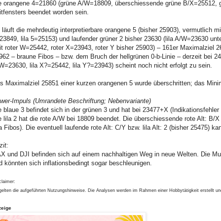
e orangene 4=21860 (grüne A/W=18809, überschiessende grüne B/X=25512, 
itfensters beendet worden sein.
 läuft die mehrdeutig interpretierbare orangene 5 (bisher 25903), vermutlich mit
23849, lila 5=25153) und laufender grüner 2 bisher 23630 (lila A/W=23630 unte
it roter W=25442, roter X=23943, roter Y bisher 25903) – 161er Maximalziel 260
962 – braune Fibos – bzw. dem Bruch der hellgrünen 0-b-Linie – derzeit bei 242
W=23630, lila X?=25442, lila Y?=23943) scheint noch nicht erfolgt zu sein.
s Maximalziel 25851 einer kurzen orangenen 5 wurde überschritten; das Minim
wer-Impuls (Umrandete Beschriftung; Nebenvariante)
e blaue 3 befindet sich in der grünen 3 und hat bei 23477+X (Indikationsfehler
e lila 2 hat die rote A/W bei 18809 beendet. Die überschiessende rote Alt: B/X
ila Fibos). Die eventuell laufende rote Alt: C/Y bzw. lila Alt: 2 (bisher 25475) k
zit:
X und DJI befinden sich auf einem nachhaltigen Weg in neue Welten. Die Must
d könnten sich inflationsbedingt sogar beschleunigen.
claimer:
gelten die aufgeführten Nutzungshinweise. Die Analysen werden im Rahmen einer Hobbytätigkeit erstellt u
zeige