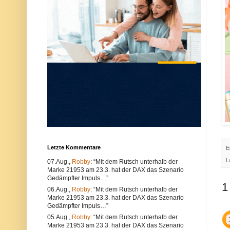
u
e
n
r
d
w
k
e
ö
n
n
d
n
e
e
n
n
S
s
i
o
e
w
e
o
i
h
n
l
e
t
n
e
a
c
n
h
d
n
e
Letzte Kommentare
E
i
r
s
e
L
07.Aug.,
Robby
: “Mit dem Rutsch unterhalb der
c
n
Marke 21953 am 23.3. hat der DAX das Szenario
h
B
e
r
Gedämpfter Impuls…”
1
P
o
06.Aug.,
Robby
: “Mit dem Rutsch unterhalb der
r
w
Marke 21953 am 23.3. hat der DAX das Szenario
o
s
Gedämpfter Impuls…”
b
e
l
r
05.Aug.,
Robby
: “Mit dem Rutsch unterhalb der
e
.
Marke 21953 am 23.3. hat der DAX das Szenario
m
A