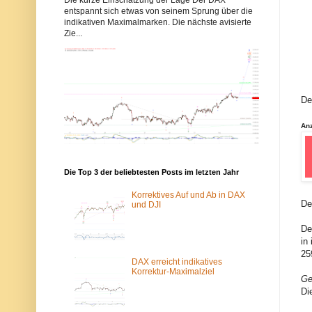
b
b
entspannt sich etwas von seinem Sprung über die
b
b
indikativen Maximalmarken. Die nächste avisierte
y
y
Zie...
s
s
-
-
e
e
l
l
l
l
i
i
o
o
De
t
t
t
t
w
w
An
e
e
l
l
l
l
e
e
n
n
Die Top 3 der beliebtesten Posts im letzten Jahr
.
.
d
d
Korrektives Auf und Ab in DAX
e
e
De
und DJI
w
ü
u
b
De
r
e
in
d
r
e
d
25
v
a
DAX erreicht indikatives
o
s
Korrektur-Maximalziel
Ge
m
T
S
o
Di
p
r
a
-