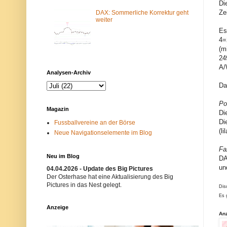
Di
m
N
Ze
-
e
DAX: Sommerliche Korrektur geht
F
t
weiter
i
z
Es
l
w
4=
t
e
e
r
(m
r
k
24
b
i
A/
l
s
Analysen-Archiv
o
t
c
n
Da
k
i
i
c
Po
e
h
Magazin
r
t
Di
t
e
Di
Fussballvereine an der Börse
.
r
(l
Neue Navigationselemente im Blog
E
w
i
ü
n
n
Fa
m
s
Neu im Blog
DA
ö
c
un
g
h
04.04.2026 - Update des Big Pictures
l
t
Der Osterhase hat eine Aktualisierung des Big
i
.
Pictures in das Nest gelegt.
Dis
c
B
Es 
h
i
e
t
Anzeige
r
t
An
G
e
r
v