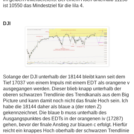
einmal.
ist 10550 das Mindestziel für die lila 4.
Sollte
das
Problem
weiterbestehen
DJI
bitte
ich
um
Kontaktaufnahme
per
Mail
robbys-
elliottwellen@online.de.
Bis
zur
Lösung
Solange der DJI unterhalb der 18144 bleibt kann seit dem
des
Tief 17037 von einem Impuls mit einem EDT als orangene v
Problems
sind
ausgegangen werden. Dieser blieb knapp unterhalb der
die
oberen schwarzen Trendlinie des Trendkanals aus dem Big
Post
Picture und kann damit noch nicht das finale Hoch sein. Ich
auch
habe die 18144 daher als blaue a (der roten Z)
auf
der
gekennzeichnet. Die blaue b muss unterhalb des
Plattform
Ausgangspunktes des EDTs in der orangenen iv (17287)
wallstreet-
gehen, bevor der finale Anstieg zur blauen c erfolgt. Hierfür
online.de
reicht ein knappes Hoch oberhalb der schwarzen Trendlinie
verfügbar.