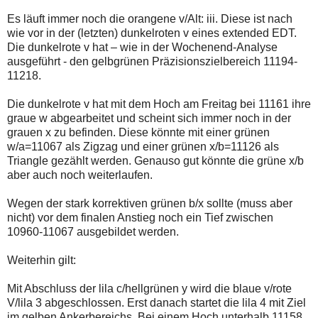
auch
Alternativ
Verstösse
sind
Es läuft immer noch die orangene v/Alt: iii. Diese ist nach
gegen
die
wie vor in der (letzten) dunkelroten v eines extended EDT.
die
Post
Die dunkelrote v hat – wie in der Wochenend-Analyse
Netiquette
auch
ausgeführt - den gelbgrünen Präzisionszielbereich 11194-
oder
auf
ein
der
11218.
Missbrauch
Plattform
der
wallstreet-
Die dunkelrote v hat mit dem Hoch am Freitag bei 11161 ihre
Kommentarfunktion
online.de
graue w abgearbeitet und scheint sich immer noch in der
sein.
verfügbar.
Bitte
grauen x zu befinden. Diese könnte mit einer grünen
überprüfen
w/a=11067 als Zigzag und einer grünen x/b=11126 als
Sie
Triangle gezählt werden. Genauso gut könnte die grüne x/b
Ihre
aber auch noch weiterlaufen.
Browsereinstellungen
oder
Ihre
Wegen der stark korrektiven grünen b/x sollte (muss aber
Internetverbindung
nicht) vor dem finalen Anstieg noch ein Tief zwischen
und
10960-11067 ausgebildet werden.
versuchen
Sie
es
Weiterhin gilt:
zu
einem
Mit Abschluss der lila c/hellgrünen y wird die blaue v/rote
späteren
Zeitpunkt
V/lila 3 abgeschlossen. Erst danach startet die lila 4 mit Ziel
noch
im gelben Ankerbereichs. Bei einem Hoch unterhalb 11158