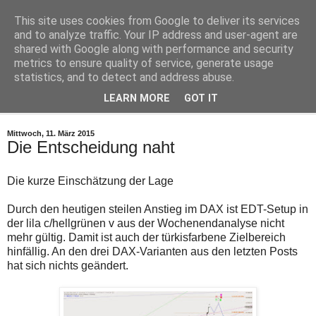
This site uses cookies from Google to deliver its services
Zugriff
Zugriff
Robby's Elliott Wellen
and to analyze traffic. Your IP address and user-agent are
eingeschränkt
eingeschränkt
shared with Google along with performance and security
Der
Der
Zugriff
Zugriff
metrics to ensure quality of service, generate usage
Aktuelle Elliott Wellen Analysen für DAX und Dow Jones
auf
auf
statistics, and to detect and address abuse.
die
die
Posts
Posts
LEARN MORE
GOT IT
▼
und
und
Kommentare
Kommentare
im
im
Mittwoch, 11. März 2015
Blog
Blog
Die Entscheidung naht
robbys-
robbys-
elliottwellen.de
elliottwellen.de
wurde
über
Die kurze Einschätzung der Lage
vom
das
Spam-
Tor-
Filter
Netzwerk
Durch den heutigen steilen Anstieg im DAX ist EDT-Setup in
blockiert.
ist
der lila c/hellgrünen v aus der Wochenendanalyse nicht
Ein
nicht
mehr gültig. Damit ist auch der türkisfarbene Zielbereich
möglicher
erwünscht.
hinfällig. An den drei DAX-Varianten aus den letzten Posts
Grund
Bitte
können
verwenden
hat sich nichts geändert.
sowohl
Sie
technische
einen
Probleme
anderen
als
Browser.