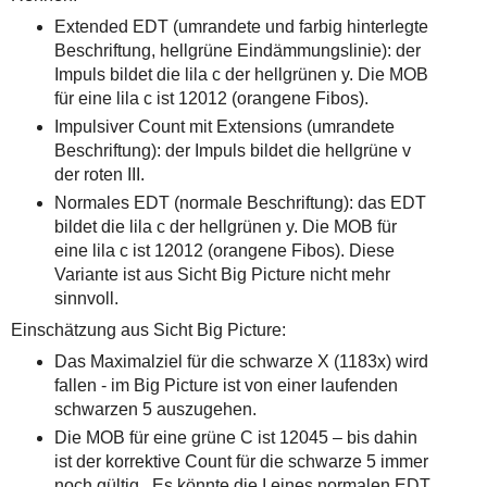
einmal.
Sollte
Extended EDT (umrandete und farbig hinterlegte
das
Beschriftung, hellgrüne Eindämmungslinie): der
Problem
Impuls bildet die lila c der hellgrünen y. Die MOB
weiterbestehen
bitte
für eine lila c ist 12012 (orangene Fibos).
ich
Impulsiver Count mit Extensions (umrandete
um
Kontaktaufnahme
Beschriftung): der Impuls bildet die hellgrüne v
per
der roten III.
Mail
robbys-
Normales EDT (normale Beschriftung): das EDT
elliottwellen@online.de.
bildet die lila c der hellgrünen y. Die MOB für
Bis
eine lila c ist 12012 (orangene Fibos). Diese
zur
Lösung
Variante ist aus Sicht Big Picture nicht mehr
des
sinnvoll.
Problems
sind
Einschätzung aus Sicht Big Picture:
die
Post
Das Maximalziel für die schwarze X (1183x) wird
auch
fallen - im Big Picture ist von einer laufenden
auf
der
schwarzen 5 auszugehen.
Plattform
Die MOB für eine grüne C ist 12045 – bis dahin
wallstreet-
online.de
ist der korrektive Count für die schwarze 5 immer
verfügbar.
noch gültig . Es könnte die I eines normalen EDT