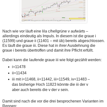
auch
Alternativ
Verstösse
sind
gegen
die
die
Post
Netiquette
auch
oder
auf
ein
der
Missbrauch
Plattform
Nach wie vor läuft eine lila c/hellgrüne v aufwärts –
der
wallstreet-
allerdings eindeutig als Impuls. In diesem ist die graue i
Kommentarfunktion
online.de
sein.
verfügbar.
(11599) und graue ii (11401 – mit üb) bereits abgeschlossen.
Bitte
Es läuft die graue iii. Diese hat in ihrer Ausdehnung die
überprüfen
graue i bereits übertroffen und damit ihre Pflicht erfüllt.
Sie
Ihre
Browsereinstellungen
Dabei kann die laufende graue iii wie folgt gezählt werden:
oder
i=11478
Ihre
Internetverbindung
ii=11434
und
versuchen
iii mit i=11468, ii=11442, iii=11549, iv=11483 –
Sie
das bisherige Hoch 11823 könnte die iii der v
es
aber auch bereits die v der v sein.
zu
einem
späteren
Zeitpunkt
Damit sind nach die vor die drei besprochenen Varianten im
noch
Rennen: