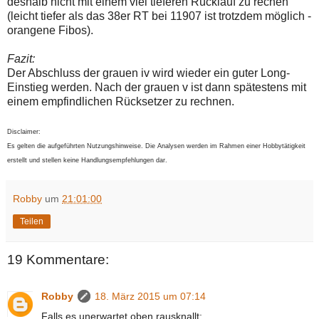
deshalb nicht mit einem viel tieferen Rücklauf zu rechen
einmal.
(leicht tiefer als das 38er RT bei 11907 ist trotzdem möglich -
Sollte
das
orangene Fibos).
Problem
weiterbestehen
Fazit:
bitte
Der Abschluss der grauen iv wird wieder ein guter Long-
ich
um
Einstieg werden. Nach der grauen v ist dann spätestens mit
Kontaktaufnahme
einem empfindlichen Rücksetzer zu rechnen.
per
Mail
robbys-
Disclaimer:
elliottwellen@online.de.
Es gelten die aufgeführten Nutzungshinweise. Die Analysen werden im Rahmen einer Hobbytätigkeit
Bis
erstellt und stellen keine Handlungsempfehlungen dar.
zur
Lösung
des
Robby
um
21:01:00
Problems
sind
die
Teilen
Post
auch
auf
19 Kommentare:
der
Plattform
wallstreet-
Robby
18. März 2015 um 07:14
online.de
verfügbar.
Falls es unerwartet oben rausknallt: