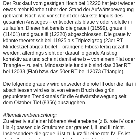
auch
Alternativ
Der Rücklauf vom gestrigen Hoch bei 12220 hat jetzt wieder
Verstösse
sind
etwas mehr Klarheit über den Stand der Aufwärtsbewegung
gegen
die
gebracht. Nach wie vor scheint der stärkste Impuls des
die
Post
gesamten Anstieges – entweder als blaue v oder violette iii
Netiquette
auch
oder
auf
zu laufen. Dieser hat bereits die graue i (11599), graue ii
ein
der
(11401) und graue iii (12220) abgeschlossen. Die graue iv
Missbrauch
Plattform
könnte theoretisch bei 11925 als Triplezigzag (23er RT
der
wallstreet-
Mindestziel abgearbeitet – orangene Fibos) fertig gezählt
Kommentarfunktion
online.de
sein.
verfügbar.
werden, allerdings sieht der darauf folgende Anstieg
Bitte
korrektiv aus und scheint damit eine b – von einem Flat oder
überprüfen
Triangle – zu sein. Mindestziele für die b sind das 38er RT
Sie
bei 12038 (Flat) bzw. das 50er RT bei 12073 (Triangle).
Ihre
Browsereinstellungen
oder
Die folgende graue v wird entweder die rote III oder die lila iii
Ihre
abschliessen wird es ist von einem Bruch des grün
Internetverbindung
gepunkteten Trendkanals für die Aufwärtsbewegung seit
und
versuchen
dem Oktober-Tief (8356) auszugehen.
Sie
es
Alternativenbetrachtung:
zu
Zu einer iv auf einer höheren Wellenebene (z.B. rote IV oder
einem
späteren
lila 4) passen die Strukturen der grauen i, ii und iii nicht.
Zeitpunkt
Insbesondere die graue ii ist zu kurz für eine rote IV. Es ist
noch