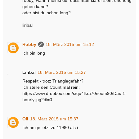
robby, wann meinst du, dass man klarer sieht und long
gehen kann?
oder bist du schon long?
liribal
Robby
18. März 2015 um 15:12
Ich bin long
Liribal
18. März 2015 um 15:27
Respekt - trotz Trianglegefahr?
Ich stelle den Count mal rein:
https://www.dropbox.com/s/qu4lkra70noom90/Dax-1-
hourly.jpg?dl=0
Oli
18. März 2015 um 15:37
Ich neige jetzt zu 11980 als i.