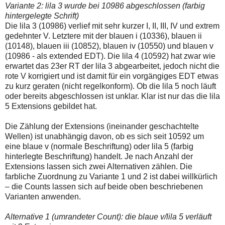
Variante 2: lila 3 wurde bei 10986 abgeschlossen (farbig
hintergelegte Schrift)
Die lila 3 (10986) verlief mit sehr kurzer I, II, III, IV und extrem
gedehnter V. Letztere mit der blauen i (10336), blauen ii
(10148), blauen iii (10852), blauen iv (10550) und blauen v
(10986 - als extended EDT). Die lila 4 (10592) hat zwar wie
erwartet das 23er RT der lila 3 abgearbeitet, jedoch nicht die
rote V korrigiert und ist damit für ein vorgängiges EDT etwas
zu kurz geraten (nicht regelkonform). Ob die lila 5 noch läuft
oder bereits abgeschlossen ist unklar. Klar ist nur das die lila
5 Extensions gebildet hat.
Die Zählung der Extensions (ineinander geschachtelte
Wellen) ist unabhängig davon, ob es sich seit 10592 um
eine blaue v (normale Beschriftung) oder lila 5 (farbig
hinterlegte Beschriftung) handelt. Je nach Anzahl der
Extensions lassen sich zwei Alternativen zählen. Die
farbliche Zuordnung zu Variante 1 und 2 ist dabei willkürlich
– die Counts lassen sich auf beide oben beschriebenen
Varianten anwenden.
Alternative 1 (umrandeter Count): die blaue v/lila 5 verläuft