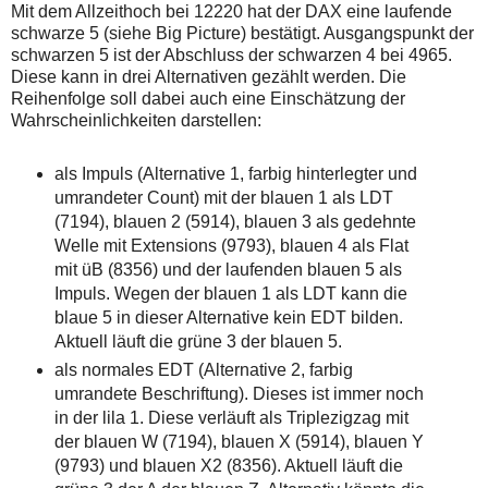
auch
Alternativ
Mit dem Allzeithoch bei 12220 hat der DAX eine laufende
Verstösse
sind
schwarze 5 (siehe Big Picture) bestätigt. Ausgangspunkt der
gegen
die
schwarzen 5 ist der Abschluss der schwarzen 4 bei 4965.
die
Post
Diese kann in drei Alternativen gezählt werden. Die
Netiquette
auch
oder
auf
Reihenfolge soll dabei auch eine Einschätzung der
ein
der
Wahrscheinlichkeiten darstellen:
Missbrauch
Plattform
der
wallstreet-
Kommentarfunktion
online.de
als Impuls (Alternative 1, farbig hinterlegter und
sein.
verfügbar.
umrandeter Count) mit der blauen 1 als LDT
Bitte
überprüfen
(7194), blauen 2 (5914), blauen 3 als gedehnte
Sie
Welle mit Extensions (9793), blauen 4 als Flat
Ihre
mit üB (8356) und der laufenden blauen 5 als
Browsereinstellungen
oder
Impuls. Wegen der blauen 1 als LDT kann die
Ihre
blaue 5 in dieser Alternative kein EDT bilden.
Internetverbindung
und
Aktuell läuft die grüne 3 der blauen 5.
versuchen
als normales EDT (Alternative 2, farbig
Sie
es
umrandete Beschriftung). Dieses ist immer noch
zu
in der lila 1. Diese verläuft als Triplezigzag mit
einem
der blauen W (7194), blauen X (5914), blauen Y
späteren
Zeitpunkt
(9793) und blauen X2 (8356). Aktuell läuft die
noch