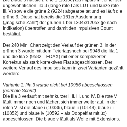
ungewöhnlichen lila 3 (lange rote I als LDT und kurze rote
III, V) sowie die grüne 2 (9224) abgearbeitet und es läuft die
grüne 3. Diese hat bereits die 161er Ausdehnung
(„magische Zahl“) der grünen 1 bei 1204x/1205x (je nach
Indikation) übertroffen und damit den impulsiven Count
bestätigt.
Der 240 Min. Chart zeigt den Verlauf der grünen 3. In der
grünen 3 wurde mit dem Feiertagshoch bei 9946 die lila 1
und die lila 2 (9582 – FDAX) mit einer komplizierten
Korrektur als stark korrektives Flat abgeschlossen. Der
weitere Verlauf des Impulses kann in zwei Varianten gezählt
werden:
Variante 1: lila 3 wurde nicht bei 10986 abgeschlossen
(normale Schrift)
Die lila 3 verläuft mit sehr kurzer I, II, III, und IV. Die rote V
läuft immer noch und fächert sich immer weiter auf. In der
roten V ist die blaue i (10336), blaue ii (10148), blaue iii
(10852) und blaue iv (10592 – als Doppelflat mit üx)
abgeschlossen. Die blaue v läuft als Welle mit Extensions.