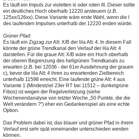
Es läuft ein Impuls zur violetten iii oder roten III. Dieser sollte
ein deutliches Hoch oberhalb 12220 ansteuern (z.B.
125xx/126xx). Diese Variante wäre erste Wahl, wenn die I
des laufenden Impulses unterhalb der 12220 enden würde.
Grüner Pfad:
Es läuft ein Zigzag zur Alt: X/B der lila Alt: 4. In diesem Fall
könnte der grüne Trendkanal den Verlauf der lila Alt: 4
darstellen. Für die graue Alt: X/B wäre ein Hoch oberhalb
der oberen Begrenzung des hellgrünen Trendkanals zu
erwarten (z.B. bei 12036 - der 61er Ausdehnung der grauen
c), bevor die lila Alt: 4 ihren zu erwartenden Zielbereich
unterhalb 11598 erreicht. Eine laufende grüne Alt: 4 aus
Variante 1 (Mindestziel 23er RT bei 11512 – dunkelgrüne
Fibos) ist wegen der Regelverletzung (siehe
Wochenendanalyse von letzter Woche „50 Punkte, die die
Welt verändern ?“) eher ein Gedankenspiel als eine echte
Option.
Das Problem dabei ist, das blauer und grüner Pfad in ihrem
Verlauf erst sehr spät voneinander unterschieden werden
können.