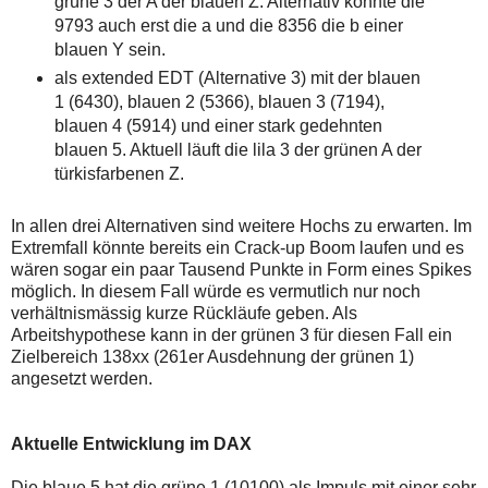
grüne 3 der A der blauen Z. Alternativ könnte die
einmal.
9793 auch erst die a und die 8356 die b einer
Sollte
das
blauen Y sein.
Problem
als extended EDT (Alternative 3) mit der blauen
weiterbestehen
bitte
1 (6430), blauen 2 (5366), blauen 3 (7194),
ich
blauen 4 (5914) und einer stark gedehnten
um
Kontaktaufnahme
blauen 5. Aktuell läuft die lila 3 der grünen A der
per
türkisfarbenen Z.
Mail
robbys-
elliottwellen@online.de.
In allen drei Alternativen sind weitere Hochs zu erwarten. Im
Bis
Extremfall könnte bereits ein Crack-up Boom laufen und es
zur
Lösung
wären sogar ein paar Tausend Punkte in Form eines Spikes
des
möglich. In diesem Fall würde es vermutlich nur noch
Problems
verhältnismässig kurze Rückläufe geben. Als
sind
Arbeitshypothese kann in der grünen 3 für diesen Fall ein
die
Post
Zielbereich 138xx (261er Ausdehnung der grünen 1)
auch
angesetzt werden.
auf
der
Plattform
wallstreet-
Aktuelle Entwicklung im DAX
online.de
verfügbar.
Die blaue 5 hat die grüne 1 (10100) als Impuls mit einer sehr