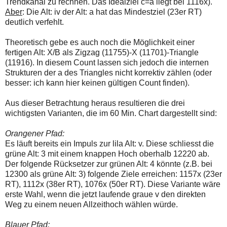
Trendkanal zu rechnen. Das Idealziel c=a liegt bei 1116x).
Aber
: Die Alt: iv der Alt: a hat das Mindestziel (23er RT)
deutlich verfehlt.
Theoretisch gebe es auch noch die Möglichkeit einer
fertigen Alt: X/B als Zigzag (11755)-X (11701)-Triangle
(11916). In diesem Count lassen sich jedoch die internen
Strukturen der a des Triangles nicht korrektiv zählen (oder
besser: ich kann hier keinen gültigen Count finden).
Aus dieser Betrachtung heraus resultieren die drei
wichtigsten Varianten, die im 60 Min. Chart dargestellt sind:
Orangener Pfad:
Es läuft bereits ein Impuls zur lila Alt: v. Diese schliesst die
grüne Alt: 3 mit einem knappen Hoch oberhalb 12220 ab.
Der folgende Rücksetzer zur grünen Alt: 4 könnte (z.B. bei
12300 als grüne Alt: 3) folgende Ziele erreichen: 1157x (23er
RT), 1112x (38er RT), 1076x (50er RT). Diese Variante wäre
erste Wahl, wenn die jetzt laufende graue v den direkten
Weg zu einem neuen Allzeithoch wählen würde.
Blauer Pfad: