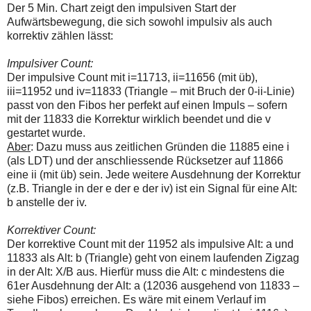
Der 5 Min. Chart zeigt den impulsiven Start der
Aufwärtsbewegung, die sich sowohl impulsiv als auch
korrektiv zählen lässt:
Impulsiver Count:
Der impulsive Count mit i=11713, ii=11656 (mit üb),
iii=11952 und iv=11833 (Triangle – mit Bruch der 0-ii-Linie)
passt von den Fibos her perfekt auf einen Impuls – sofern
mit der 11833 die Korrektur wirklich beendet und die v
gestartet wurde.
Aber
: Dazu muss aus zeitlichen Gründen die 11885 eine i
(als LDT) und der anschliessende Rücksetzer auf 11866
eine ii (mit üb) sein. Jede weitere Ausdehnung der Korrektur
(z.B. Triangle in der e der e der iv) ist ein Signal für eine Alt:
b anstelle der iv.
Korrektiver Count:
Der korrektive Count mit der 11952 als impulsive Alt: a und
11833 als Alt: b (Triangle) geht von einem laufenden Zigzag
in der Alt: X/B aus. Hierfür muss die Alt: c mindestens die
61er Ausdehnung der Alt: a (12036 ausgehend von 11833 –
siehe Fibos) erreichen. Es wäre mit einem Verlauf im