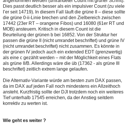
angenommen werden (umrandeter Count mit grüner Schrift).
Dies passt deutlich besser als ein impulsiver Count (zu viele
I’er seit 14719). In diesem Fall läuft die grüne II – diese sollte
die grüne 0-ii-Linie brechen und den Zielbereich zwischen
17442 (23er RT – orangene Fibos) und 16080 (61er RT und
MOB) ansteuern. Kritisch in diesem Count ist die
Beurteilung der grünen b bei 16852. Von der Struktur her
passen die grüne II (nicht umrandet beschriftet) und grüne IV
(nicht umrandet beschriftet) nicht zusammen. Es könnte in
der grünen IV jedoch auch ein extended EDT (grenzwertig)
als eine c gezählt werden – mit der Möglichkeit eines Flats
als grüne II/B. Allerdings wäre die üb (17362 - als grüne III
beschriftet) zeitlich extrem lange gelaufen.
Die Alternativ-Variante würde am besten zum DAX passen,
da im DAX auf jeden Fall noch mindestens ein Allzeithoch
ansteht. Kurzfristig sollte der DJI trotzdem noch ein weiteres
Tief unterhalb 17545 erreichen, da der Anstieg seitdem
korrektiv zu werten ist.
Wie geht es weiter ?