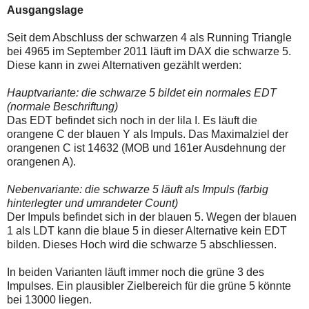
auch
Alternativ
Ausgangslage
Verstösse
sind
gegen
die
Seit dem Abschluss der schwarzen 4 als Running Triangle
die
Post
Netiquette
auch
bei 4965 im September 2011 läuft im DAX die schwarze 5.
oder
auf
Diese kann in zwei Alternativen gezählt werden:
ein
der
Missbrauch
Plattform
Hauptvariante: die schwarze 5 bildet ein normales EDT
der
wallstreet-
Kommentarfunktion
online.de
(normale Beschriftung)
sein.
verfügbar.
Das EDT befindet sich noch in der lila I. Es läuft die
Bitte
orangene C der blauen Y als Impuls. Das Maximalziel der
überprüfen
orangenen C ist 14632 (MOB und 161er Ausdehnung der
Sie
Ihre
orangenen A).
Browsereinstellungen
oder
Nebenvariante: die schwarze 5 läuft als Impuls (farbig
Ihre
hinterlegter und umrandeter Count)
Internetverbindung
und
Der Impuls befindet sich in der blauen 5. Wegen der blauen
versuchen
1 als LDT kann die blaue 5 in dieser Alternative kein EDT
Sie
bilden. Dieses Hoch wird die schwarze 5 abschliessen.
es
zu
einem
In beiden Varianten läuft immer noch die grüne 3 des
späteren
Impulses. Ein plausibler Zielbereich für die grüne 5 könnte
Zeitpunkt
bei 13000 liegen.
noch