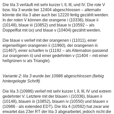
Die lila 3 verläuft mit sehr kurzer I, II, III, und IV. Die rote V
bzw. lila 3 wurde bei 12404 abgeschlossen – alternativ
könnte die lila 3 aber auch bei 12220 fertig gezählt werden.
In der roten V können die orangene i (10336), blaue ii
(10148), blaue iii (10852) und blaue iv (10592 – als
Doppelflat mit üx) und blaue v (10404) gezählt werden.
Die blaue v verlief mit der orangenen i (11011), einer
eigenwilligen orangenen ii (11960), der orangenen iii
(11467), einer scharfen iv (11192 – als Alternation passend
zur orangenen ii) und einer gedehnten v (11404 – mit einer
hellgrünen iv als Triangle).
Variante 2: lila 3 wurde bei 10986 abgeschlossen (farbig
hintergelegte Schrift)
Die lila 3 (10986) verlief mit sehr kurzer I, II, III, IV und extrem
gedehnter V. Letztere mit der blauen i (10336), blauen ii
(10148), blauen iii (10852), blauen iv (10550) und blauen v
(10986 - als extended EDT). Die lila 4 (10592) hat zwar wie
erwartet das 23er RT der lila 3 abgearbeitet, jedoch nicht die