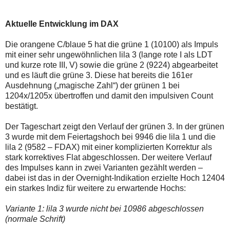
einmal.
Sollte
das
Aktuelle Entwicklung im DAX
Problem
weiterbestehen
Die orangene C/blaue 5 hat die grüne 1 (10100) als Impuls
bitte
ich
mit einer sehr ungewöhnlichen lila 3 (lange rote I als LDT
um
und kurze rote III, V) sowie die grüne 2 (9224) abgearbeitet
Kontaktaufnahme
und es läuft die grüne 3. Diese hat bereits die 161er
per
Ausdehnung („magische Zahl“) der grünen 1 bei
Mail
robbys-
1204x/1205x übertroffen und damit den impulsiven Count
elliottwellen@online.de.
bestätigt.
Bis
zur
Der Tageschart zeigt den Verlauf der grünen 3. In der grünen
Lösung
des
3 wurde mit dem Feiertagshoch bei 9946 die lila 1 und die
Problems
lila 2 (9582 – FDAX) mit einer komplizierten Korrektur als
sind
stark korrektives Flat abgeschlossen. Der weitere Verlauf
die
des Impulses kann in zwei Varianten gezählt werden –
Post
auch
dabei ist das in der Overnight-Indikation erzielte Hoch 12404
auf
ein starkes Indiz für weitere zu erwartende Hochs:
der
Plattform
Variante 1: lila 3 wurde nicht bei 10986 abgeschlossen
wallstreet-
online.de
(normale Schrift)
verfügbar.