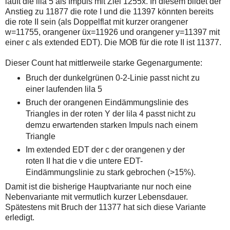
läuft die lila 5 als Impuls mit Ziel 1255x. In diesem bildet der
Anstieg zu 11877 die rote I und die 11397 könnten bereits
die rote II sein (als Doppelflat mit kurzer orangener
w=11755, orangener üx=11926 und orangener y=11397 mit
einer c als extended EDT). Die MOB für die rote II ist 11377.
Dieser Count hat mittlerweile starke Gegenargumente:
Bruch der dunkelgrünen 0-2-Linie passt nicht zu
einer laufenden lila 5
Bruch der orangenen Eindämmungslinie des
Triangles in der roten Y der lila 4 passt nicht zu
demzu erwartenden starken Impuls nach einem
Triangle
Im extended EDT der c der orangenen y der
roten II hat die v die untere EDT-
Eindämmungslinie zu stark gebrochen (>15%).
Damit ist die bisherige Hauptvariante nur noch eine
Nebenvariante mit vermutlich kurzer Lebensdauer.
Spätestens mit Bruch der 11377 hat sich diese Variante
erledigt.