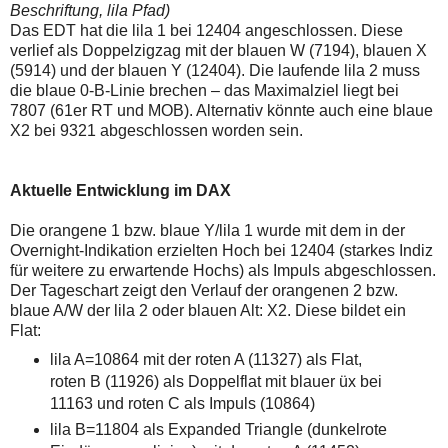
einmal.
Beschriftung, lila Pfad)
Sollte
Das EDT hat die lila 1 bei 12404 angeschlossen. Diese
das
verlief als Doppelzigzag mit der blauen W (7194), blauen X
Problem
(5914) und der blauen Y (12404). Die laufende lila 2 muss
weiterbestehen
bitte
die blaue 0-B-Linie brechen – das Maximalziel liegt bei
ich
7807 (61er RT und MOB). Alternativ könnte auch eine blaue
um
X2 bei 9321 abgeschlossen worden sein.
Kontaktaufnahme
per
Mail
robbys-
Aktuelle Entwicklung im DAX
elliottwellen@online.de.
Bis
Die orangene 1 bzw. blaue Y/lila 1 wurde mit dem in der
zur
Lösung
Overnight-Indikation erzielten Hoch bei 12404 (starkes Indiz
des
für weitere zu erwartende Hochs) als Impuls abgeschlossen.
Problems
Der Tageschart zeigt den Verlauf der orangenen 2 bzw.
sind
blaue A/W der lila 2 oder blauen Alt: X2. Diese bildet ein
die
Post
Flat:
auch
lila A=10864 mit der roten A (11327) als Flat,
auf
der
roten B (11926) als Doppelflat mit blauer üx bei
Plattform
11163 und roten C als Impuls (10864)
wallstreet-
online.de
lila B=11804 als Expanded Triangle (dunkelrote
verfügbar.