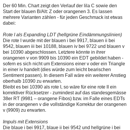
Der 60 Min. Chart zeigt den Verlauf der lila C sowie den
Start der blauen B/Alt: Z oder orangenen 3. Es lassen
mehrere Varianten zählen - für jeden Geschmack ist etwas
dabei:
Rote I als Expanding LDT (hellgrüne Eindämmungslinien)
Die rote I wurde mit der blauen i bei 9917, blauen ii bei
9542, blauen iii bei 10188, blauen iv bei 9722 und blauen v
bei 10390 abgeschlossen. Letztere könnte in ihrer
orangenen v von 9909 bis 10390 ein EDT gebildet haben -
sofern es sich nicht um Extensions einer v oder ein Triangle
in einer iv handelt (dies würde zum leicht bearischen
Sentiment passen). In diesem Fall wäre ein weiterer Anstieg
oberhalb 10390 zu erwarten.
Bleibt es bei 10390 als rote I, so wäre für eine rote II ein
korrektiver Rücksetzer - zumindest auf das standesgemässe
38er RT (9981 – orangene Fibos) bzw. im Falle eines EDTs
in der orangenen v die vollständige Korrektur der orangenen
v (9909) zu erwarten.
Impuls mit Extensions
Die blaue i bei 9917, blaue ii bei 9542 und hellgrüne i bei