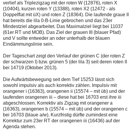
verlief als Triplezigzag mit der roten W (12876), roten X
(10404), kurzen roten Y (13388), roten X2 (12472 - als
Doppelflat mit üX) und roten Z (18364). Die laufende graue II
hat bereits die lila 0-B-Linie gebrochen und das 23er
Mindestziel abgearbeitet. Das Maximalziel liegt bei 11037
(61er RT und MOB). Das Ziel der grauen III (blauer Pfad)
und V sollte entweder an oder unterhalb der blauen
Eindämmungslinie sein.
Der Tageschart zeigt den Verlauf der grünen C (der roten Z
der schwarzen I) bzw. grünen 5 (der lila 3) seit deren roten II
bei 14719 (Oktober 2013).
Die Aufwärtsbewegung seit dem Tief 15253 lässt sich
sowohl impulsiv als auch korrektiv zählen. Impulsiv mit
orangener i (16363), orangenen ii (15574 – mit üb) und der
laufenden orangenen iii – diese hat bei 16703 erst ihre iii
abgeschlossen. Korrektiv als Zigzag mit orangener a
(16363), orangenen b (15574 – mit üb) und der orangenen c
bei 16703 (blaue a/w). Kurzfristig dürfte zumindest eine
Korrektur zum 23er RT der orangenen iii (16436) auf der
Agenda stehen.