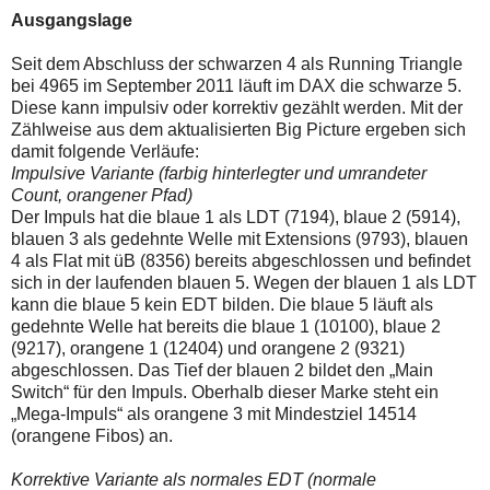
auch
Alternativ
Ausgangslage
Verstösse
sind
gegen
die
die
Post
Seit dem Abschluss der schwarzen 4 als Running Triangle
Netiquette
auch
bei 4965 im September 2011 läuft im DAX die schwarze 5.
oder
auf
Diese kann impulsiv oder korrektiv gezählt werden. Mit der
ein
der
Zählweise aus dem aktualisierten Big Picture ergeben sich
Missbrauch
Plattform
der
wallstreet-
damit folgende Verläufe:
Kommentarfunktion
online.de
Impulsive Variante (farbig hinterlegter und umrandeter
sein.
verfügbar.
Count, orangener Pfad)
Bitte
Der Impuls hat die blaue 1 als LDT (7194), blaue 2 (5914),
überprüfen
Sie
blauen 3 als gedehnte Welle mit Extensions (9793), blauen
Ihre
4 als Flat mit üB (8356) bereits abgeschlossen und befindet
Browsereinstellungen
sich in der laufenden blauen 5. Wegen der blauen 1 als LDT
oder
kann die blaue 5 kein EDT bilden. Die blaue 5 läuft als
Ihre
Internetverbindung
gedehnte Welle hat bereits die blaue 1 (10100), blaue 2
und
(9217), orangene 1 (12404) und orangene 2 (9321)
versuchen
abgeschlossen. Das Tief der blauen 2 bildet den „Main
Sie
Switch“ für den Impuls. Oberhalb dieser Marke steht ein
es
zu
„Mega-Impuls“ als orangene 3 mit Mindestziel 14514
einem
(orangene Fibos) an.
späteren
Zeitpunkt
Korrektive Variante als normales EDT (normale
noch