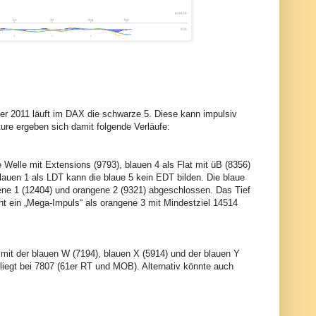
er 2011 läuft im DAX die schwarze 5. Diese kann impulsiv
ture ergeben sich damit folgende Verläufe:
e Welle mit Extensions (9793), blauen 4 als Flat mit üB (8356)
lauen 1 als LDT kann die blaue 5 kein EDT bilden. Die blaue
ngene 1 (12404) und orangene 2 (9321) abgeschlossen. Das Tief
eht ein „Mega-Impuls“ als orangene 3 mit Mindestziel 14514
 mit der blauen W (7194), blauen X (5914) und der blauen Y
 liegt bei 7807 (61er RT und MOB). Alternativ könnte auch