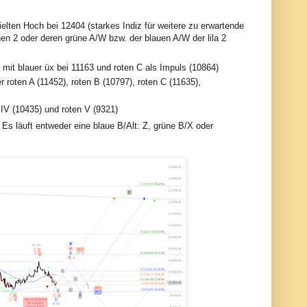
ielten Hoch bei 12404 (starkes Indiz für weitere zu erwartende
en 2 oder deren grüne A/W bzw. der blauen A/W der lila 2
at mit blauer üx bei 11163 und roten C als Impuls (10864)
 roten A (11452), roten B (10797), roten C (11635),
en IV (10435) und roten V (9321)
Es läuft entweder eine blaue B/Alt: Z, grüne B/X oder