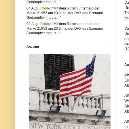
Gedämpfter Impuls…”
Va
e
l
a
t
Di
04.Aug.,
Robby
: “Mit dem Rutsch unterhalb der
l
e
Tr
Marke 21953 am 23.3. hat der DAX das Szenario
s
r
Gedämpfter Impuls…”
be
a
n
u
a
03.Aug.,
Robby
: “Mit dem Rutsch unterhalb der
c
t
Va
Marke 21953 am 23.3. hat der DAX das Szenario
h
i
Gedämpfter Impuls…”
Di
V
v
ab
e
s
r
i
c=
Anzeige
s
n
(1
t
d
ö
d
s
i
s
e
Au
e
P
g
o
Al
e
s
g
t
Es
e
a
Al
n
u
d
c
i
h
Al
e
a
We
N
u
Si
e
f
Al
t
d
i
e
q
r
Al
u
P
In
e
l