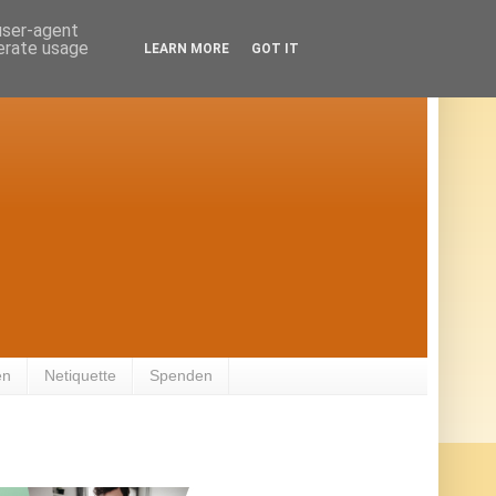
 user-agent
nerate usage
LEARN MORE
GOT IT
en
Netiquette
Spenden