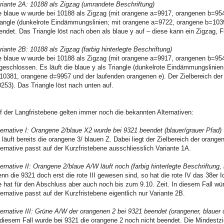
riante 2A: 10188 als Zigzag (umrandete Beschriftung)
e blaue w wurde bei 10188 als Zigzag (mit orangene a=9917, orangenen b=954
iangle (dunkelrote Eindämmungslinien; mit orangene a=9722, orangene b=10
endet. Das Triangle löst nach oben als blaue y auf – diese kann ein Zigzag, Fl
riante 2B: 10188 als Zigzag (farbig hinterlegte Beschriftung)
e blaue w wurde bei 10188 als Zigzag (mit orangene a=9917, orangenen b=95
geschlossen. Es läuft die blaue y als Triangle (dunkelrote Eindämmungslini
10381, orangene d=9957 und der laufenden orangenen e). Der Zielbereich der
0253). Das Triangle löst nach unten auf.
f der Langfristebene gelten immer noch die bekannten Alternativen:
ternative I: Orangene 2/blaue X2 wurde bei 9321 beendet (blauer/grauer Pfad)
 läuft bereits die orangene 3/ blauen Z. Dabei liegt der Zielbereich der orang
ternative passt auf der Kurzfristebene ausschliesslich Variante 1A.
ternative II: Orangene 2/blaue A/W läuft noch (farbig hinterlegte Beschriftung, l
nn die 9321 doch erst die rote III gewesen sind, so hat die rote IV das 38er Id
e hat für den Abschluss aber auch noch bis zum 9.10. Zeit. In diesem Fall wü
ternative passt auf der Kurzfristebene eigentlich nur Variante 2B.
ternative III: Grüne A/W der orangenen 2 bei 9321 beendet (orangener, blauer 
 diesem Fall wurde bei 9321 die orangene 2 noch nicht beendet. Die Mindestzi