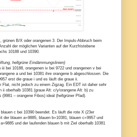
: Z, grünen B/X oder orangenen 3. Der Impuls-Abbruch beim
nzahl der möglichen Varianten auf der Kurzfristebene
 Hochs 10188 und 10390.
iftung, hellgrüne Eindämmungslinien)
n iii bei 10188, orangenen iv bei 9722 und orangenen v bei
e orangene a und bei 10381 ihre orangene b abgeschlossen. Die
7 erst die graue i und es läuft die graue ii.
m Flat, nicht jedoch zu einem Zigzag. Ein EDT ist daher sehr
 ii oberhalb 10381 (graue Alt: c/y/orangene Alt: b) zu
 (9981 – orangene Fibos) ideal (hellgrüner Pfad).
blauen c bei 10390 beendet. Es läuft die rote X (23er
 mit der blauen a=9885, blauen b=10381, blauen c=9957 und
n a=9885 und der laufenden blauen b mit Ziel oberhalb 10381