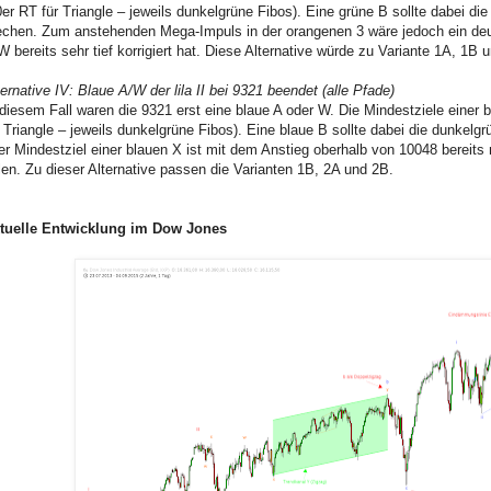
0er RT für Triangle – jeweils dunkelgrüne Fibos). Eine grüne B sollte dabei die
echen. Zum anstehenden Mega-Impuls in der orangenen 3 wäre jedoch ein deu
W bereits sehr tief korrigiert hat. Diese Alternative würde zu Variante 1A, 1B
ternative IV: Blaue A/W der lila II bei 9321 beendet (alle Pfade)
 diesem Fall waren die 9321 erst eine blaue A oder W. Die Mindestziele einer 
r Triangle – jeweils dunkelgrüne Fibos). Eine blaue B sollte dabei die dunkelgr
er Mindestziel einer blauen X ist mit dem Anstieg oberhalb von 10048 bereits m
llen. Zu dieser Alternative passen die Varianten 1B, 2A und 2B.
tuelle Entwicklung im Dow Jones