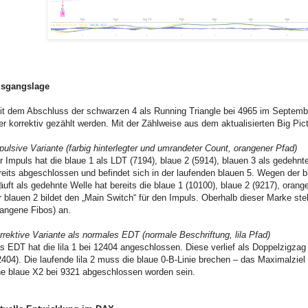
sgangslage
it dem Abschluss der schwarzen 4 als Running Triangle bei 4965 im Septemb
er korrektiv gezählt werden. Mit der Zählweise aus dem aktualisierten Big Pic
pulsive Variante (farbig hinterlegter und umrandeter Count, orangener Pfad)
r Impuls hat die blaue 1 als LDT (7194), blaue 2 (5914), blauen 3 als gedehnt
reits abgeschlossen und befindet sich in der laufenden blauen 5. Wegen der b
läuft als gedehnte Welle hat bereits die blaue 1 (10100), blaue 2 (9217), ora
r blauen 2 bildet den „Main Switch“ für den Impuls. Oberhalb dieser Marke st
rangene Fibos) an.
rrektive Variante als normales EDT (normale Beschriftung, lila Pfad)
s EDT hat die lila 1 bei 12404 angeschlossen. Diese verlief als Doppelzigzag
2404). Die laufende lila 2 muss die blaue 0-B-Linie brechen – das Maximalziel
ne blaue X2 bei 9321 abgeschlossen worden sein.