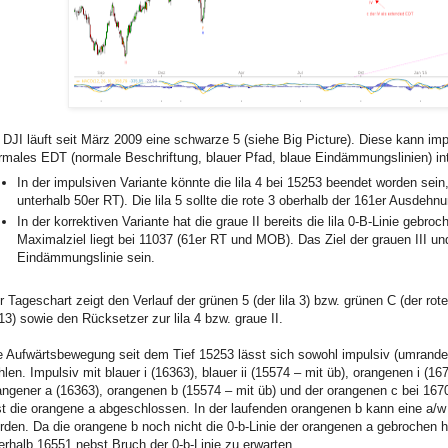
 DJI läuft seit März 2009 eine schwarze 5 (siehe Big Picture). Diese kann impu
rmales EDT (normale Beschriftung, blauer Pfad, blaue Eindämmungslinien) int
In der impulsiven Variante könnte die lila 4 bei 15253 beendet worden sein, 
unterhalb 50er RT). Die lila 5 sollte die rote 3 oberhalb der 161er Ausdeh
In der korrektiven Variante hat die graue II bereits die lila 0-B-Linie gebr
Maximalziel liegt bei 11037 (61er RT und MOB). Das Ziel der grauen III un
Eindämmungslinie sein.
r Tageschart zeigt den Verlauf der grünen 5 (der lila 3) bzw. grünen C (der rot
13) sowie den Rücksetzer zur lila 4 bzw. graue II.
e Aufwärtsbewegung seit dem Tief 15253 lässt sich sowohl impulsiv (umrandet
hlen. Impulsiv mit blauer i (16363), blauer ii (15574 – mit üb), orangenen i (1
angener a (16363), orangenen b (15574 – mit üb) und der orangenen c bei 16703
st die orangene a abgeschlossen. In der laufenden orangenen b kann eine a/w 
rden. Da die orangene b noch nicht die 0-b-Linie der orangenen a gebrochen ha
erhalb 16551 nebst Bruch der 0-b-Linie zu erwarten.