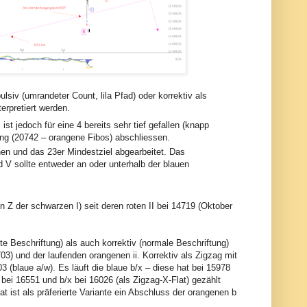
lsiv (umrandeter Count, lila Pfad) oder korrektiv als
erpretiert werden.
ist jedoch für eine 4 bereits sehr tief gefallen (knapp
nung (20742 – orangene Fibos) abschliessen.
ochen und das 23er Mindestziel abgearbeitet. Das
d V sollte entweder an oder unterhalb der blauen
en Z der schwarzen I) seit deren roten II bei 14719 (Oktober
e Beschriftung) als auch korrektiv (normale Beschriftung)
6703) und der laufenden orangenen ii. Korrektiv als Zigzag mit
 (blaue a/w). Es läuft die blaue b/x – diese hat bei 15978
bei 16551 und b/x bei 16026 (als Zigzag-X-Flat) gezählt
t ist als präferierte Variante ein Abschluss der orangenen b