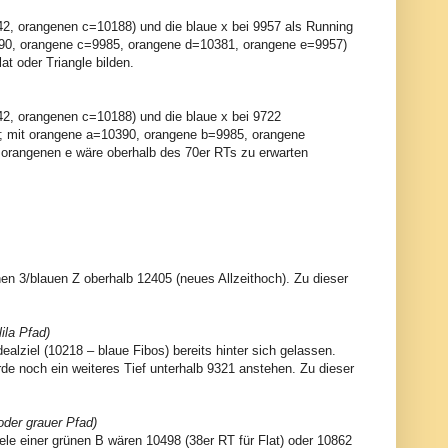
2, orangenen c=10188) und die blaue x bei 9957 als Running
390, orangene c=9985, orangene d=10381, orangene e=9957)
at oder Triangle bilden.
42, orangenen c=10188) und die blaue x bei 9722
en; mit orangene a=10390, orangene b=9985, orangene
 orangenen e wäre oberhalb des 70er RTs zu erwarten
enen 3/blauen Z oberhalb 12405 (neues Allzeithoch). Zu dieser
ila Pfad)
ealziel (10218 – blaue Fibos) bereits hinter sich gelassen.
rde noch ein weiteres Tief unterhalb 9321 anstehen. Zu dieser
oder grauer Pfad)
ele einer grünen B wären 10498 (38er RT für Flat) oder 10862