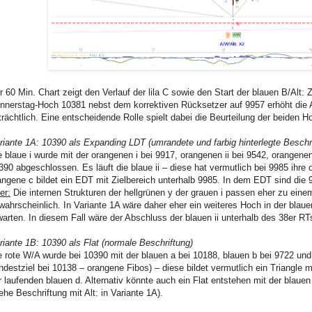
r 60 Min. Chart zeigt den Verlauf der lila C sowie den Start der blauen B/Alt
nnerstag-Hoch 10381 nebst dem korrektiven Rücksetzer auf 9957 erhöht die A
trächtlich. Eine entscheidende Rolle spielt dabei die Beurteilung der beiden
riante 1A: 10390 als Expanding LDT (umrandete und farbig hinterlegte Beschr
e blaue i wurde mit der orangenen i bei 9917, orangenen ii bei 9542, orangene
390 abgeschlossen. Es läuft die blaue ii – diese hat vermutlich bei 9985 ihr
angene c bildet ein EDT mit Zielbereich unterhalb 9985. In dem EDT sind die 995
er:
Die internen Strukturen der hellgrünen y der grauen i passen eher zu eine
wahrscheinlich. In Variante 1A wäre daher eher ein weiteres Hoch in der blauen
warten. In diesem Fall wäre der Abschluss der blauen ii unterhalb des 38er RTs
riante 1B: 10390 als Flat (normale Beschriftung)
e rote W/A wurde bei 10390 mit der blauen a bei 10188, blauen b bei 9722 und 
ndestziel bei 10138 – orangene Fibos) – diese bildet vermutlich ein Triangle
r laufenden blauen d. Alternativ könnte auch ein Flat entstehen mit der blaue
iehe Beschriftung mit Alt: in Variante 1A).