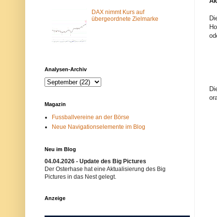
Ak
m
N
-
e
DAX nimmt Kurs auf
Di
F
t
übergeordnete Zielmarke
i
z
Ho
l
w
od
t
e
e
r
r
k
b
i
l
s
Analysen-Archiv
o
t
c
n
k
i
Di
i
c
or
e
h
Magazin
r
t
t
e
Fussballvereine an der Börse
.
r
Neue Navigationselemente im Blog
E
w
i
ü
n
n
m
s
Neu im Blog
ö
c
g
h
04.04.2026 - Update des Big Pictures
l
t
Der Osterhase hat eine Aktualisierung des Big
i
.
Pictures in das Nest gelegt.
c
B
h
i
e
t
Anzeige
r
t
G
e
r
v