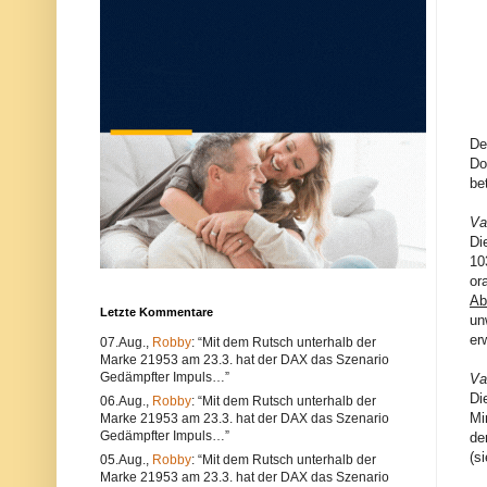
u
e
n
r
d
w
k
e
ö
n
n
d
n
e
e
n
n
S
De
s
i
o
e
Do
w
e
be
o
i
h
n
Va
l
e
t
n
Di
e
a
10
c
n
or
h
d
n
e
Ab
Letzte Kommentare
i
r
un
s
e
er
07.Aug.,
Robby
: “Mit dem Rutsch unterhalb der
c
n
Marke 21953 am 23.3. hat der DAX das Szenario
h
B
e
r
Gedämpfter Impuls…”
Va
P
o
Di
06.Aug.,
Robby
: “Mit dem Rutsch unterhalb der
r
w
Mi
Marke 21953 am 23.3. hat der DAX das Szenario
o
s
Gedämpfter Impuls…”
b
e
de
l
r
(s
05.Aug.,
Robby
: “Mit dem Rutsch unterhalb der
e
.
Marke 21953 am 23.3. hat der DAX das Szenario
m
A