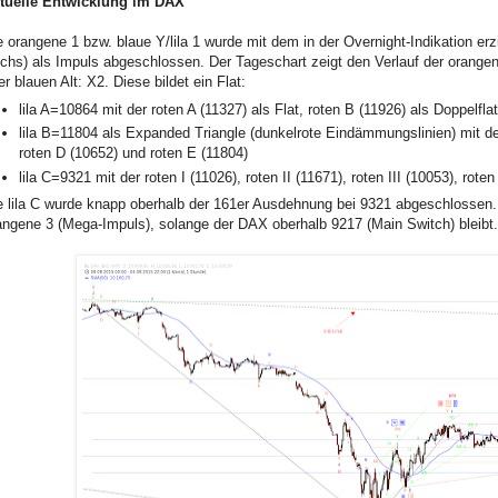
tuelle Entwicklung im DAX
e orangene 1 bzw. blaue Y/lila 1 wurde mit dem in der Overnight-Indikation erz
chs) als Impuls abgeschlossen. Der Tageschart zeigt den Verlauf der orangen
er blauen Alt: X2. Diese bildet ein Flat:
lila A=10864 mit der roten A (11327) als Flat, roten B (11926) als Doppelfl
lila B=11804 als Expanded Triangle (dunkelrote Eindämmungslinien) mit der
roten D (10652) und roten E (11804)
lila C=9321 mit der roten I (11026), roten II (11671), roten III (10053), rot
e lila C wurde knapp oberhalb der 161er Ausdehnung bei 9321 abgeschlossen. 
angene 3 (Mega-Impuls), solange der DAX oberhalb 9217 (Main Switch) bleibt.