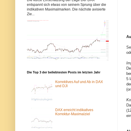
b
b
entspannt sich etwas von seinem Sprung über die
b
b
indikativen Maximalmarken. Die nächste avisierte
y
y
Zie...
s
s
-
-
e
e
l
l
l
l
i
i
Au
o
o
t
t
Se
t
t
w
w
od
e
e
l
l
Im
l
l
De
e
e
n
n
Die Top 3 der beliebtesten Posts im letzten Jahr
be
.
.
5 
d
d
Korrektives Auf und Ab in DAX
de
e
e
und DJI
w
ü
(o
u
b
r
e
Ko
d
r
Da
e
d
v
a
DAX erreicht indikatives
(1
o
s
Korrektur-Maximalziel
ei
m
T
S
o
p
r
a
-