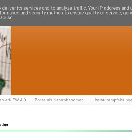
deliver its services and to analyze traffic. Your IP address and
formance and security metrics to ensure quality of service, ge
 abuse.
elwerk EW 4.0
Börse als Naturphänomen
Literaturempfehlung
zeige