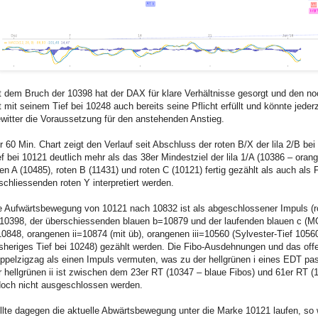
t dem Bruch der 10398 hat der DAX für klare Verhältnisse gesorgt und den n
t mit seinem Tief bei 10248 auch bereits seine Pflicht erfüllt und könnte jede
witter die Voraussetzung für den anstehenden Anstieg.
r 60 Min. Chart zeigt den Verlauf seit Abschluss der roten B/X der lila 2/B bei 1
ef bei 10121 deutlich mehr als das 38er Mindestziel der lila 1/A (10386 – oran
ten A (10485), roten B (11431) und roten C (10121) fertig gezählt als auch als 
schliessenden roten Y interpretiert werden.
e Aufwärtsbewegung von 10121 nach 10832 ist als abgeschlossener Impuls (rote 
10398, der überschiessenden blauen b=10879 und der laufenden blauen c (MO
10848, orangenen ii=10874 (mit üb), orangenen iii=10560 (Sylvester-Tief 1056
isheriges Tief bei 10248) gezählt werden. Die Fibo-Ausdehnungen und das offen
ppelzigzag als einen Impuls vermuten, was zu der hellgrünen i eines EDT pas
r hellgrünen ii ist zwischen dem 23er RT (10347 – blaue Fibos) und 61er RT 
doch nicht ausgeschlossen werden.
llte dagegen die aktuelle Abwärtsbewegung unter die Marke 10121 laufen, so w