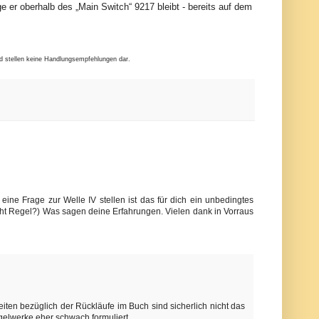
nge er oberhalb des „Main Switch“ 9217 bleibt - bereits auf dem
nd stellen keine Handlungsempfehlungen dar.
ne Frage zur Welle IV stellen ist das für dich ein unbedingtes
nicht Regel?) Was sagen deine Erfahrungen. Vielen dank in Vorraus
ten bezüglich der Rückläufe im Buch sind sicherlich nicht das
gelwerke eher schwach formuliert.