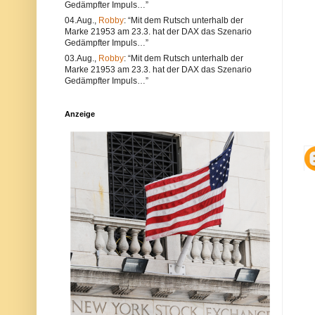
Gedämpfter Impuls…”
e
l
a
t
04.Aug.,
Robby
: “Mit dem Rutsch unterhalb der
l
e
Marke 21953 am 23.3. hat der DAX das Szenario
s
r
Gedämpfter Impuls…”
a
n
u
a
03.Aug.,
Robby
: “Mit dem Rutsch unterhalb der
c
t
Marke 21953 am 23.3. hat der DAX das Szenario
h
i
Gedämpfter Impuls…”
V
v
e
s
r
i
Anzeige
s
n
t
d
ö
d
s
i
s
e
e
P
g
o
e
s
g
t
e
a
n
u
d
c
i
h
e
a
N
u
e
f
t
d
i
e
q
r
u
P
e
l