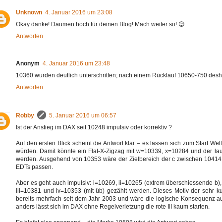
Unknown
4. Januar 2016 um 23:08
Okay danke! Daumen hoch für deinen Blog! Mach weiter so! 😊
Antworten
Anonym
4. Januar 2016 um 23:48
10360 wurden deutlich unterschritten; nach einem Rücklauf 10650-750 desh
Antworten
Robby
5. Januar 2016 um 06:57
Ist der Anstieg im DAX seit 10248 impulsiv oder korrektiv ?
Auf den ersten Blick scheint die Antwort klar – es lassen sich zum Start 
würden. Damit könnte ein Flat-X-Zigzag mit w=10339, x=10284 und der lau
werden. Ausgehend von 10353 wäre der Zielbereich der c zwischen 10414 u
EDTs passen.
Aber es geht auch impulsiv: i=10269, ii=10265 (extrem überschiessende b), 
iii=10381 und iv=10353 (mit üb) gezählt werden. Dieses Motiv der sehr kur
bereits mehrfach seit dem Jahr 2003 und wäre die logische Konsequenz au
anders lässt sich im DAX ohne Regelverletzung die rote III kaum starten.