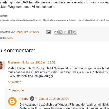
iterhin gilt: der DAX hat alle Ziele auf der Unterseite erledigt. Er kann - sola
rekten Weg zum neuen Allzeithoch sein.
claimer:
gelten die aufgeführten Nutzungshinweise. Die Analysen werden im Rahmen einer Hobbytätigkeit erstellt u
ingestellt von
Robby
um
22:47:00
abels:
DAX
6 Kommentare:
P. Werner
4. Januar 2016 um 22:52
Vielen Lieben Dank Robby bleibt Spannend. Ich würde dir gerne nochmal ei
muss das sie die 23,6% erreicht ? (Im Buch steht das ja nur als Richtlinie 
EW Austausch, find ich großartig ;)
Antworten
Antworten
Robby
4. Januar 2016 um 23:04
Die Aussagen bezüglich der Mindest-RTs und der Wahrscheinlichkei
Gelbe vom Ei. In dieser Beziehung sind aber alle mir bekannten Re