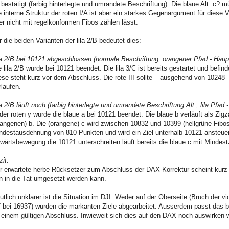
 bestätigt (farbig hinterlegte und umrandete Beschriftung). Die blaue Alt: c?
e interne Struktur der roten I/A ist aber ein starkes Gegenargument für diese
er nicht mit regelkonformen Fibos zählen lässt.
r die beiden Varianten der lila 2/B bedeutet dies:
la 2/B bei 10121 abgeschlossen (normale Beschriftung, orangener Pfad - Haup
e lila 2/B wurde bei 10121 beendet. Die lila 3/C ist bereits gestartet und befin
ese steht kurz vor dem Abschluss. Die rote III sollte – ausgehend von 10248 
rlaufen.
la 2/B läuft noch (farbig hinterlegte und umrandete Beschriftung Alt:, lila Pfad
 der roten y wurde die blaue a bei 10121 beendet. Die blaue b verläuft als Zi
rangenen) b. Die (orangene) c wird zwischen 10832 und 10399 (hellgrüne Fibos)
ndestausdehnung von 810 Punkten und wird ein Ziel unterhalb 10121 ansteuern u
wärtsbewegung die 10121 unterschreiten läuft bereits die blaue c mit Mindestz
zit:
r erwartete herbe Rücksetzer zum Abschluss der DAX-Korrektur scheint kurz
n in die Tat umgesetzt werden kann.
utlich unklarer ist die Situation im DJI. Weder auf der Oberseite (Bruch der vi
 bei 16937) wurden die markanten Ziele abgearbeitet. Ausserdem passt das bish
 einem gültigen Abschluss. Inwieweit sich dies auf den DAX noch auswirken 