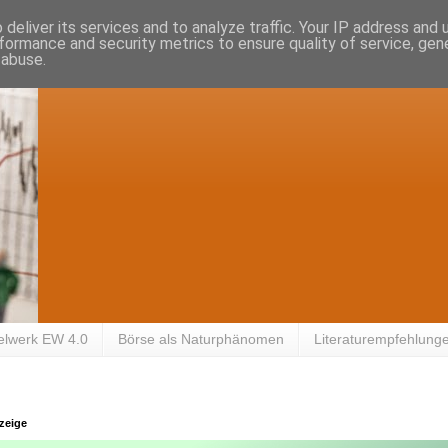
deliver its services and to analyze traffic. Your IP address and
formance and security metrics to ensure quality of service, ge
 abuse.
elwerk EW 4.0
Börse als Naturphänomen
Literaturempfehlung
zeige