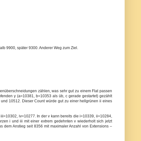
alb 9900, später 9300. Anderer Weg zum Ziel.
Wellenüberschneidungen zählen, was sehr gut zu einem Flat passen
fenden y (a=10381, b=10353 als üb, c gerade gestartet) gezählt
nd 10512. Dieser Count würde gut zu einer hellgrünen ii eines
iii=10302, iv=10277. In der v kann bereits die i=10339, ii=10284,
zen i und iii mit einer extrem gedehnten v wiederholt sich jetzt
s dem Anstieg seit 8356 mit maximaler Anzahl von Extensions –