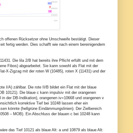
och offenen Rücksetzer ohne Umschweife bestätigt. Dieser
rzeit fertig werden. Dies schafft wie nach einem bereinigendem
1431. Die lila 2/B hat bereits ihre Pflicht erfüllt und mit dem
gene Fibos) abgearbeitet. Sie kann sowohl als Flat mit der
Flat-X-Zigzag mit der roten W (10485), roten X (11431) und der
I/A) zählbar. Die rote II/B bildet ein Flat mit der blaue
B 10121). Die blaue c kann impulsiv mit der orangenen
0 in der DB-Indikation), orangenen iv=10668 und orangenen v
sichtlich korrektive Tief bei 10248 lassen eher ein
sen könnte (hellgrüne Eindämmungslinien). Der Zielbereich
(10508 – MOB). Ein Abschluss der blauen c bei 10248 kann
äre das Tief 10121 als blaue Alt: a und 10879 als blaue Alt: