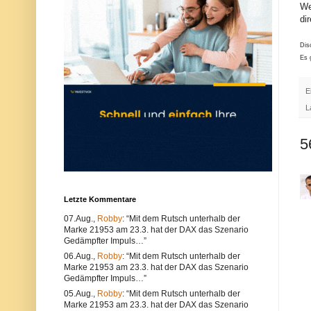
We
u
e
n
r
di
d
w
k
e
ö
n
Dis
n
d
Es 
n
e
e
n
n
S
E
s
i
o
e
L
w
e
o
i
h
n
5
l
e
t
n
e
a
c
n
h
d
n
e
Letzte Kommentare
i
r
s
e
07.Aug.,
Robby
: “Mit dem Rutsch unterhalb der
c
n
Marke 21953 am 23.3. hat der DAX das Szenario
h
B
e
r
Gedämpfter Impuls…”
P
o
06.Aug.,
Robby
: “Mit dem Rutsch unterhalb der
r
w
Marke 21953 am 23.3. hat der DAX das Szenario
o
s
Gedämpfter Impuls…”
b
e
l
r
05.Aug.,
Robby
: “Mit dem Rutsch unterhalb der
e
.
Marke 21953 am 23.3. hat der DAX das Szenario
m
A