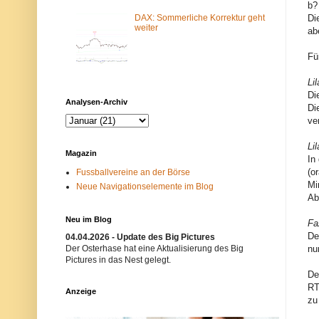
b?
m
N
-
e
DAX: Sommerliche Korrektur geht
Di
F
t
weiter
ab
i
z
l
w
Fü
t
e
e
r
r
k
Li
b
i
Di
l
s
Analysen-Archiv
o
t
Di
c
n
ve
k
i
i
c
Li
e
h
Magazin
r
t
In
t
e
(o
Fussballvereine an der Börse
.
r
Mi
Neue Navigationselemente im Blog
E
w
i
ü
Ab
n
n
m
s
Neu im Blog
Fa
ö
c
De
g
h
04.04.2026 - Update des Big Pictures
l
t
Der Osterhase hat eine Aktualisierung des Big
nu
i
.
Pictures in das Nest gelegt.
c
B
De
h
i
e
t
RT
Anzeige
r
t
zu
G
e
r
v