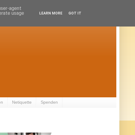
 user-agent
nerate usage
LEARN MORE
GOT IT
en
Netiquette
Spenden