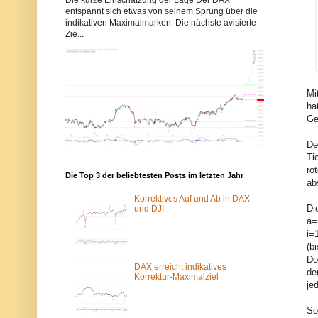
b
b
entspannt sich etwas von seinem Sprung über die
b
b
indikativen Maximalmarken. Die nächste avisierte
y
y
Zie...
s
s
-
-
e
e
l
l
l
l
i
i
Mi
o
o
ha
t
t
t
t
Ge
w
w
e
e
De
l
l
l
l
Ti
e
e
ro
n
n
Die Top 3 der beliebtesten Posts im letzten Jahr
ab
.
.
d
d
Korrektives Auf und Ab in DAX
e
e
Di
und DJI
w
ü
a=
u
b
i=
r
e
d
r
(b
e
d
Do
v
a
DAX erreicht indikatives
de
o
s
Korrektur-Maximalziel
je
m
T
S
o
p
r
So
a
-