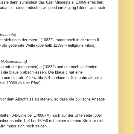
 müsste dann zumindest das 61er Mindestziel 10069 erreichen.
 Variante – diese müsste zwingend ein Zigzag bilden, was sich
tvariante)
det sich nach der roten I (10832) immer noch in der roten II.
– als gedehnte Welle (oberhalb 11399 – hellgrüne Fibos)
 - Nebenvariante)
gzag mit der (orangenen) a (10832) und der noch laufenden
 die blaue b abschliessen. Die blaue c hat eine
nd die rote Y bzw. lila 2/B markieren. Sollte die aktuelle
iel 10069 (blauer Pfad)
 vor dem Abschluss zu stehen, so dass die bullische Ansage
oletten 0-b-Linie bei 17890+X) noch auf der Unterseite (38er
er erzielte Tief bei 16956 mit seiner internen Struktur nicht
wird muss sich noch zeigen.