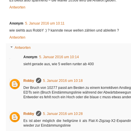
Es bleibt also spannend – die Marke 10508 wird die Antwort geben.
Antworten
Anonym
5. Januar 2016 um 10:11
wie siehts aus RobbY :) ? kannste neue wellen zählen und ableiten ?
Antworten
Antworten
Anonym
5. Januar 2016 um 10:14
sieht gerade aus, wie 5 wellen runter ab 400
Robby
5. Januar 2016 um 10:18
Der Bruch von 10277 passt am Besten zu einem korrektiven Anstieg -
EDTs sein (Bruch Eindämmungslinie während der Abwärtsbewegun
Entweder es fehlt noch ein Hoch oder die blaue c muss etwas ande
Robby
5. Januar 2016 um 10:28
Es ist aber möglich die hellgrüne ii als Flat-X-Zigzag-X2-Expand
wieder zur Eindämmungslinie