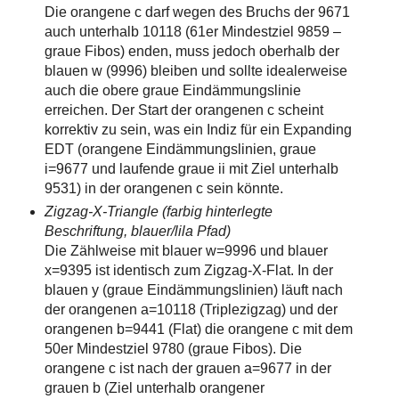
Die orangene c darf wegen des Bruchs der 9671
auch unterhalb 10118 (61er Mindestziel 9859 –
graue Fibos) enden, muss jedoch oberhalb der
blauen w (9996) bleiben und sollte idealerweise
auch die obere graue Eindämmungslinie
erreichen. Der Start der orangenen c scheint
korrektiv zu sein, was ein Indiz für ein Expanding
EDT (orangene Eindämmungslinien, graue
i=9677 und laufende graue ii mit Ziel unterhalb
9531) in der orangenen c sein könnte.
Zigzag-X-Triangle (farbig hinterlegte
Beschriftung, blauer/lila Pfad)
Die Zählweise mit blauer w=9996 und blauer
x=9395 ist identisch zum Zigzag-X-Flat. In der
blauen y (graue Eindämmungslinien) läuft nach
der orangenen a=10118 (Triplezigzag) und der
orangenen b=9441 (Flat) die orangene c mit dem
50er Mindestziel 9780 (graue Fibos). Die
orangene c ist nach der grauen a=9677 in der
grauen b (Ziel unterhalb orangener