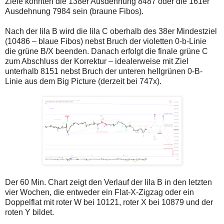
Ziele könnten die 138er Ausdehnung 8487 oder die 161er
einmal.
Ausdehnung 7984 sein (braune Fibos).
Sollte
das
Problem
Nach der lila B wird die lila C oberhalb des 38er Mindestziel
weiterbestehen
(10486 – blaue Fibos) nebst Bruch der violetten 0-b-Linie
bitte
die grüne B/X beenden. Danach erfolgt die finale grüne C
ich
um
zum Abschluss der Korrektur – idealerweise mit Ziel
Kontaktaufnahme
unterhalb 8151 nebst Bruch der unteren hellgrünen 0-B-
per
Linie aus dem Big Picture (derzeit bei 747x).
Mail
robbys-
elliottwellen@online.de.
Bis
zur
Lösung
des
Problems
sind
die
Post
auch
auf
Der 60 Min. Chart zeigt den Verlauf der lila B in den letzten
der
vier Wochen, die entweder ein Flat-X-Zigzag oder ein
Plattform
Doppelflat mit roter W bei 10121, roter X bei 10879 und der
wallstreet-
online.de
roten Y bildet.
verfügbar.