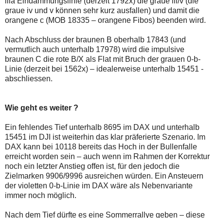
lila Eindämmungslinie (derzeit 1792x) die graue iii/v (die
graue iv und v können sehr kurz ausfallen) und damit die
orangene c (MOB 18335 – orangene Fibos) beenden wird.
Nach Abschluss der braunen B oberhalb 17843 (und
vermutlich auch unterhalb 17978) wird die impulsive
braunen C die rote B/X als Flat mit Bruch der grauen 0-b-
Linie (derzeit bei 1562x) – idealerweise unterhalb 15451 -
abschliessen.
Wie geht es weiter ?
Ein fehlendes Tief unterhalb 8695 im DAX und unterhalb
15451 im DJI ist weiterhin das klar präferierte Szenario. Im
DAX kann bei 10118 bereits das Hoch in der Bullenfalle
erreicht worden sein – auch wenn im Rahmen der Korrektur
noch ein letzter Anstieg offen ist, für den jedoch die
Zielmarken 9906/9996 ausreichen würden. Ein Ansteuern
der violetten 0-b-Linie im DAX wäre als Nebenvariante
immer noch möglich.
Nach dem Tief dürfte es eine Sommerrallye geben – diese