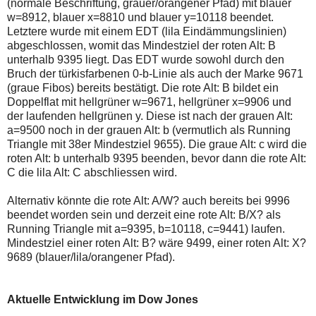
(normale Beschriftung, grauer/orangener Pfad) mit blauer
w=8912, blauer x=8810 und blauer y=10118 beendet.
Letztere wurde mit einem EDT (lila Eindämmungslinien)
abgeschlossen, womit das Mindestziel der roten Alt: B
unterhalb 9395 liegt. Das EDT wurde sowohl durch den
Bruch der türkisfarbenen 0-b-Linie als auch der Marke 9671
(graue Fibos) bereits bestätigt. Die rote Alt: B bildet ein
Doppelflat mit hellgrüner w=9671, hellgrüner x=9906 und
der laufenden hellgrünen y. Diese ist nach der grauen Alt:
a=9500 noch in der grauen Alt: b (vermutlich als Running
Triangle mit 38er Mindestziel 9655). Die graue Alt: c wird die
roten Alt: b unterhalb 9395 beenden, bevor dann die rote Alt:
C die lila Alt: C abschliessen wird.
Alternativ könnte die rote Alt: A/W? auch bereits bei 9996
beendet worden sein und derzeit eine rote Alt: B/X? als
Running Triangle mit a=9395, b=10118, c=9441) laufen.
Mindestziel einer roten Alt: B? wäre 9499, einer roten Alt: X?
9689 (blauer/lila/orangener Pfad).
Aktuelle Entwicklung im Dow Jones