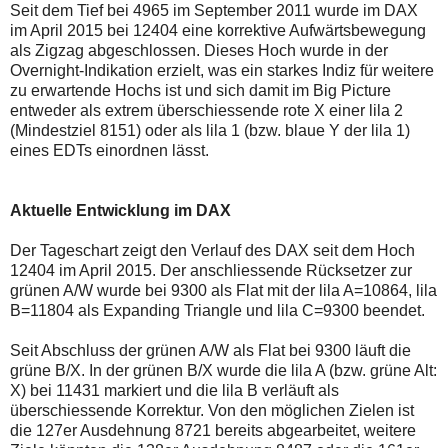
auch
Alternativ
Seit dem Tief bei 4965 im September 2011 wurde im DAX
Verstösse
sind
im April 2015 bei 12404 eine korrektive Aufwärtsbewegung
gegen
die
als Zigzag abgeschlossen. Dieses Hoch wurde in der
die
Post
Overnight-Indikation erzielt, was ein starkes Indiz für weitere
Netiquette
auch
oder
auf
zu erwartende Hochs ist und sich damit im Big Picture
ein
der
entweder als extrem überschiessende rote X einer lila 2
Missbrauch
Plattform
(Mindestziel 8151) oder als lila 1 (bzw. blaue Y der lila 1)
der
wallstreet-
eines EDTs einordnen lässt.
Kommentarfunktion
online.de
sein.
verfügbar.
Bitte
überprüfen
Aktuelle Entwicklung im DAX
Sie
Ihre
Browsereinstellungen
Der Tageschart zeigt den Verlauf des DAX seit dem Hoch
oder
12404 im April 2015. Der anschliessende Rücksetzer zur
Ihre
grünen A/W wurde bei 9300 als Flat mit der lila A=10864, lila
Internetverbindung
B=11804 als Expanding Triangle und lila C=9300 beendet.
und
versuchen
Sie
Seit Abschluss der grünen A/W als Flat bei 9300 läuft die
es
grüne B/X. In der grünen B/X wurde die lila A (bzw. grüne Alt:
zu
X) bei 11431 markiert und die lila B verläuft als
einem
späteren
überschiessende Korrektur. Von den möglichen Zielen ist
Zeitpunkt
die 127er Ausdehnung 8721 bereits abgearbeitet, weitere
noch