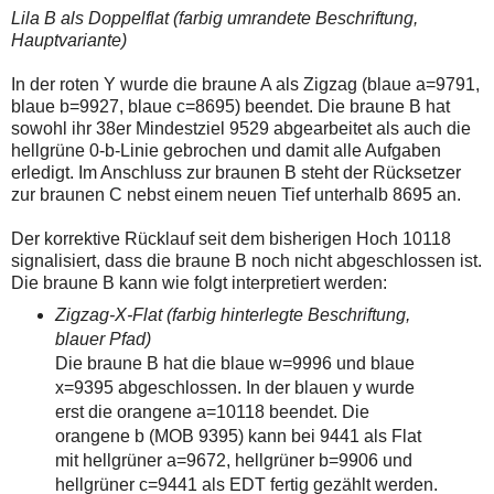
Lila B als Doppelflat (farbig umrandete Beschriftung,
Hauptvariante)
In der roten Y wurde die braune A als Zigzag (blaue a=9791,
blaue b=9927, blaue c=8695) beendet. Die braune B hat
sowohl ihr 38er Mindestziel 9529 abgearbeitet als auch die
hellgrüne 0-b-Linie gebrochen und damit alle Aufgaben
erledigt. Im Anschluss zur braunen B steht der Rücksetzer
zur braunen C nebst einem neuen Tief unterhalb 8695 an.
Der korrektive Rücklauf seit dem bisherigen Hoch 10118
signalisiert, dass die braune B noch nicht abgeschlossen ist.
Die braune B kann wie folgt interpretiert werden:
Zigzag-X-Flat (farbig hinterlegte Beschriftung,
blauer Pfad)
Die braune B hat die blaue w=9996 und blaue
x=9395 abgeschlossen. In der blauen y wurde
erst die orangene a=10118 beendet. Die
orangene b (MOB 9395) kann bei 9441 als Flat
mit hellgrüner a=9672, hellgrüner b=9906 und
hellgrüner c=9441 als EDT fertig gezählt werden.