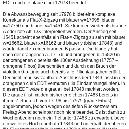
EDT) und die blaue c bei 17978 beendet.
Die Abwärtsbewegung seit 17978 bildet eine komplexe
Korrektur als Flat-X-Zigzag mit blauer w=17098, blauer
x=17750 und blauer y=15451. Sie kann entweder als braune
A oder rote Alt: B/X interpretiert werden. Der Anstieg seit
15451 scheint ebenfalls ein Flat-X-Zigzag zu sein mit blauer
w=16662, blauer x=16162 und blauer y (bisher 17843) und
würde damit zu einer braunen B passen. Die blaue y hat
nach der orangenen a=17176 und orangenen b=16820 in
der orangenen c bereits die 100er Ausdehnung (17757 –
orangene Fibos) überschritten und durch den Bruch der
violetten 0-b-Linie auch bereits alle Pflichtaufgaben erfüllt.
Der nicht impulsiv zählbare Abschluss bei 17843 lässt in der
orangenen c ein EDT vermuten (lila Eindämmungslinien). In
diesem EDT wäre die graue i bei 17843 markiert worden.
Die graue ii ist mit den bisher erreichten 17483 bereits in
ihrem Zielbereich von 17198 bis 17575 (graue Fibos)
angekommen, jedoch wegen des tiefen Rücksetzers am
Freitag Abend scheinbar noch nicht beendet. Es ist damit zu
Wochenbeginn noch ein Tief unter 17483 zu erwarten, bevor
ein weiteres Hoch oberhalb 17843 und unterhalb der oberen