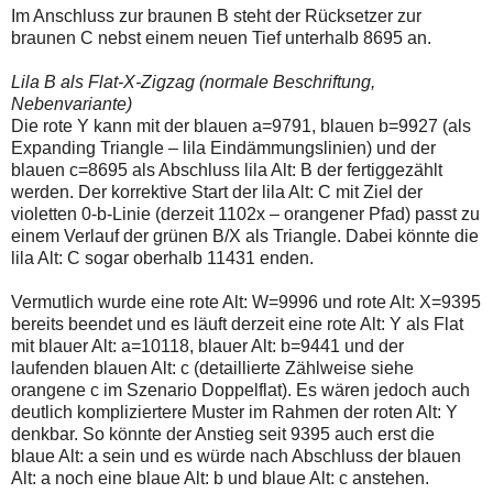
Im Anschluss zur braunen B steht der Rücksetzer zur
braunen C nebst einem neuen Tief unterhalb 8695 an.
Lila B als Flat-X-Zigzag (normale Beschriftung,
Nebenvariante)
Die rote Y kann mit der blauen a=9791, blauen b=9927 (als
Expanding Triangle – lila Eindämmungslinien) und der
blauen c=8695 als Abschluss lila Alt: B der fertiggezählt
werden. Der korrektive Start der lila Alt: C mit Ziel der
violetten 0-b-Linie (derzeit 1102x – orangener Pfad) passt zu
einem Verlauf der grünen B/X als Triangle. Dabei könnte die
lila Alt: C sogar oberhalb 11431 enden.
Vermutlich wurde eine rote Alt: W=9996 und rote Alt: X=9395
bereits beendet und es läuft derzeit eine rote Alt: Y als Flat
mit blauer Alt: a=10118, blauer Alt: b=9441 und der
laufenden blauen Alt: c (detaillierte Zählweise siehe
orangene c im Szenario Doppelflat). Es wären jedoch auch
deutlich kompliziertere Muster im Rahmen der roten Alt: Y
denkbar. So könnte der Anstieg seit 9395 auch erst die
blaue Alt: a sein und es würde nach Abschluss der blauen
Alt: a noch eine blaue Alt: b und blaue Alt: c anstehen.