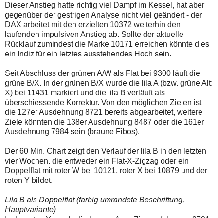
auch
Alternativ
Dieser Anstieg hatte richtig viel Dampf im Kessel, hat aber
Verstösse
sind
gegenüber der gestrigen Analyse nicht viel geändert - der
gegen
die
DAX arbeitet mit den erzielten 10372 weiterhin den
die
Post
laufenden impulsiven Anstieg ab. Sollte der aktuelle
Netiquette
auch
oder
auf
Rücklauf zumindest die Marke 10171 erreichen könnte dies
ein
der
ein Indiz für ein letztes ausstehendes Hoch sein.
Missbrauch
Plattform
der
wallstreet-
Seit Abschluss der grünen A/W als Flat bei 9300 läuft die
Kommentarfunktion
online.de
sein.
verfügbar.
grüne B/X. In der grünen B/X wurde die lila A (bzw. grüne Alt:
Bitte
X) bei 11431 markiert und die lila B verläuft als
überprüfen
überschiessende Korrektur. Von den möglichen Zielen ist
Sie
die 127er Ausdehnung 8721 bereits abgearbeitet, weitere
Ihre
Browsereinstellungen
Ziele könnten die 138er Ausdehnung 8487 oder die 161er
oder
Ausdehnung 7984 sein (braune Fibos).
Ihre
Internetverbindung
Der 60 Min. Chart zeigt den Verlauf der lila B in den letzten
und
versuchen
vier Wochen, die entweder ein Flat-X-Zigzag oder ein
Sie
Doppelflat mit roter W bei 10121, roter X bei 10879 und der
es
roten Y bildet.
zu
einem
späteren
Lila B als Doppelflat (farbig umrandete Beschriftung,
Zeitpunkt
Hauptvariante)
noch