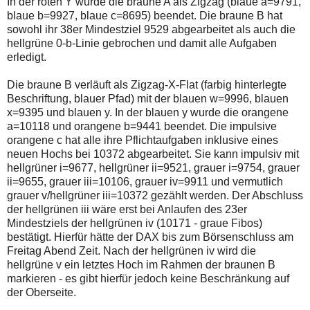
In der roten Y wurde die braune A als Zigzag (blaue a=9791,
einmal.
blaue b=9927, blaue c=8695) beendet. Die braune B hat
Sollte
das
sowohl ihr 38er Mindestziel 9529 abgearbeitet als auch die
Problem
hellgrüne 0-b-Linie gebrochen und damit alle Aufgaben
weiterbestehen
erledigt.
bitte
ich
um
Die braune B verläuft als Zigzag-X-Flat (farbig hinterlegte
Kontaktaufnahme
Beschriftung, blauer Pfad) mit der blauen w=9996, blauen
per
x=9395 und blauen y. In der blauen y wurde die orangene
Mail
a=10118 und orangene b=9441 beendet. Die impulsive
robbys-
elliottwellen@online.de.
orangene c hat alle ihre Pflichtaufgaben inklusive eines
Bis
neuen Hochs bei 10372 abgearbeitet. Sie kann impulsiv mit
zur
hellgrüner i=9677, hellgrüner ii=9521, grauer i=9754, grauer
Lösung
ii=9655, grauer iii=10106, grauer iv=9911 und vermutlich
des
Problems
grauer v/hellgrüner iii=10372 gezählt werden. Der Abschluss
sind
der hellgrünen iii wäre erst bei Anlaufen des 23er
die
Mindestziels der hellgrünen iv (10171 - graue Fibos)
Post
bestätigt. Hierfür hätte der DAX bis zum Börsenschluss am
auch
auf
Freitag Abend Zeit. Nach der hellgrünen iv wird die
der
hellgrüne v ein letztes Hoch im Rahmen der braunen B
Plattform
markieren - es gibt hierfür jedoch keine Beschränkung auf
wallstreet-
der Oberseite.
online.de
verfügbar.