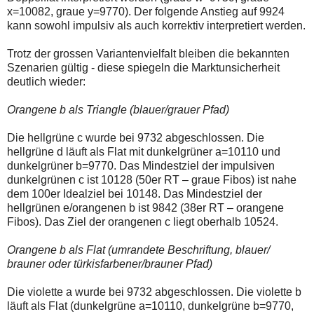
x=10082, graue y=9770). Der folgende Anstieg auf 9924
kann sowohl impulsiv als auch korrektiv interpretiert werden.
Trotz der grossen Variantenvielfalt bleiben die bekannten
Szenarien gültig - diese spiegeln die Marktunsicherheit
deutlich wieder:
Orangene b als Triangle (blauer/grauer Pfad)
Die hellgrüne c wurde bei 9732 abgeschlossen. Die
hellgrüne d läuft als Flat mit dunkelgrüner a=10110 und
dunkelgrüner b=9770. Das Mindestziel der impulsiven
dunkelgrünen c ist 10128 (50er RT – graue Fibos) ist nahe
dem 100er Idealziel bei 10148. Das Mindestziel der
hellgrünen e/orangenen b ist 9842 (38er RT – orangene
Fibos). Das Ziel der orangenen c liegt oberhalb 10524.
Orangene b als Flat (umrandete Beschriftung, blauer/
brauner oder türkisfarbener/brauner Pfad)
Die violette a wurde bei 9732 abgeschlossen. Die violette b
läuft als Flat (dunkelgrüne a=10110, dunkelgrüne b=9770,