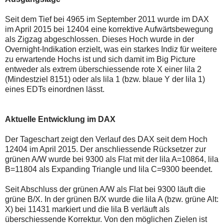
auch
Alternativ
Verstösse
sind
Seit dem Tief bei 4965 im September 2011 wurde im DAX
gegen
die
die
Post
im April 2015 bei 12404 eine korrektive Aufwärtsbewegung
Netiquette
auch
als Zigzag abgeschlossen. Dieses Hoch wurde in der
oder
auf
Overnight-Indikation erzielt, was ein starkes Indiz für weitere
ein
der
zu erwartende Hochs ist und sich damit im Big Picture
Missbrauch
Plattform
der
wallstreet-
entweder als extrem überschiessende rote X einer lila 2
Kommentarfunktion
online.de
(Mindestziel 8151) oder als lila 1 (bzw. blaue Y der lila 1)
sein.
verfügbar.
eines EDTs einordnen lässt.
Bitte
überprüfen
Sie
Ihre
Aktuelle Entwicklung im DAX
Browsereinstellungen
oder
Der Tageschart zeigt den Verlauf des DAX seit dem Hoch
Ihre
Internetverbindung
12404 im April 2015. Der anschliessende Rücksetzer zur
und
grünen A/W wurde bei 9300 als Flat mit der lila A=10864, lila
versuchen
B=11804 als Expanding Triangle und lila C=9300 beendet.
Sie
es
zu
Seit Abschluss der grünen A/W als Flat bei 9300 läuft die
einem
grüne B/X. In der grünen B/X wurde die lila A (bzw. grüne Alt:
späteren
X) bei 11431 markiert und die lila B verläuft als
Zeitpunkt
überschiessende Korrektur. Von den möglichen Zielen ist
noch