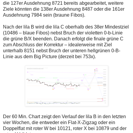
einmal.
die 127er Ausdehnung 8721 bereits abgearbeitet, weitere
Sollte
Ziele könnten die 138er Ausdehnung 8487 oder die 161er
das
Ausdehnung 7984 sein (braune Fibos).
Problem
weiterbestehen
bitte
Nach der lila B wird die lila C oberhalb des 38er Mindestziel
ich
(10486 – blaue Fibos) nebst Bruch der violetten 0-b-Linie
um
die grüne B/X beenden. Danach erfolgt die finale grüne C
Kontaktaufnahme
zum Abschluss der Korrektur – idealerweise mit Ziel
per
Mail
unterhalb 8151 nebst Bruch der unteren hellgrünen 0-B-
robbys-
Linie aus dem Big Picture (derzeit bei 753x).
elliottwellen@online.de.
Bis
zur
Lösung
des
Problems
sind
die
Post
auch
auf
der
Plattform
Der 60 Min. Chart zeigt den Verlauf der lila B in den letzten
wallstreet-
vier Wochen, die entweder ein Flat-X-Zigzag oder ein
online.de
Doppelflat mit roter W bei 10121, roter X bei 10879 und der
verfügbar.