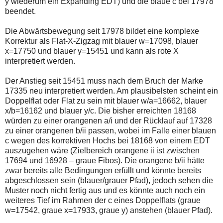
y wiederum ein Expanding EDT) und die blaue c bei 17978
beendet.
Die Abwärtsbewegung seit 17978 bildet eine komplexe
Korrektur als Flat-X-Zigzag mit blauer w=17098, blauer
x=17750 und blauer y=15451 und kann als rote X
interpretiert werden.
Der Anstieg seit 15451 muss nach dem Bruch der Marke
17335 neu interpretiert werden. Am plausibelsten scheint ein
Doppelflat oder Flat zu sein mit blauer w/a=16662, blauer
x/b=16162 und blauer y/c. Die bisher erreichten 18168
würden zu einer orangenen a/i und der Rücklauf auf 17328
zu einer orangenen b/ii passen, wobei im Falle einer blauen
c wegen des korrektiven Hochs bei 18168 von einem EDT
auszugehen wäre (Zielbereich orangene ii ist zwischen
17694 und 16928 – graue Fibos). Die orangene b/ii hätte
zwar bereits alle Bedingungen erfüllt und könnte bereits
abgeschlossen sein (blauer/grauer Pfad), jedoch sehen die
Muster noch nicht fertig aus und es könnte auch noch ein
weiteres Tief im Rahmen der c eines Doppelflats (graue
w=17542, graue x=17933, graue y) anstehen (blauer Pfad).