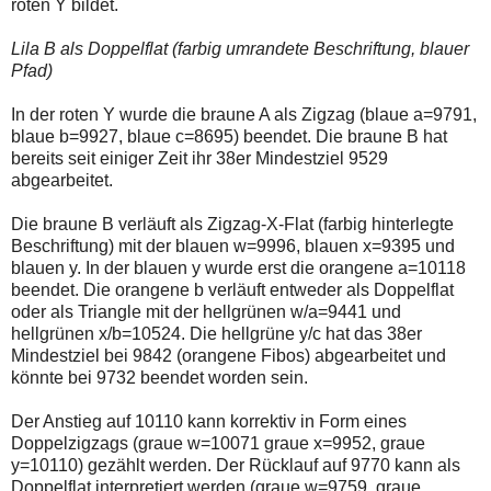
roten Y bildet.
Lila B als Doppelflat (farbig umrandete Beschriftung, blauer
Pfad)
In der roten Y wurde die braune A als Zigzag (blaue a=9791,
blaue b=9927, blaue c=8695) beendet. Die braune B hat
bereits seit einiger Zeit ihr 38er Mindestziel 9529
abgearbeitet.
Die braune B verläuft als Zigzag-X-Flat (farbig hinterlegte
Beschriftung) mit der blauen w=9996, blauen x=9395 und
blauen y. In der blauen y wurde erst die orangene a=10118
beendet. Die orangene b verläuft entweder als Doppelflat
oder als Triangle mit der hellgrünen w/a=9441 und
hellgrünen x/b=10524. Die hellgrüne y/c hat das 38er
Mindestziel bei 9842 (orangene Fibos) abgearbeitet und
könnte bei 9732 beendet worden sein.
Der Anstieg auf 10110 kann korrektiv in Form eines
Doppelzigzags (graue w=10071 graue x=9952, graue
y=10110) gezählt werden. Der Rücklauf auf 9770 kann als
Doppelflat interpretiert werden (graue w=9759, graue