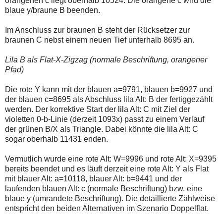
orangenen c liegt oberhalb 10524. Die orangene c wird die
blaue y/braune B beenden.
Im Anschluss zur braunen B steht der Rücksetzer zur
braunen C nebst einem neuen Tief unterhalb 8695 an.
Lila B als Flat-X-Zigzag (normale Beschriftung, orangener
Pfad)
Die rote Y kann mit der blauen a=9791, blauen b=9927 und
der blauen c=8695 als Abschluss lila Alt: B der fertiggezählt
werden. Der korrektive Start der lila Alt: C mit Ziel der
violetten 0-b-Linie (derzeit 1093x) passt zu einem Verlauf
der grünen B/X als Triangle. Dabei könnte die lila Alt: C
sogar oberhalb 11431 enden.
Vermutlich wurde eine rote Alt: W=9996 und rote Alt: X=9395
bereits beendet und es läuft derzeit eine rote Alt: Y als Flat
mit blauer Alt: a=10118, blauer Alt: b=9441 und der
laufenden blauen Alt: c (normale Beschriftung) bzw. eine
blaue y (umrandete Beschriftung). Die detaillierte Zählweise
entspricht den beiden Alternativen im Szenario Doppelflat.