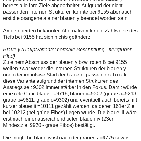
einmal.
bereits alle ihre Ziele abgearbeitet. Aufgrund der nicht
Sollte
passenden internen Strukturen könnte bei 9155 aber auch
das
Problem
erst die orangene a einer blauen y beendet worden sein.
weiterbestehen
bitte
An den beiden bekannten Alternativen für die Zählweise des
ich
Tiefs bei 9155 hat sich nichts geändert:
um
Kontaktaufnahme
per
Blaue y (Hauptvariante; normale Beschriftung - hellgrüner
Mail
Pfad)
robbys-
Zu einem Abschluss der blauen y bzw. roten B bei 9155
elliottwellen@online.de.
Bis
wollen zwar weder die internen Strukturen der blauen y
zur
noch der impulsive Start der blauen i passen, doch rückt
Lösung
diese Variante aufgrund der internen Strukturen des
des
Anstiegs seit 9302 immer stärker in den Fokus. Damit würde
Problems
sind
eine rote C mit blauer i=9718, blauer ii=9302 (graue a=9213,
die
graue b=9811, graue c=9302) und eventuell auch bereits mit
Post
kurzer blauer iii=10111 gezählt werden, da deren 161er Ziel
auch
bei 10212 (hellgrüne Fibos) liegen würde. Die blaue iii wäre
auf
der
erst nach einer ausreichend tiefen blauen iv (23er
Plattform
Mindestziel 9920 - graue Fibos) bestätigt.
wallstreet-
online.de
Die mögliche blaue iv ist nach der grauen a=9775 sowie
verfügbar.