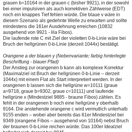
grauen b=10164 in der grauen c (bisher 9921), in der sowohl
bei einer impulsiven als auch korrektiven Zählweise (EDT)
noch ein knappes Tief fehlen würde. Die blaue v wäre in
diesem Szenario als gedehnte Welle zu erwarten und sollte
mindestens die 161er Ausdehnung erreichen (10832
ausgehend von 9921 - lila Fibos).
Die laufende rote C mit Ziel der violetten 0-b-Linie wäre bei
Bruch der hellgrünen 0-b-Linie (derzeit 1044x) bestätigt.
Orangene a der blauen y (Nebenvariante; farbig hinterlegte
Beschriftung - blauer Pfad)
Der Anstieg zur orangenen b kann als komplexe Korrektur
(Maximalziel ist Bruch der hellgrünen 0-b-Linie – derzeit
1044x) mit einem Flat als Start interpretiert werden. In der
orangenen b lassen sich die hellgrüne w=10111 (graue
a=9718, graue b=9302, graue c=10111) und laufende
hellgrüne x (Mindestziel 9885 - braune Fibos) zählen. Es
fehlt in der orangenen b noch eine hellgrüne y oberhalb
9164. Die anstehende orangene c wird vermutlich unterhalb
9155 enden – wobei aber bereits das 61er Mindestziel bei
9349 (orangene Fibos – ausgehend von 10164) nebst Bruch
der braunen 0-b-Linie reichen würde. Das 100er Idealziel