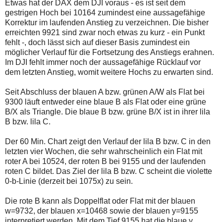
Etwas hat der DAX dem DJI voraus - es ist seit dem
auch
Alternativ
Verstösse
sind
gestrigen Hoch bei 10164 zumindest eine aussagefähige
gegen
die
Korrektur im laufenden Anstieg zu verzeichnen. Die bisher
die
Post
erreichten 9921 sind zwar noch etwas zu kurz - ein Punkt
Netiquette
auch
fehlt -, doch lässt sich auf dieser Basis zumindest ein
oder
auf
ein
der
möglicher Verlauf für die Fortsetzung des Anstiegs erahnen.
Missbrauch
Plattform
Im DJI fehlt immer noch der aussagefähige Rücklauf vor
der
wallstreet-
dem letzten Anstieg, womit weitere Hochs zu erwarten sind.
Kommentarfunktion
online.de
sein.
verfügbar.
Bitte
Seit Abschluss der blauen A bzw. grünen A/W als Flat bei
überprüfen
9300 läuft entweder eine blaue B als Flat oder eine grüne
Sie
B/X als Triangle. Die blaue B bzw. grüne B/X ist in ihrer lila
Ihre
B bzw. lila C.
Browsereinstellungen
oder
Ihre
Der 60 Min. Chart zeigt den Verlauf der lila B bzw. C in den
Internetverbindung
letzten vier Wochen, die sehr wahrscheinlich ein Flat mit
und
roter A bei 10524, der roten B bei 9155 und der laufenden
versuchen
Sie
roten C bildet. Das Ziel der lila B bzw. C scheint die violette
es
0-b-Linie (derzeit bei 1075x) zu sein.
zu
einem
Die rote B kann als Doppelflat oder Flat mit der blauen
späteren
Zeitpunkt
w=9732, der blauen x=10468 sowie der blauen y=9155
noch
interpretiert werden. Mit dem Tief 9155 hat die blaue y