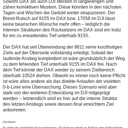
Sowohl DAX als auch DJI stecken in langwierigen und
zähen korrektiven Mustern. Diese könnten in den nächsten
Tagen und Wochen die Geduld weiter strapazieren. Der
Brexit-Rutsch auf 9155 im DAX bzw. 17058 im DJI lässt
keine bearischen Wünsche mehr offen – lediglich die
internen Strukturen des Rücksetzers im DAX sind ein Indiz
für ein zu erwartendes Tief unterhalb 9155.
Der DAX hat seit Überwindung der 9811 seine kurzfristigen
Ziele auf der Oberseite vollständig erledigt. Sobald der
laufende Anstieg komplettiert ist wäre grundsätzlich der Weg
zu dem fehlenden Tief unterhalb 9155 im DAX frei. Nach
dem Tief könnte der DAX wieder zu seinem Zielbereich
oberhalb 10524 drehen. Obwohl es immer noch keine Pflicht
ist wäre alles andere als das direkte Anlaufen der violetten
0-b-Linie eine Überraschung. Dieses Szenario wird aber
stark von der weiteren Entwicklung im DJI mitgeprägt
werden – letztendlich wird es hier auf die interne Struktur
des letzten Anstiegs sowie dessen final erreichtem Ziel
ankommen.
Disclaimer:
Es gelten die aufgeführten Nutzungshinweise. Die Analysen werden im Rahmen einer Hobbytätigkeit