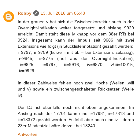
Robby
13. Juli 2016 um 06:48
In der grauen v hat sich die Zwischenkorrektur auch in der
Overnight-Indikation weiter fortgesetzt und bislang 9929
erreicht. Damit steht diese iv knapp vor dem 38er RTs bei
9924. Insgesamt kann der Impuls seit 9686 mit zwei
Extensions wie folgt (in Stücklistennotation) gezählt werden:
i=9797, ii=9759 (kurze ii mit üb – bei Extensions zulässig),
.i=9845, .ii=9775 (Tief aus der Overnight-Indikation),
..i=9825, ..ii=9797, ..iii=9916, ..iv=9870, ..v/.iii=10015,
.iv=9929
In dieser Zählweise fehlen noch zwei Hochs (Wellen .v/iii
und v) sowie ein zwischengeschalteter Rücksetzer (Welle
iv).
Der DJI ist ebenfalls noch nicht oben angekommen. Im
Anstieg nach der 17701 kann eine i=17981, ii=17813 und
iii=18372 gezählt werden. Es fehlt aber noch eine iv – deren
23er Mindestziel wäre derzeit bei 18240.
Antworten