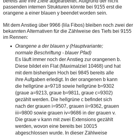
bereits alle ihre Ziele abgearbeitet. Aufgrund der nicht
einmal.
passenden internen Strukturen könnte bei 9155 erst die
Sollte
das
orangene a einer blauen y beendet worden sein.
Problem
weiterbestehen
Mit dem Anstieg über 9966 (lila Fibos) bleiben noch zwei der
bitte
bekannten Alternativen für die Zählweise des Tiefs bei 9155
ich
um
im Rennen:
Kontaktaufnahme
Orangene a der blauen y (Hauptvariante;
per
Mail
normale Beschriftung - blauer Pfad)
robbys-
Es läuft immer noch der Anstieg zur orangenen b.
elliottwellen@online.de.
Bis
Diese bildet ein Flat (Maximalziel 10468) und hat
zur
mit dem bisherigen Hoch bei 9845 bereits alle
Lösung
ihre Aufgaben erledigt. In der orangenen b kann
des
Problems
die hellgrüne a=9718 sowie hellgrüne b=9302
sind
(graue a=9213, graue b=9811, graue c=9302)
die
gezählt werden. Die hellgrüne c befindet sich
Post
auch
nach der grauen i=9507, grauen ii=9362, grauen
auf
iii=9800 sowie grauen iv=9686 in der grauen v.
der
Plattform
Die graue v kann mit zwei Extensions gezählt
wallstreet-
werden, wovon eine bereits bei 10015
online.de
abgeschlossen wurde. In dieser Zählweise
verfügbar.