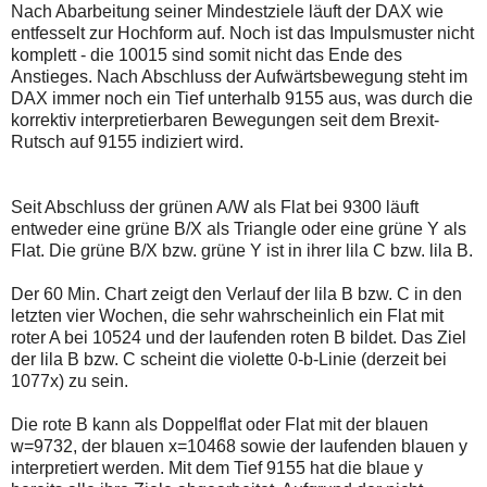
auch
Alternativ
Nach Abarbeitung seiner Mindestziele läuft der DAX wie
Verstösse
sind
entfesselt zur Hochform auf. Noch ist das Impulsmuster nicht
gegen
die
komplett - die 10015 sind somit nicht das Ende des
die
Post
Anstieges. Nach Abschluss der Aufwärtsbewegung steht im
Netiquette
auch
oder
auf
DAX immer noch ein Tief unterhalb 9155 aus, was durch die
ein
der
korrektiv interpretierbaren Bewegungen seit dem Brexit-
Missbrauch
Plattform
Rutsch auf 9155 indiziert wird.
der
wallstreet-
Kommentarfunktion
online.de
sein.
verfügbar.
Bitte
Seit Abschluss der grünen A/W als Flat bei 9300 läuft
überprüfen
entweder eine grüne B/X als Triangle oder eine grüne Y als
Sie
Flat. Die grüne B/X bzw. grüne Y ist in ihrer lila C bzw. lila B.
Ihre
Browsereinstellungen
oder
Der 60 Min. Chart zeigt den Verlauf der lila B bzw. C in den
Ihre
letzten vier Wochen, die sehr wahrscheinlich ein Flat mit
Internetverbindung
roter A bei 10524 und der laufenden roten B bildet. Das Ziel
und
versuchen
der lila B bzw. C scheint die violette 0-b-Linie (derzeit bei
Sie
1077x) zu sein.
es
zu
Die rote B kann als Doppelflat oder Flat mit der blauen
einem
späteren
w=9732, der blauen x=10468 sowie der laufenden blauen y
Zeitpunkt
interpretiert werden. Mit dem Tief 9155 hat die blaue y
noch