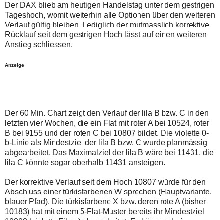
auch
Alternativ
Der DAX blieb am heutigen Handelstag unter dem gestrigen
Verstösse
sind
Tageshoch, womit weiterhin alle Optionen über den weiteren
gegen
die
Verlauf gültig bleiben. Lediglich der mutmasslich korrektive
die
Post
Rücklauf seit dem gestrigen Hoch lässt auf einen weiteren
Netiquette
auch
oder
auf
Anstieg schliessen.
ein
der
Missbrauch
Plattform
Anzeige
der
wallstreet-
Kommentarfunktion
online.de
sein.
verfügbar.
Bitte
überprüfen
Sie
Der 60 Min. Chart zeigt den Verlauf der lila B bzw. C in den
Ihre
Browsereinstellungen
letzten vier Wochen, die ein Flat mit roter A bei 10524, roter
oder
B bei 9155 und der roten C bei 10807 bildet. Die violette 0-
Ihre
b-Linie als Mindestziel der lila B bzw. C wurde planmässig
Internetverbindung
abgearbeitet. Das Maximalziel der lila B wäre bei 11431, die
und
versuchen
lila C könnte sogar oberhalb 11431 ansteigen.
Sie
es
Der korrektive Verlauf seit dem Hoch 10807 würde für den
zu
Abschluss einer türkisfarbenen W sprechen (Hauptvariante,
einem
späteren
blauer Pfad). Die türkisfarbene X bzw. deren rote A (bisher
Zeitpunkt
10183) hat mit einem 5-Flat-Muster bereits ihr Mindestziel
noch