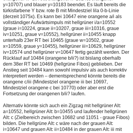
y=10707) und blauer y=10183 beendet. Es läuft bereits die
türkisfarbene Y bzw. rote B mit Mindestziel lila 0-b-Linie
(derzeit 1075x). Es kann bei 10647 eine orangene a/i als
vollständiger Aufwärtsimpuls mit hellgrüner i/a=10552
(graue i=10224, graue ii=10207, graue iii=10316, graue
iv=10251, graue v=10552), hellgrüner ii=10455 knapp
unterhalb 23er RT bei 10465 (graue w=10502, graue
x=10559, graue y=10455), hellgrüner iii=10629, hellgrüner
iv=10574 und hellgrüner v=10647 fertig gezählt werden. Der
Rücklauf auf 10484 (orangene b/ii?) ist bislang oberhalb
dem 38er RT bei 10469 (hellgrüne Fibos) geblieben. Der
Anstieg seit 10484 kann sowohl impulsiv als auch korrektiv
interpretiert werden – dementsprechend könnte bereits die
orangene c/iii (Mindestziel orangene iii bei 10697,
Mindestziel orangene c bei 10770) oder aber erst die
Fortsetzung der orangenen b/ii? laufen.
Alternativ könnte sich auch ein Zigzag mit hellgrüner Alt:
a=10552, hellgrüner Alt: b=10455 und laufender hellgrünen
Alt: c (Zielbereich zwischen 10682 und 11051 - graue Fibos)
bilden. Die hellgrüne Alt: c wäre nach der grauen Alt:
i=10647 und grauen Alt: ii=10484 in der grauen Alt: iii mit