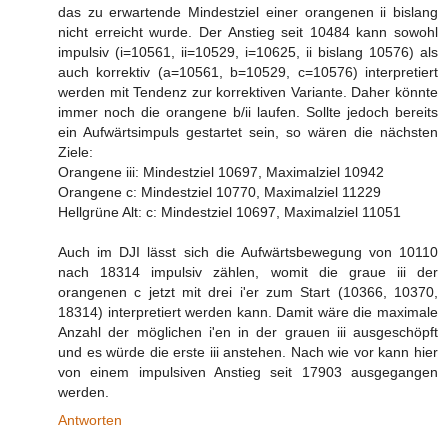
das zu erwartende Mindestziel einer orangenen ii bislang
nicht erreicht wurde. Der Anstieg seit 10484 kann sowohl
impulsiv (i=10561, ii=10529, i=10625, ii bislang 10576) als
auch korrektiv (a=10561, b=10529, c=10576) interpretiert
werden mit Tendenz zur korrektiven Variante. Daher könnte
immer noch die orangene b/ii laufen. Sollte jedoch bereits
ein Aufwärtsimpuls gestartet sein, so wären die nächsten
Ziele:
Orangene iii: Mindestziel 10697, Maximalziel 10942
Orangene c: Mindestziel 10770, Maximalziel 11229
Hellgrüne Alt: c: Mindestziel 10697, Maximalziel 11051
Auch im DJI lässt sich die Aufwärtsbewegung von 10110
nach 18314 impulsiv zählen, womit die graue iii der
orangenen c jetzt mit drei i'er zum Start (10366, 10370,
18314) interpretiert werden kann. Damit wäre die maximale
Anzahl der möglichen i'en in der grauen iii ausgeschöpft
und es würde die erste iii anstehen. Nach wie vor kann hier
von einem impulsiven Anstieg seit 17903 ausgegangen
werden.
Antworten