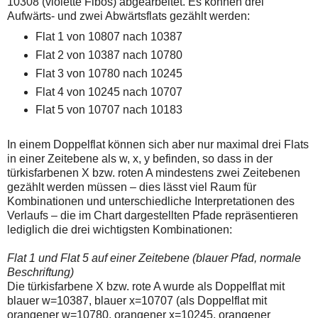
10308 (violette Fibos) abgearbeitet. Es können drei
einmal.
Aufwärts- und zwei Abwärtsflats gezählt werden:
Sollte
das
Flat 1 von 10807 nach 10387
Problem
weiterbestehen
Flat 2 von 10387 nach 10780
bitte
Flat 3 von 10780 nach 10245
ich
um
Flat 4 von 10245 nach 10707
Kontaktaufnahme
per
Flat 5 von 10707 nach 10183
Mail
robbys-
elliottwellen@online.de.
In einem Doppelflat können sich aber nur maximal drei Flats
Bis
in einer Zeitebene als w, x, y befinden, so dass in der
zur
türkisfarbenen X bzw. roten A mindestens zwei Zeitebenen
Lösung
des
gezählt werden müssen – dies lässt viel Raum für
Problems
Kombinationen und unterschiedliche Interpretationen des
sind
Verlaufs – die im Chart dargestellten Pfade repräsentieren
die
lediglich die drei wichtigsten Kombinationen:
Post
auch
auf
Flat 1 und Flat 5 auf einer Zeitebene (blauer Pfad, normale
der
Beschriftung)
Plattform
Die türkisfarbene X bzw. rote A wurde als Doppelflat mit
wallstreet-
online.de
blauer w=10387, blauer x=10707 (als Doppelflat mit
verfügbar.
orangener w=10780, orangener x=10245, orangener