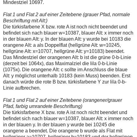
Mindestziel 10697.
Flat 1 und Flat 2 auf einer Zeitebene (grauer Pfad, normale
Beschriftung mit Alt:)
Die türkisfarbene X bzw. rote A ist noch nicht beendet und
befindet sich nach blauer w=10387, blauer Alt: x immer noch
in der blauen Alt: y. In der blauen Alt: y wurde bei 10183 die
orangene Alt: a als Doppelflat (hellgrüne Alt: w=10245,
hellgrüne Alt: x=10707, hellgrüne Alt: y=10183) beendet.
Das Mindestziel der orangenen Alt: b ist die grüne 0-b-Linie
(derzeit bei 1064x), das Maximalziel die lila 0-b-Linie
(1075x). Die orangene Alt: c sollte im Anschluss die blaue
Alt: y möglichst unterhalb 10183 (kein Muss) beenden. Erst
danach würde die rote B bzw. türkisfarbene Y zur lila 0-b-
Linie aufbrechen.
Flat 1 und Flat 2 auf einer Zeitebene (orangener/grauer
Pfad, farbig umrandete Beschriftung)
Die türkisfarbene X bzw. rote A ist noch nicht beendet und
befindet sich nach blauer w=10387, blauer Alt: x immer noch
in der blauen y. In der blauen y wurde bei 10245 die
orangene a beendet. Die orangene b wurde als Flat mit
hellgrüner a=10707, hellgrüner b=10183 und der hellgrünen