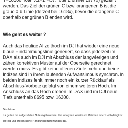
Y=18168, roter X2=17457, roter Z bisher 19770) gezählt
werden. Das Ziel der grünen C bzw. orangenen B ist die
graue 0-b-Linie (derzeit bei 1618x), bevor die orangene C
oberhalb der grünen B enden wird.
Wie geht es weiter ?
Auch das heutige Allzeithoch im DJI hat wieder eine neue
blaue Eindämmungslinie generiert, so dass jederzeit im
DAX als auch im DJI mit Abschluss der langwierigen und
zähen korrektiven Muster auf der Oberseite gerechnet
werden muss. Es gibt keine offenen Ziele mehr und beide
Indizes sind in ihrem laufenden Aufwärtsimpuls synchron. In
beiden Indizes fehlt immer noch ein kurzer Rücklauf als
Abschluss-Vorbote gefolgt von einem weiteren Hoch. Im
Anschluss an das Hoch drohen im DAX und im DJI neue
Tiefs unterhalb 8695 bzw. 16300.
Disclaimer:
Es gelten die aufgeführten Nutzungshinweise. Die Analysen werden im Rahmen einer Hobbytätigkeit
erstellt und stellen keine Handlungsempfehlungen dar.