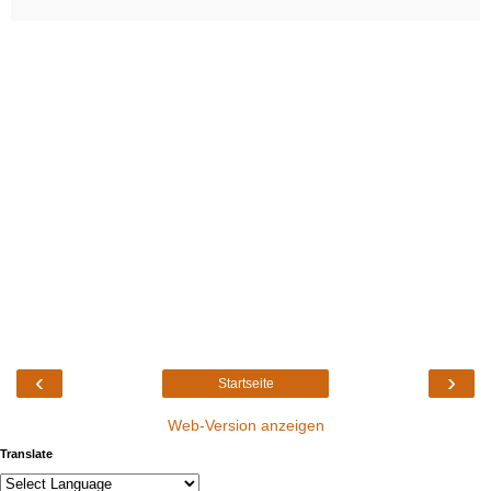
‹
›
Startseite
Web-Version anzeigen
Translate