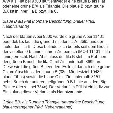
A/W als Flat bei 9300 läuft entweder eine blaue B als Flat
einmal.
Sollte
oder eine grüne B/X als Triangle. Die blaue B bzw. grüne
das
B/X ist in ihrer lila B bzw. lila C.
Problem
weiterbestehen
Blaue B als Flat (normale Beschriftung, blauer Pfad,
bitte
ich
Hauptvariante)
um
Kontaktaufnahme
Nach der blauen A bei 9300 wurde die grüne A bei 11431
per
beendet. Es läuft die grüne B mit der lila A=8695 und der
Mail
robbys-
laufenden lila B. Diese befindet sich bereits seit dem Bruch
elliottwellen@online.de.
der violetten 0-b-Linie in ihren Zielbereich (MOB 11431 – lila
Bis
Linie) erreicht. Nach Abschluss der lila B steht im Rahmen
zur
der grünen B noch die lila C mit Ziel unterhalb 8695 an.
Lösung
des
Diese wird die grüne B beenden. Es folgt danach eine grüne
Problems
C zum Abschluss der blauen B (38er Mindestziel 10486 –
sind
blaue Fibos) sowie die blaue C mit Ziel unterhalb 8151
die
nebst Bruch der unteren hellgrünen 0-B-Linie aus dem Big
Post
auch
Picture (derzeit bei 784x). Der Verlauf im DJI ist ein Indiz zur
auf
Einstufung dieser Variante als Hauptvariante.
der
Plattform
Grüne B/X als Running Triangle (umrandete Beschriftung,
wallstreet-
online.de
blauer/orangener Pfad, Nebenvariante)
verfügbar.