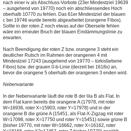
nach einer iv als Abschluss-Vorbote (23er Mindestziel 19639
– ausgehend von 19770) noch ein abschliessendes Hoch
oberhalb 10770 zu fehlen. Das 61er Mindestziel der blauen
c bei 19746 wurde bereits abgearbeitet (orangene Fibos).
Sollte in der roten Z noch etwas auf der Oberseite fehlen
wäre ein erneuter Bruch der blauen Eindämmungslinie zu
erwarten.
Nach Beendigung der roten Z bzw. orangene 3 steht ein
deutlicher Rutsch im Rahmen der orangenen 4 mit
Mindestziel 17243 (ausgehend von 19770 – türkisfarbene
Fibos) bzw. der grauen 0-b-Linie (derzeit bei 1618x) an,
bevor die orangene 5 oberhalb der orangenen 3 enden wird.
Nebenvariante
In der Nebenvariante läuft die rote B der lila B als Flat. In
dem Flat kann bereits die orangene A (17978, mit roter
W=16936, roter X=15903, roter Y=17978) und in der
orangene B die grüne A (15451, als Flat-X-Zigzag mit roter
W=17098, roter X=17750 und roter Y=15451) sowie grüne B
(bisher 19770, mit roter W=16662, roter X=16162, roter