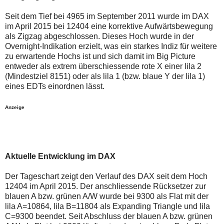
auch
Alternativ
Verstösse
sind
Seit dem Tief bei 4965 im September 2011 wurde im DAX
gegen
die
im April 2015 bei 12404 eine korrektive Aufwärtsbewegung
die
Post
Netiquette
auch
als Zigzag abgeschlossen. Dieses Hoch wurde in der
oder
auf
Overnight-Indikation erzielt, was ein starkes Indiz für weitere
ein
der
zu erwartende Hochs ist und sich damit im Big Picture
Missbrauch
Plattform
entweder als extrem überschiessende rote X einer lila 2
der
wallstreet-
Kommentarfunktion
online.de
(Mindestziel 8151) oder als lila 1 (bzw. blaue Y der lila 1)
sein.
verfügbar.
eines EDTs einordnen lässt.
Bitte
überprüfen
Sie
Anzeige
Ihre
Browsereinstellungen
oder
Ihre
Internetverbindung
und
Aktuelle Entwicklung im DAX
versuchen
Sie
Der Tageschart zeigt den Verlauf des DAX seit dem Hoch
es
12404 im April 2015. Der anschliessende Rücksetzer zur
zu
einem
blauen A bzw. grünen A/W wurde bei 9300 als Flat mit der
späteren
lila A=10864, lila B=11804 als Expanding Triangle und lila
Zeitpunkt
C=9300 beendet. Seit Abschluss der blauen A bzw. grünen
noch