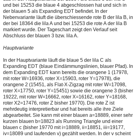
und bei 15253 die blaue 4 abgeschlossen hat und sich in
der blauen 5 als Expanding EDT befindet. In der
Nebenvariante läuft die überschiessende rote B der lila B, in
der bei 18364 die lila A und bei 15253 die rote A der lila B
markiert wurde. Der Tageschart zeigt den Verlauf seit
Abschluss der blauen 3 bzw. lila A.
Hauptvariante
In der Hauptvariante läuft die blaue 5 der lila C als
Expanding EDT (blaue Eindämmungslinien, blauer Pfad). In
dem Expanding EDT kann bereits die orangene 1 (17978,
mit roter W=16936, roter X=15903, roter Y=17978), die
orangene 2 (15451, als Flat-X-Zigzag mit roter W=17098,
roter X=17750, roter Y=15451) sowie die orangene 3 (bisher
19222, mit roter W=16662, roter X=16162, roter Y=18168,
roter X2=17476, roter Z bisher 19770). Die rote Z ist
mehrdeutig interpretierbar und hat bereits alle ihre Ziele
abgearbeitet. Sie kann mit einer blauen a=18889, einer sehr
kurzen blauen b=18823 als Running Triangle und einer
blauen c (bisher 19770 mit i=18889, ii=18851, iii=19177,
iv=18089 und laufenden v) gezählt werden. In der v scheint