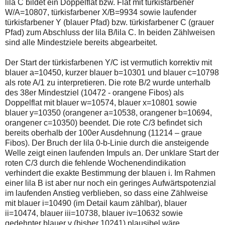
lila C bildet ein Doppelflat bzw. Flat mit türkisfarbener
W/A=10807, türkisfarbener X/B=9934 sowie laufender
türkisfarbener Y (blauer Pfad) bzw. türkisfarbener C (grauer
Pfad) zum Abschluss der lila B/lila C. In beiden Zählweisen
sind alle Mindestziele bereits abgearbeitet.
Der Start der türkisfarbenen Y/C ist vermutlich korrektiv mit
blauer a=10450, kurzer blauer b=10301 und blauer c=10798
als rote A/1 zu interpretieren. Die rote B/2 wurde unterhalb
des 38er Mindestziel (10472 - orangene Fibos) als
Doppelflat mit blauer w=10574, blauer x=10801 sowie
blauer y=10350 (orangener a=10538, orangener b=10694,
orangener c=10350) beendet. Die rote C/3 befindet sich
bereits oberhalb der 100er Ausdehnung (11214 – graue
Fibos). Der Bruch der lila 0-b-Linie durch die ansteigende
Welle zeigt einen laufenden Impuls an. Der unklare Start der
roten C/3 durch die fehlende Wochenendindikation
verhindert die exakte Bestimmung der blauen i. Im Rahmen
einer lila B ist aber nur noch ein geringes Aufwärtspotenzial
im laufenden Anstieg verblieben, so dass eine Zählweise
mit blauer i=10490 (im Detail kaum zählbar), blauer
ii=10474, blauer iii=10738, blauer iv=10632 sowie
gedehnter blauer v (bisher 10241) plausibel wäre.