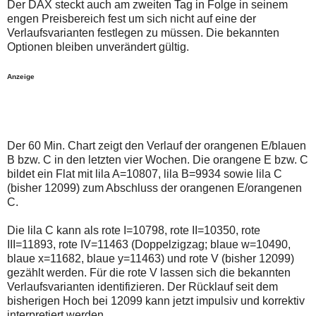
Der DAX steckt auch am zweiten Tag in Folge in seinem
auch
Alternativ
Verstösse
sind
engen Preisbereich fest um sich nicht auf eine der
gegen
die
Verlaufsvarianten festlegen zu müssen. Die bekannten
die
Post
Optionen bleiben unverändert gültig.
Netiquette
auch
oder
auf
ein
der
Anzeige
Missbrauch
Plattform
der
wallstreet-
Kommentarfunktion
online.de
sein.
verfügbar.
Bitte
überprüfen
Der 60 Min. Chart zeigt den Verlauf der orangenen E/blauen
Sie
B bzw. C in den letzten vier Wochen. Die orangene E bzw. C
Ihre
bildet ein Flat mit lila A=10807, lila B=9934 sowie lila C
Browsereinstellungen
oder
(bisher 12099) zum Abschluss der orangenen E/orangenen
Ihre
C.
Internetverbindung
und
Die lila C kann als rote I=10798, rote II=10350, rote
versuchen
Sie
III=11893, rote IV=11463 (Doppelzigzag; blaue w=10490,
es
blaue x=11682, blaue y=11463) und rote V (bisher 12099)
zu
gezählt werden. Für die rote V lassen sich die bekannten
einem
Verlaufsvarianten identifizieren. Der Rücklauf seit dem
späteren
Zeitpunkt
bisherigen Hoch bei 12099 kann jetzt impulsiv und korrektiv
noch
interpretiert werden.