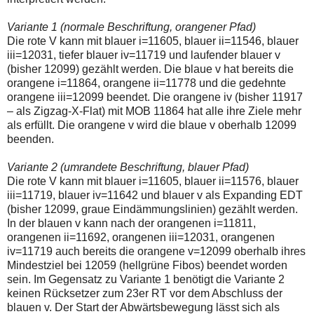
einmal.
Sollte
Variante 1 (normale Beschriftung, orangener Pfad)
das
Problem
Die rote V kann mit blauer i=11605, blauer ii=11546, blauer
weiterbestehen
iii=12031, tiefer blauer iv=11719 und laufender blauer v
bitte
(bisher 12099) gezählt werden. Die blaue v hat bereits die
ich
orangene i=11864, orangene ii=11778 und die gedehnte
um
Kontaktaufnahme
orangene iii=12099 beendet. Die orangene iv (bisher 11917
per
– als Zigzag-X-Flat) mit MOB 11864 hat alle ihre Ziele mehr
Mail
als erfüllt. Die orangene v wird die blaue v oberhalb 12099
robbys-
beenden.
elliottwellen@online.de.
Bis
zur
Variante 2 (umrandete Beschriftung, blauer Pfad)
Lösung
Die rote V kann mit blauer i=11605, blauer ii=11576, blauer
des
iii=11719, blauer iv=11642 und blauer v als Expanding EDT
Problems
sind
(bisher 12099, graue Eindämmungslinien) gezählt werden.
die
In der blauen v kann nach der orangenen i=11811,
Post
orangenen ii=11692, orangenen iii=12031, orangenen
auch
iv=11719 auch bereits die orangene v=12099 oberhalb ihres
auf
der
Mindestziel bei 12059 (hellgrüne Fibos) beendet worden
Plattform
sein. Im Gegensatz zu Variante 1 benötigt die Variante 2
wallstreet-
keinen Rücksetzer zum 23er RT vor dem Abschluss der
online.de
blauen v. Der Start der Abwärtsbewegung lässt sich als
verfügbar.