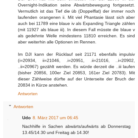
Overnight-Indikation seine Abwärtsbewegung fortgesetzt.
Vermutlich ist das Tief die üb (Doppelflat) der immer noch
laufenden orangenen ii. Mit viel Phantasie lässt sich aber
auch bei 11789 eine blaue iv als Expanding Triangle zählen
(mit 11927 als blaue iii). In diesem Fall müsste die blaue v
als gedehnte Welle mindestens 11810 erreichen. Es sind
aber weiterhin alle Optionen im Rennen.
Im DJI kann der Rücklauf seit 21171 ebenfalls impulsiv
(i=20934, ii=21046, .i=20951, .ii=21016, ..i=20902,
..ii=20967) gezählt werden. Es würde derzeit die ..iii laufen
(bisher 20856, 100er Ziel 20853, 161er Ziel 20783). Mit
dieser Zählweise dürfte auf der Unterseite der Bruch der
20834 in Kürze anstehen.
Antworten
Antworten
Udo
8. März 2017 um 06:45
Nachhilfe in Sachen abwärts/aufwärts ab Donnerstag
13.45/14.30 und Freitag ab 14.30!