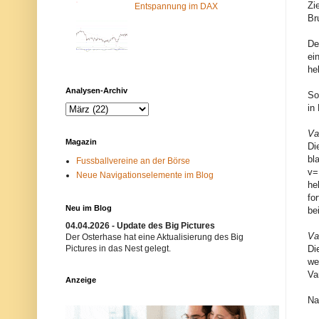
Zi
Entspannung im DAX
m
N
-
e
Br
F
t
i
z
De
l
w
ei
t
e
e
r
he
r
k
b
i
Analysen-Archiv
So
l
s
o
t
in
c
n
k
i
Va
i
c
Magazin
Di
e
h
r
t
bl
Fussballvereine an der Börse
t
e
v=
Neue Navigationselemente im Blog
.
r
he
E
w
i
ü
fo
n
n
Neu im Blog
be
m
s
04.04.2026 - Update des Big Pictures
ö
c
Va
g
h
Der Osterhase hat eine Aktualisierung des Big
l
t
Pictures in das Nest gelegt.
Di
i
.
we
c
B
Va
h
i
Anzeige
e
t
r
t
Na
G
e
r
v