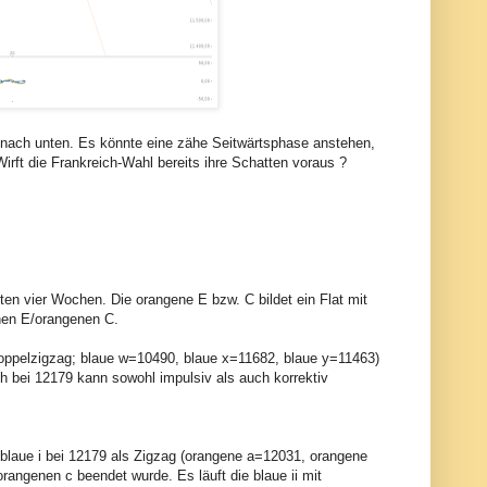
nach unten. Es könnte eine zähe Seitwärtsphase anstehen,
rft die Frankreich-Wahl bereits ihre Schatten voraus ?
ten vier Wochen. Die orangene E bzw. C bildet ein Flat mit
enen E/orangenen C.
 (Doppelzigzag; blaue w=10490, blaue x=11682, blaue y=11463)
h bei 12179 kann sowohl impulsiv als auch korrektiv
e blaue i bei 12179 als Zigzag (orangene a=12031, orangene
angenen c beendet wurde. Es läuft die blaue ii mit