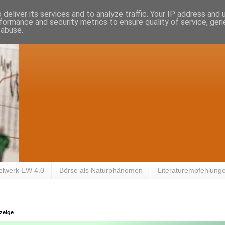
deliver its services and to analyze traffic. Your IP address and
formance and security metrics to ensure quality of service, ge
 abuse.
elwerk EW 4.0
Börse als Naturphänomen
Literaturempfehlung
zeige