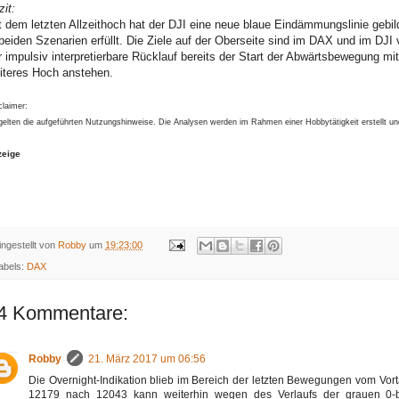
zit:
t dem letzten Allzeithoch hat der DJI eine neue blaue Eindämmungslinie gebi
 beiden Szenarien erfüllt. Die Ziele auf der Oberseite sind im DAX und im DJI
r impulsiv interpretierbare Rücklauf bereits der Start der Abwärtsbewegung m
iteres Hoch anstehen.
claimer:
gelten die aufgeführten Nutzungshinweise. Die Analysen werden im Rahmen einer Hobbytätigkeit erstellt u
zeige
ingestellt von
Robby
um
19:23:00
abels:
DAX
4 Kommentare:
Robby
21. März 2017 um 06:56
Die Overnight-Indikation blieb im Bereich der letzten Bewegungen vom Vor
12179 nach 12043 kann weiterhin wegen des Verlaufs der grauen 0-b-L