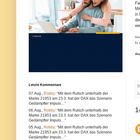
Fa
u
e
n
r
Mi
d
w
in
k
e
de
ö
n
n
d
we
n
e
e
n
Dis
n
S
s
i
Es 
o
e
w
e
An
o
i
h
n
l
e
t
n
e
a
c
n
h
d
Letzte Kommentare
E
n
e
i
r
07.Aug.,
Robby
: “Mit dem Rutsch unterhalb der
L
s
e
Marke 21953 am 23.3. hat der DAX das Szenario
c
n
Gedämpfter Impuls…”
h
B
1
e
r
06.Aug.,
Robby
: “Mit dem Rutsch unterhalb der
P
o
Marke 21953 am 23.3. hat der DAX das Szenario
r
w
Gedämpfter Impuls…”
o
s
b
e
05.Aug.,
Robby
: “Mit dem Rutsch unterhalb der
l
r
Marke 21953 am 23.3. hat der DAX das Szenario
e
.
Gedämpfter Impuls…”
m
A