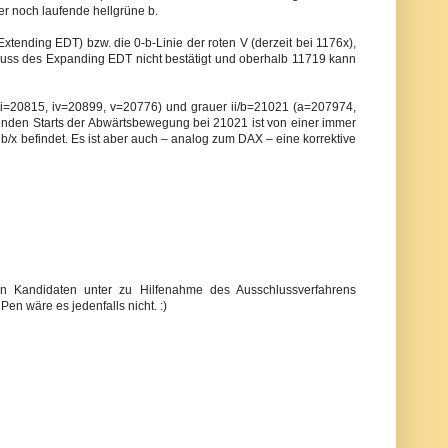
er noch laufende hellgrüne b.
ending EDT) bzw. die 0-b-Linie der roten V (derzeit bei 1176x),
chluss des Expanding EDT nicht bestätigt und oberhalb 11719 kann
 iii=20815, iv=20899, v=20776) und grauer ii/b=21021 (a=207974,
nden Starts der Abwärtsbewegung bei 21021 ist von einer immer
b/x befindet. Es ist aber auch – analog zum DAX – eine korrektive
en Kandidaten unter zu Hilfenahme des Ausschlussverfahrens
en wäre es jedenfalls nicht. :)