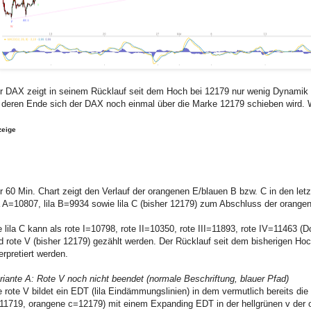
r DAX zeigt in seinem Rücklauf seit dem Hoch bei 12179 nur wenig Dynamik 
 deren Ende sich der DAX noch einmal über die Marke 12179 schieben wird. Wi
zeige
r 60 Min. Chart zeigt den Verlauf der orangenen E/blauen B bzw. C in den letz
la A=10807, lila B=9934 sowie lila C (bisher 12179) zum Abschluss der orang
e lila C kann als rote I=10798, rote II=10350, rote III=11893, rote IV=11463
d rote V (bisher 12179) gezählt werden. Der Rücklauf seit dem bisherigen Hoc
terpretiert werden.
riante A: Rote V noch nicht beendet (normale Beschriftung, blauer Pfad)
e rote V bildet ein EDT (lila Eindämmungslinien) in dem vermutlich bereits di
11719, orangene c=12179) mit einem Expanding EDT in der hellgrünen v der or