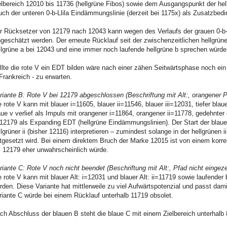
elbereich 12010 bis 11736 (hellgrüne Fibos) sowie dem Ausgangspunkt der hel
uch der unteren 0-b-Llila Eindämmungslinie (derzeit bei 1175x) als Zusatzbed
r Rücksetzer von 12179 nach 12043 kann wegen des Verlaufs der grauen 0-b-Lin
ngeschätzt werden. Der erneute Rücklauf seit der zwischenzeitlichen hellgrünen
llgrüne a bei 12043 und eine immer noch laufende hellgrüne b sprechen würde
llte die rote V ein EDT bilden wäre nach einer zähen Seitwärtsphase noch ei
 Frankreich - zu erwarten.
riante B: Rote V bei 12179 abgeschlossen (Beschriftung mit Alt:, orangener P
e rote V kann mit blauer i=11605, blauer ii=11546, blauer iii=12031, tiefer bla
aue v verlief als Impuls mit orangener i=11864, orangener ii=11778, gedehnte
12179 als Expanding EDT (hellgrüne Eindämmungslinien). Der Start der blauen
llgrüner ii (bisher 12116) interpretieren – zumindest solange in der hellgrüne
rtgesetzt wird. Bei einem direktem Bruch der Marke 12015 ist von einem korr
i 12179 eher unwahrscheinlich würde.
riante C: Rote V noch nicht beendet (Beschriftung mit Alt:, Pfad nicht eingez
e rote V kann mit blauer Alt: i=12031 und blauer Alt: ii=11719 sowie laufender b
rden. Diese Variante hat mittlerweile zu viel Aufwärtspotenzial und passt da
riante C würde bei einem Rücklauf unterhalb 11719 obsolet.
ch Abschluss der blauen B steht die blaue C mit einem Zielbereich unterhalb 