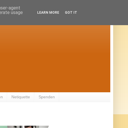
 user-agent
nerate usage
LEARN MORE
GOT IT
en
Netiquette
Spenden