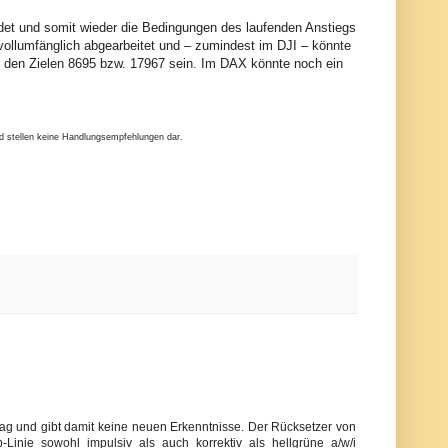
ldet und somit wieder die Bedingungen des laufenden Anstiegs
 vollumfänglich abgearbeitet und – zumindest im DJI – könnte
it den Zielen 8695 bzw. 17967 sein. Im DAX könnte noch ein
nd stellen keine Handlungsempfehlungen dar.
tag und gibt damit keine neuen Erkenntnisse. Der Rücksetzer von
inie sowohl impulsiv als auch korrektiv als hellgrüne a/w/i