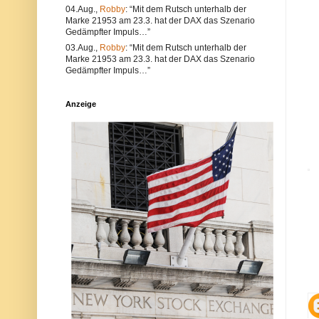
e
l
04.Aug.,
Robby
: “Mit dem Rutsch unterhalb der
a
t
Marke 21953 am 23.3. hat der DAX das Szenario
l
e
Gedämpfter Impuls…”
s
r
a
n
03.Aug.,
Robby
: “Mit dem Rutsch unterhalb der
u
a
Marke 21953 am 23.3. hat der DAX das Szenario
c
t
Gedämpfter Impuls…”
h
i
V
v
e
s
Anzeige
r
i
s
n
t
d
ö
d
s
i
s
e
e
P
g
o
e
s
g
t
e
a
n
u
d
c
i
h
e
a
N
u
e
f
t
d
i
e
q
r
u
P
e
l