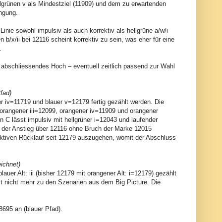
lgrünen v als Mindestziel (11909) und dem zu erwartenden
ingung.
ie sowohl impulsiv als auch korrektiv als hellgrüne a/w/i
 b/x/ii bei 12116 scheint korrektiv zu sein, was eher für eine
.
n abschliessendes Hoch – eventuell zeitlich passend zur Wahl
fad)
uer iv=11719 und blauer v=12179 fertig gezählt werden. Die
r orangener iii=12099, orangener iv=11909 und orangener
 C lässt impulsiv mit hellgrüner i=12043 und laufender
n ii der Anstieg über 12116 ohne Bruch der Marke 12015
ektiven Rücklauf seit 12179 auszugehen, womit der Abschluss
eichnet)
lauer Alt: iii (bisher 12179 mit orangener Alt: i=12179) gezählt
mit nicht mehr zu den Szenarien aus dem Big Picture. Die
8695 an (blauer Pfad).