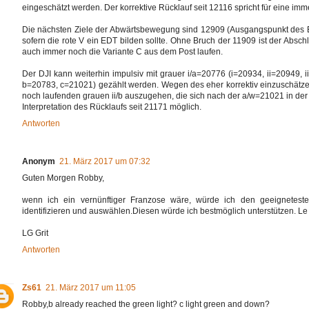
eingeschätzt werden. Der korrektive Rücklauf seit 12116 spricht für eine imm
Die nächsten Ziele der Abwärtsbewegung sind 12909 (Ausgangspunkt des Ext
sofern die rote V ein EDT bilden sollte. Ohne Bruch der 11909 ist der Abs
auch immer noch die Variante C aus dem Post laufen.
Der DJI kann weiterhin impulsiv mit grauer i/a=20776 (i=20934, ii=20949,
b=20783, c=21021) gezählt werden. Wegen des eher korrektiv einzuschätze
noch laufenden grauen ii/b auszugehen, die sich nach der a/w=21021 in der 
Interpretation des Rücklaufs seit 21171 möglich.
Antworten
Anonym
21. März 2017 um 07:32
Guten Morgen Robby,
wenn ich ein vernünftiger Franzose wäre, würde ich den geeignetest
identifizieren und auswählen.Diesen würde ich bestmöglich unterstützen. Le P
LG Grit
Antworten
Zs61
21. März 2017 um 11:05
Robby,b already reached the green light? c light green and down?