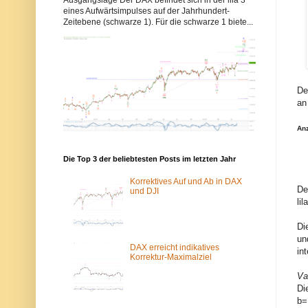
b
b
eines Aufwärtsimpulses auf der Jahrhundert-
b
b
Zeitebene (schwarze 1). Für die schwarze 1 biete...
y
y
s
s
-
-
e
e
l
l
l
l
i
i
De
o
o
an
t
t
t
t
w
w
An
e
e
l
l
l
l
Die Top 3 der beliebtesten Posts im letzten Jahr
e
e
n
n
.
.
Korrektives Auf und Ab in DAX
De
d
d
und DJI
e
e
li
w
ü
u
b
Di
r
e
d
r
un
e
d
DAX erreicht indikatives
in
v
a
Korrektur-Maximalziel
o
s
Va
m
T
S
o
Di
p
r
b=
a
-