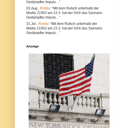
Gedämpfter Impuls…”
e
l
a
t
03.Aug.,
Robby
: “Mit dem Rutsch unterhalb der
l
e
Marke 21953 am 23.3. hat der DAX das Szenario
s
r
Gedämpfter Impuls…”
a
n
u
a
31.Jul.,
Robby
: “Mit dem Rutsch unterhalb der
c
t
Marke 21953 am 23.3. hat der DAX das Szenario
h
i
Gedämpfter Impuls…”
V
v
e
s
r
i
Anzeige
s
n
t
d
ö
d
s
i
s
e
e
P
g
o
e
s
g
t
e
a
n
u
d
c
i
h
e
a
N
u
e
f
t
d
i
e
q
r
u
P
e
l