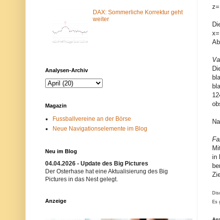
m
N
z=
-
e
DAX: Sommerliche Korrektur geht
F
t
weiter
Di
i
z
l
w
x=
t
e
Ab
e
r
r
k
Va
b
i
l
s
Di
Analysen-Archiv
o
t
bl
c
n
bl
k
i
i
c
12
e
h
ob
Magazin
r
t
t
e
Fussballvereine an der Börse
Na
.
r
Neue Navigationselemente im Blog
E
w
i
ü
Fa
n
n
Mi
m
s
Neu im Blog
ö
c
in
g
h
04.04.2026 - Update des Big Pictures
be
l
t
Der Osterhase hat eine Aktualisierung des Big
Zi
i
.
Pictures in das Nest gelegt.
c
B
h
i
Dis
e
t
Anzeige
Es 
r
t
G
e
r
v
An