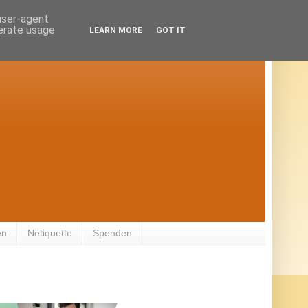
 user-agent
nerate usage
LEARN MORE
GOT IT
en
Netiquette
Spenden