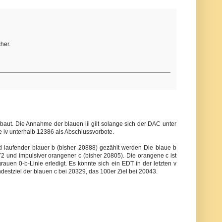
her.
ebaut. Die Annahme der blauen iii gilt solange sich der DAC unter
ue iv unterhalb 12386 als Abschlussvorbote.
nd laufender blauer b (bisher 20888) gezählt werden Die blaue b
2 und impulsiver orangener c (bisher 20805). Die orangene c ist
rauen 0-b-Linie erledigt. Es könnte sich ein EDT in der letzten v
indestziel der blauen c bei 20329, das 100er Ziel bei 20043.