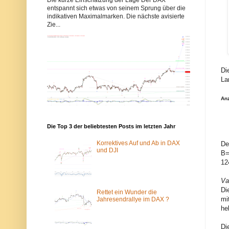
b
b
entspannt sich etwas von seinem Sprung über die
b
b
indikativen Maximalmarken. Die nächste avisierte
y
y
Zie...
s
s
-
-
e
e
l
l
l
l
i
i
o
o
Di
t
t
La
t
t
w
w
e
e
An
l
l
l
l
e
e
n
n
Die Top 3 der beliebtesten Posts im letzten Jahr
.
.
d
d
Korrektives Auf und Ab in DAX
De
e
e
und DJI
B=
w
ü
12
u
b
r
e
d
r
Va
e
d
Di
v
a
Rettet ein Wunder die
o
s
mi
Jahresendrallye im DAX ?
m
T
he
S
o
p
r
Di
a
-