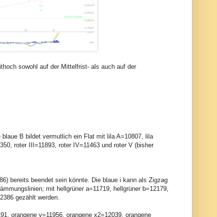
hoch sowohl auf der Mittelfrist- als auch auf der
laue B bildet vermutlich ein Flat mit lila A=10807, lila
0350, roter III=11893, roter IV=11463 und roter V (bisher
386) bereits beendet sein könnte. Die blaue i kann als Zigzag
ämmungslinien; mit hellgrüner a=11719, hellgrüner b=12179,
12386 gezählt werden.
12191, orangene y=11956, orangene x2=12039, orangene