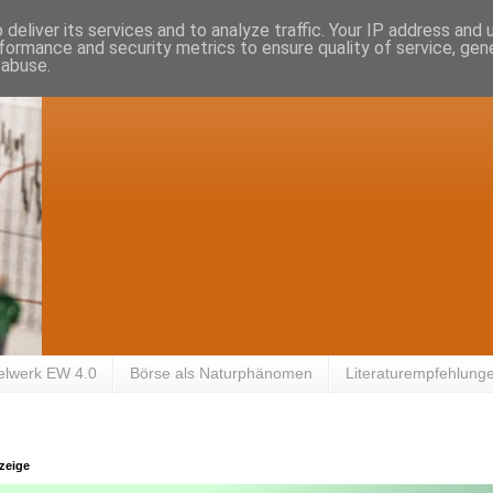
deliver its services and to analyze traffic. Your IP address and
formance and security metrics to ensure quality of service, ge
 abuse.
elwerk EW 4.0
Börse als Naturphänomen
Literaturempfehlung
zeige