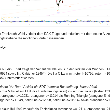
e Frankreich-Wahl verleiht dem DAX Flügel und reduziert mit dem neuen Allzeit
ngfristebene die möglichen Verlaufsszenarien.
zeige
r 60 Min. Chart zeigt den Verlauf der blauen B in den letzten vier Wochen. Die b
9934 sowie lila C (bisher 12454). Die lila C kann mit roter I=10798, roter II=1
457) interpretiert werden.
riante 2A: Rote V bildet ein EDT (normale Beschriftung, blauer Pfad)
e rote V bildet ein EDT (lila Eindämmungslinien) in dem die blaue i (bisher 12
t orangener a=12031, orangener b=11914 als Running Triangle (orangene Eind
llgrüner c=11849, hellgrüne d=12098, hellgrüne e=11914) sowie orangener c=
e blaue ii=11940 verläuft als Triplezigzag (orangene w=12114, orangene x=