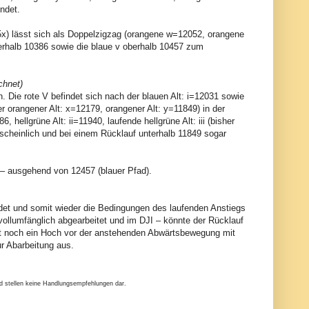
ndet.
1255x) lässt sich als Doppelzigzag (orangene w=12052, orangene
nterhalb 10386 sowie die blaue v oberhalb 10457 zum
chnet)
 Die rote V befindet sich nach der blauen Alt: i=12031 sowie
er orangener Alt: x=12179, orangener Alt: y=11849) in der
6, hellgrüne Alt: ii=11940, laufende hellgrüne Alt: iii (bisher
rscheinlich und bei einem Rücklauf unterhalb 11849 sogar
 – ausgehend von 12457 (blauer Pfad).
ldet und somit wieder die Bedingungen des laufenden Anstiegs
 vollumfänglich abgearbeitet und im DJI – könnte der Rücklauf
nt noch ein Hoch vor der anstehenden Abwärtsbewegung mit
r Abarbeitung aus.
nd stellen keine Handlungsempfehlungen dar.