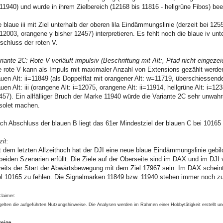
11940) und wurde in ihrem Zielbereich (12168 bis 11816 - hellgrüne Fibos) bee
e blaue iii mit Ziel unterhalb der oberen lila Eindämmungslinie (derzeit bei 
12003, orangene y bisher 12457) interpretieren. Es fehlt noch die blaue iv u
schluss der roten V.
riante 2C: Rote V verläuft impulsiv (Beschriftung mit Alt:, Pfad nicht eingezei
e rote V kann als Impuls mit maximaler Anzahl von Extensions gezählt werden.
auen Alt: ii=11849 (als Doppelflat mit orangener Alt: w=11719, überschiessend
auen Alt: iii (orangene Alt: i=12075, orangene Alt: ii=11914, hellgrüne Alt: i=1238
457). Ein allfälliger Bruch der Marke 11940 würde die Variante 2C sehr unwah
solet machen.
ch Abschluss der blauen B liegt das 61er Mindestziel der blauen C bei 10165
zit:
t dem letzten Allzeithoch hat der DJI eine neue blaue Eindämmungslinie gebi
 beiden Szenarien erfüllt. Die Ziele auf der Oberseite sind im DAX und im DJI
reits der Start der Abwärtsbewegung mit dem Ziel 17967 sein. Im DAX schei
el 10165 zu fehlen. Die Signalmarken 11849 bzw. 11940 stehen immer noch zu
claimer:
gelten die aufgeführten Nutzungshinweise. Die Analysen werden im Rahmen einer Hobbytätigkeit erstellt u
zeige