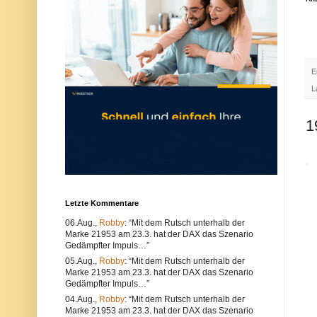
u
e
n
r
d
w
k
e
ö
n
n
d
n
e
E
e
n
n
S
L
s
i
o
e
w
e
1
o
i
h
n
l
e
t
n
e
a
c
n
h
d
n
e
Letzte Kommentare
i
r
s
e
06.Aug.,
Robby
: “Mit dem Rutsch unterhalb der
c
n
Marke 21953 am 23.3. hat der DAX das Szenario
h
B
e
r
Gedämpfter Impuls…”
P
o
05.Aug.,
Robby
: “Mit dem Rutsch unterhalb der
r
w
Marke 21953 am 23.3. hat der DAX das Szenario
o
s
Gedämpfter Impuls…”
b
e
l
r
04.Aug.,
Robby
: “Mit dem Rutsch unterhalb der
e
.
Marke 21953 am 23.3. hat der DAX das Szenario
m
A