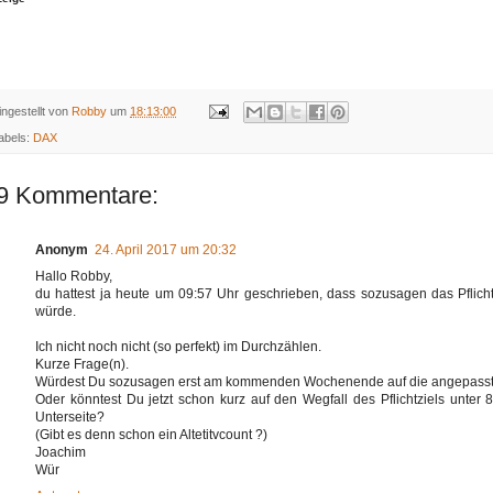
ingestellt von
Robby
um
18:13:00
abels:
DAX
9 Kommentare:
Anonym
24. April 2017 um 20:32
Hallo Robby,
du hattest ja heute um 09:57 Uhr geschrieben, dass sozusagen das Pflicht
würde.
Ich nicht noch nicht (so perfekt) im Durchzählen.
Kurze Frage(n).
Würdest Du sozusagen erst am kommenden Wochenende auf die angepasst
Oder könntest Du jetzt schon kurz auf den Wegfall des Pflichtziels unter
Unterseite?
(Gibt es denn schon ein Altetitvcount ?)
Joachim
Wür