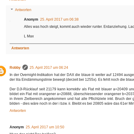
Antworten
Anonym
25. April 2017 um 06:38
Alles was hoch steigt, kommt auch wieder runter. Erdanziehung. Lac
L Max
Antworten
Robby
25. April 2017 um 06:24
In der Overnight-Indikation hat der DAX die blaue iii weiter auf 12494 ausg
der lila Eindämmungslinie bewegt (derzeit bei 1255x). Es fehlt noch die bla
Der DJI-Rücklauf seit 21179 kann korrektiv als Flat mit blauer a=20409 u
bildet ein Flat mit orangener a=20888, überschiessender orangener b=2037
in ihrem Zielbereich angekommen und hat alle Pflichtziele inkl. Bruch der g
bilden - dies wäre noch in der i bzw. ii. Bleibt es bei 20805 wäre das 61er M
Antworten
Anonym
25. April 2017 um 10:50