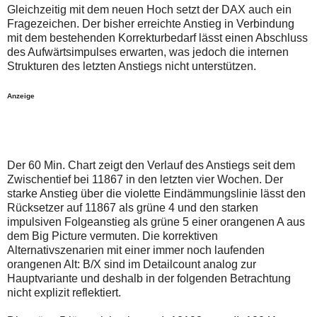
auch
Alternativ
Gleichzeitig mit dem neuen Hoch setzt der DAX auch ein
Verstösse
sind
Fragezeichen. Der bisher erreichte Anstieg in Verbindung
gegen
die
mit dem bestehenden Korrekturbedarf lässt einen Abschluss
die
Post
Netiquette
auch
des Aufwärtsimpulses erwarten, was jedoch die internen
oder
auf
Strukturen des letzten Anstiegs nicht unterstützen.
ein
der
Missbrauch
Plattform
der
wallstreet-
Anzeige
Kommentarfunktion
online.de
sein.
verfügbar.
Bitte
überprüfen
Sie
Ihre
Der 60 Min. Chart zeigt den Verlauf des Anstiegs seit dem
Browsereinstellungen
Zwischentief bei 11867 in den letzten vier Wochen. Der
oder
starke Anstieg über die violette Eindämmungslinie lässt den
Ihre
Rücksetzer auf 11867 als grüne 4 und den starken
Internetverbindung
und
impulsiven Folgeanstieg als grüne 5 einer orangenen A aus
versuchen
dem Big Picture vermuten. Die korrektiven
Sie
Alternativszenarien mit einer immer noch laufenden
es
orangenen Alt: B/X sind im Detailcount analog zur
zu
einem
Hauptvariante und deshalb in der folgenden Betrachtung
späteren
nicht explizit reflektiert.
Zeitpunkt
noch