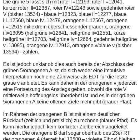
Die grüne 5 lässt sich mit roter I=12193, roter II=12041,
einmal.
Sollte
kurzer roter III=12367, roter IV=12243 sowie gedehnter roter
das
V (bisher 13534) - blaue i=12323, blaue ii=12277, blaue
Problem
iii=12560, blaue iv=12479, orangene i=12567, orangene
weiterbestehen
ii=12515 mit extrem überschiessender grauer x, orangene
bitte
ich
iii=13095 (hellgrüne i=12641, hellgrüne ii=12551, kurze
um
hellgrüne iii=12703, hellgrüne iv=12664, gedehnte hellgrüne
Kontaktaufnahme
v=13095), orangene iv=12913, orangene v/blaue v (bisher
per
13534) - zählen.
Mail
robbys-
elliottwellen@online.de.
Es ist jedoch unklar ob dies auch bereits der Abschluss der
Bis
grünen 5/orangenen A ist, da sich weder eine impulsive
zur
Interpretation noch eine Zählweise als EDT für die letzte
Lösung
des
graue v anbietet. Es kann daher in der orangenen v jederzeit
Problems
eine Fortsetzung des Anstiegs geben, obwohl die rote V
sind
mittlerweile hoffnungslos überdehnt ist und es in der grünen
die
5/orangenen A keine offenen Ziele mehr gibt (grauer Pfad).
Post
auch
auf
Im Rahmen der orangenen B ist mit einem deutlichen
der
Rücklauf (zeitlich und preislich) zu rechnen (blauer Pfad). Es
Plattform
kann hierfür jedoch kein konkreter Zielbereich abgeleitet
wallstreet-
online.de
werden. Die orangene B darf sogar oberhalb des 23er RT
verfügbar.
der orangenen A (derzeit bei 12500 – violette Fibos) bleiben.