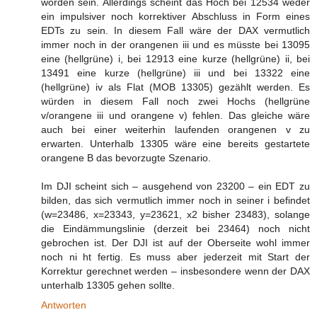
worden sein. Allerdings scheint das Hoch bei 12534 weder
ein impulsiver noch korrektiver Abschluss in Form eines
EDTs zu sein. In diesem Fall wäre der DAX vermutlich
immer noch in der orangenen iii und es müsste bei 13095
eine (hellgrüne) i, bei 12913 eine kurze (hellgrüne) ii, bei
13491 eine kurze (hellgrüne) iii und bei 13322 eine
(hellgrüne) iv als Flat (MOB 13305) gezählt werden. Es
würden in diesem Fall noch zwei Hochs (hellgrüne
v/orangene iii und orangene v) fehlen. Das gleiche wäre
auch bei einer weiterhin laufenden orangenen v zu
erwarten. Unterhalb 13305 wäre eine bereits gestartete
orangene B das bevorzugte Szenario.
Im DJI scheint sich – ausgehend von 23200 – ein EDT zu
bilden, das sich vermutlich immer noch in seiner i befindet
(w=23486, x=23343, y=23621, x2 bisher 23483), solange
die Eindämmungslinie (derzeit bei 23464) noch nicht
gebrochen ist. Der DJI ist auf der Oberseite wohl immer
noch ni ht fertig. Es muss aber jederzeit mit Start der
Korrektur gerechnet werden – insbesondere wenn der DAX
unterhalb 13305 gehen sollte.
Antworten