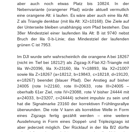
aber auch noch etwas Platz bis 10824. In der
Nebenvariante (orangener Pfad) würde aktuell vermutlich
eine orangene Alt: ii laufen. Es wäre aber auch eine lila Alt:
Z als Triangle denkbar (mit lila Alt: X2=10168). Die Ziele auf
der Unterseite bleiben unabhängig vom Pfad bestehen. Das
38er Mindestziel einer laufenden lila Alt: B ist 9740 nebst
Bruch der lila 0-b-Linie; das Mindestziel der laufenden
grünen C ist 7953.
Im DJI wurde sehr wahrscheinlich die orangene A bei 18267
(nicht im Tief bei 18212!) als Zigzag-X-Flat-X2-Triangle mit
lila W=20396, lila X=23160, lila Y=18893, lila X2=21007
sowie lila Z=18267 (a=18212, b=19843, c=18218, d=19120,
e=18267) beendet (blauer Pfad). Der Anstieg auf bisher
24005 (rote I=22160, rote II=20633, rote III=24005 –
oberhalb 61er Ziel, rote IV=23088, rote V bisher 24444 mit
a=24033, b=23207, c=24444) scheint impulsiv zu sein und
hat die Signalmarke 23160 der korrektiven Frühlingsrallye
überwunden. Die rote V kann als korrektive Welle in Form
eines Zigzags fertig gezählt werden – eine weitere
Ausdehnung in Form eines Doppel- und Triplezigzags ist
aber jederzeit möglich. Der Rücklauf in der lila B/2 dürfte