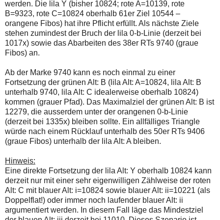
werden. Die lila Y (bisher 10824; rote A=10139, rote
B=9323, rote C=10824 oberhalb 61er Ziel 10544 –
orangene Fibos) hat ihre Pflicht erfüllt. Als nächste Ziele
stehen zumindest der Bruch der lila 0-b-Linie (derzeit bei
1017x) sowie das Abarbeiten des 38er RTs 9740 (graue
Fibos) an.
Ab der Marke 9740 kann es noch einmal zu einer
Fortsetzung der grünen Alt: B (lila Alt: A=10824, lila Alt: B
unterhalb 9740, lila Alt: C idealerweise oberhalb 10824)
kommen (grauer Pfad). Das Maximalziel der grünen Alt: B ist
12279, die ausserdem unter der orangenen 0-b-Linie
(derzeit bei 1335x) bleiben sollte. Ein allfälliges Triangle
würde nach einem Rücklauf unterhalb des 50er RTs 9406
(graue Fibos) unterhalb der lila Alt: A bleiben.
Hinweis:
Eine direkte Fortsetzung der lila Alt: Y oberhalb 10824 kann
derzeit nur mit einer sehr eigenwilligen Zählweise der roten
Alt: C mit blauer Alt: i=10824 sowie blauer Alt: ii=10221 (als
Doppelflat!) oder immer noch laufender blauer Alt: ii
argumentiert werden. In diesem Fall läge das Mindestziel
der blauen Alt: iii derzeit bei 11010. Dieses Szenario ist