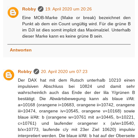
Robby
19. April 2020 um 20:26
Eine MOB-Marke (Make or break) bezeichnet den
Punkt ab dem ein Count ungültig wird. Für die grüne B
im DJI ist dies somit implizit das Maximalziel. Unterhalb
dieser Marke kann es keine grüne B sein.
Antworten
Robby
20. April 2020 um 07:23
Der DAX hat mit dem Rutsch unterhalb 10210 einen
impulsiven Abschluss bei 10824 und damit sehr
wahrscheinlich auch das Ende der der lila Y/grünen B
bestätigt. Die Abwärtsbewegung kann als blaue i/Alt:
a=10168 (orangene i=10683, orangene ii=10742, orangene
iii=10474, orangene iv=10545, orangene v=10168) sowie
blaue ii/Alt: b (orangene w=10761 mit a=10445, b=10221,
c=10761) und laufender orangener x (a/w=10540,
b/x=10773, laufende c/y mit 23er Ziel 10620) impulsiv
interpretiert werden. Die blaue ii/Alt: b hat auf der Oberseite