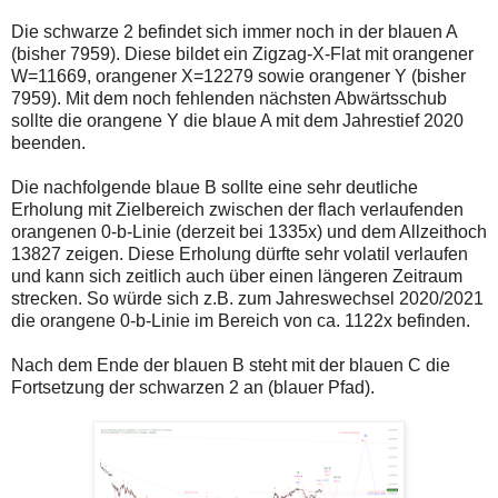
einmal.
Sollte
Die schwarze 2 befindet sich immer noch in der blauen A
das
(bisher 7959). Diese bildet ein Zigzag-X-Flat mit orangener
Problem
W=11669, orangener X=12279 sowie orangener Y (bisher
weiterbestehen
bitte
7959). Mit dem noch fehlenden nächsten Abwärtsschub
ich
sollte die orangene Y die blaue A mit dem Jahrestief 2020
um
beenden.
Kontaktaufnahme
per
Mail
Die nachfolgende blaue B sollte eine sehr deutliche
robbys-
Erholung mit Zielbereich zwischen der flach verlaufenden
elliottwellen@online.de.
orangenen 0-b-Linie (derzeit bei 1335x) und dem Allzeithoch
Bis
13827 zeigen. Diese Erholung dürfte sehr volatil verlaufen
zur
Lösung
und kann sich zeitlich auch über einen längeren Zeitraum
des
strecken. So würde sich z.B. zum Jahreswechsel 2020/2021
Problems
die orangene 0-b-Linie im Bereich von ca. 1122x befinden.
sind
die
Post
Nach dem Ende der blauen B steht mit der blauen C die
auch
Fortsetzung der schwarzen 2 an (blauer Pfad).
auf
der
Plattform
wallstreet-
online.de
verfügbar.