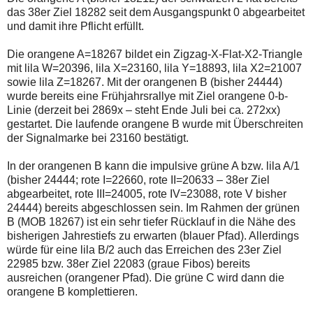
das 38er Ziel 18282 seit dem Ausgangspunkt 0 abgearbeitet
und damit ihre Pflicht erfüllt.
Die orangene A=18267 bildet ein Zigzag-X-Flat-X2-Triangle
mit lila W=20396, lila X=23160, lila Y=18893, lila X2=21007
sowie lila Z=18267. Mit der orangenen B (bisher 24444)
wurde bereits eine Frühjahrsrallye mit Ziel orangene 0-b-
Linie (derzeit bei 2869x – steht Ende Juli bei ca. 272xx)
gestartet. Die laufende orangene B wurde mit Überschreiten
der Signalmarke bei 23160 bestätigt.
In der orangenen B kann die impulsive grüne A bzw. lila A/1
(bisher 24444; rote I=22660, rote II=20633 – 38er Ziel
abgearbeitet, rote III=24005, rote IV=23088, rote V bisher
24444) bereits abgeschlossen sein. Im Rahmen der grünen
B (MOB 18267) ist ein sehr tiefer Rücklauf in die Nähe des
bisherigen Jahrestiefs zu erwarten (blauer Pfad). Allerdings
würde für eine lila B/2 auch das Erreichen des 23er Ziel
22985 bzw. 38er Ziel 22083 (graue Fibos) bereits
ausreichen (orangener Pfad). Die grüne C wird dann die
orangene B komplettieren.