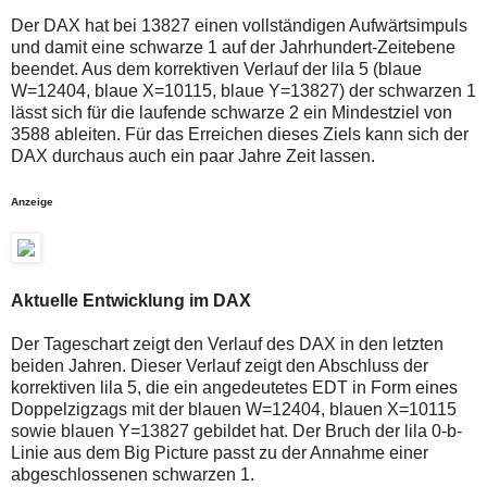
auch
Alternativ
Der DAX hat bei 13827 einen vollständigen Aufwärtsimpuls
Verstösse
sind
gegen
die
und damit eine schwarze 1 auf der Jahrhundert-Zeitebene
die
Post
beendet. Aus dem korrektiven Verlauf der lila 5 (blaue
Netiquette
auch
W=12404, blaue X=10115, blaue Y=13827) der schwarzen 1
oder
auf
lässt sich für die laufende schwarze 2 ein Mindestziel von
ein
der
Missbrauch
Plattform
3588 ableiten. Für das Erreichen dieses Ziels kann sich der
der
wallstreet-
DAX durchaus auch ein paar Jahre Zeit lassen.
Kommentarfunktion
online.de
sein.
verfügbar.
Bitte
Anzeige
überprüfen
Sie
Ihre
Browsereinstellungen
oder
Aktuelle Entwicklung im DAX
Ihre
Internetverbindung
und
Der Tageschart zeigt den Verlauf des DAX in den letzten
versuchen
beiden Jahren. Dieser Verlauf zeigt den Abschluss der
Sie
korrektiven lila 5, die ein angedeutetes EDT in Form eines
es
zu
Doppelzigzags mit der blauen W=12404, blauen X=10115
einem
sowie blauen Y=13827 gebildet hat. Der Bruch der lila 0-b-
späteren
Linie aus dem Big Picture passt zu der Annahme einer
Zeitpunkt
abgeschlossenen schwarzen 1.
noch