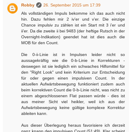
Robby
26. September 2015 um 17:39
Als vollständigen Impuls bekomme ich das auch nicht
hin. Dazu fehlen mir 2 iv'er und v'er. Die einzige
Chance impulsiv zu zählen ist ein Start mit 3 i'er und
ii'er. Da die zweite ii bei 9483 (der heftige Rutsch in der
Overnight-Indikation) geendet hat ist dies auch die
MOB für den Count.
Die 0-ii-Linie ist in Impulsen leider nicht so
aussagekräftig wie die 0-b-Linie in Korrekturen -
deswegen ist sie lediglich ein schwaches Hilfsmittel für
den "Right Look" und kein Kriterium zur Entscheidung
für oder gegen einen impulsiven Count. In der
aktuellen Aufwärtsbewegung funktioniert zudem auch
beim korrektiven Count die 0-b-Linie nicht, was nicht zu
einem abgeschlossenen Flat passen würde - dies ist
aus meiner Sicht viel heikler, weil ich aus der
Aufwärtsbewegung keine gültige komplexe Korrektur
ableiten kann.
Aus dieser Überlegung heraus favorisiere ich derzeit
ganz knapp den impulsiven Count (51:49). Klar scheint