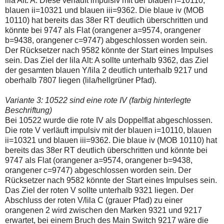
lila Alt: A. Diese verläuft impulsiv mit der blauen i=10110,
blauen ii=10321 und blauen iii=9362. Die blaue iv (MOB
10110) hat bereits das 38er RT deutlich überschritten und
könnte bei 9747 als Flat (orangener a=9574, orangener
b=9438, orangener c=9747) abgeschlossen worden sein.
Der Rücksetzer nach 9582 könnte der Start eines Impulses
sein. Das Ziel der lila Alt: A sollte unterhalb 9362, das Ziel
der gesamten blauen Y/lila 2 deutlich unterhalb 9217 und
oberhalb 7807 liegen (lila/hellgrüner Pfad).
Variante 3: 10522 sind eine rote IV (farbig hinterlegte
Beschriftung)
Bei 10522 wurde die rote IV als Doppelflat abgeschlossen.
Die rote V verläuft impulsiv mit der blauen i=10110, blauen
ii=10321 und blauen iii=9362. Die blaue iv (MOB 10110) hat
bereits das 38er RT deutlich überschritten und könnte bei
9747 als Flat (orangener a=9574, orangener b=9438,
orangener c=9747) abgeschlossen worden sein. Der
Rücksetzer nach 9582 könnte der Start eines Impulses sein.
Das Ziel der roten V sollte unterhalb 9321 liegen. Der
Abschluss der roten V/lila C (grauer Pfad) zu einer
orangenen 2 wird zwischen den Marken 9321 und 9217
erwartet, bei einem Bruch des Main Switch 9217 wäre die