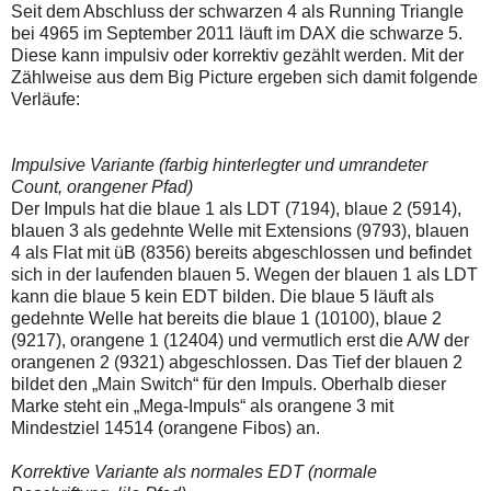
auch
Alternativ
Seit dem Abschluss der schwarzen 4 als Running Triangle
Verstösse
sind
bei 4965 im September 2011 läuft im DAX die schwarze 5.
gegen
die
Diese kann impulsiv oder korrektiv gezählt werden. Mit der
die
Post
Zählweise aus dem Big Picture ergeben sich damit folgende
Netiquette
auch
oder
auf
Verläufe:
ein
der
Missbrauch
Plattform
der
wallstreet-
Impulsive Variante (farbig hinterlegter und umrandeter
Kommentarfunktion
online.de
sein.
verfügbar.
Count, orangener Pfad)
Bitte
Der Impuls hat die blaue 1 als LDT (7194), blaue 2 (5914),
überprüfen
blauen 3 als gedehnte Welle mit Extensions (9793), blauen
Sie
4 als Flat mit üB (8356) bereits abgeschlossen und befindet
Ihre
Browsereinstellungen
sich in der laufenden blauen 5. Wegen der blauen 1 als LDT
oder
kann die blaue 5 kein EDT bilden. Die blaue 5 läuft als
Ihre
gedehnte Welle hat bereits die blaue 1 (10100), blaue 2
Internetverbindung
(9217), orangene 1 (12404) und vermutlich erst die A/W der
und
versuchen
orangenen 2 (9321) abgeschlossen. Das Tief der blauen 2
Sie
bildet den „Main Switch“ für den Impuls. Oberhalb dieser
es
Marke steht ein „Mega-Impuls“ als orangene 3 mit
zu
Mindestziel 14514 (orangene Fibos) an.
einem
späteren
Zeitpunkt
Korrektive Variante als normales EDT (normale
noch