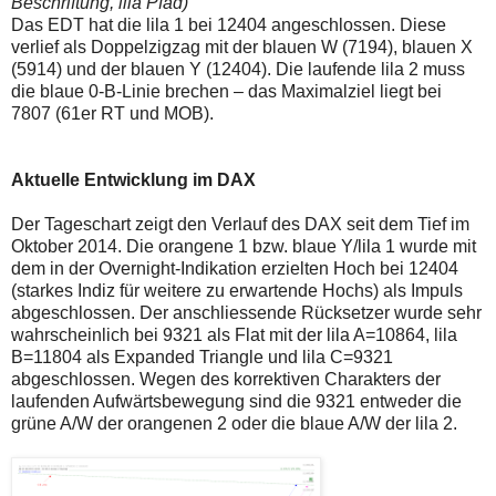
Beschriftung, lila Pfad)
einmal.
Das EDT hat die lila 1 bei 12404 angeschlossen. Diese
Sollte
das
verlief als Doppelzigzag mit der blauen W (7194), blauen X
Problem
(5914) und der blauen Y (12404). Die laufende lila 2 muss
weiterbestehen
die blaue 0-B-Linie brechen – das Maximalziel liegt bei
bitte
7807 (61er RT und MOB).
ich
um
Kontaktaufnahme
per
Aktuelle Entwicklung im DAX
Mail
robbys-
elliottwellen@online.de.
Der Tageschart zeigt den Verlauf des DAX seit dem Tief im
Bis
Oktober 2014. Die orangene 1 bzw. blaue Y/lila 1 wurde mit
zur
dem in der Overnight-Indikation erzielten Hoch bei 12404
Lösung
(starkes Indiz für weitere zu erwartende Hochs) als Impuls
des
Problems
abgeschlossen. Der anschliessende Rücksetzer wurde sehr
sind
wahrscheinlich bei 9321 als Flat mit der lila A=10864, lila
die
B=11804 als Expanded Triangle und lila C=9321
Post
abgeschlossen. Wegen des korrektiven Charakters der
auch
auf
laufenden Aufwärtsbewegung sind die 9321 entweder die
der
grüne A/W der orangenen 2 oder die blaue A/W der lila 2.
Plattform
wallstreet-
online.de
verfügbar.