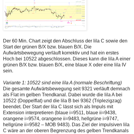
Der 60 Min. Chart zeigt den Abschluss der lila C sowie den
Start der grünen B/X bzw. blauen B/X. Die
Aufwärtsbewegung verläuft korrektiv und hat ein erstes
Hoch bei 10522 abgeschlossen. Dieses kann die lila A einer
grünen B/X bzw. blauen B/X, eine blaue X oder eine lila IV
sein.
Variante 1: 10522 sind eine lila A (normale Beschriftung)
Die gesamte Aufwärtsbewegung seit 9321 verläuft demnach
als Flat im gelben Trendkanal. Dabei wurde die lila A bei
10522 (Doppelflat) und die lila B bei 9362 (Triplezigzag)
beendet. Der Start der lila C lässt sich als Impuls mit
Extension interpretieren (blaue i=9511, blaue ii=9438,
orangene i=9574, orangene ii=9483, hellgrüne i=9747,
hellgrüne ii=9582 – MOB 9483). Das Ziel der impulsiven lila
C wäre an der oberen Begrenzung des gelben Trendkanals