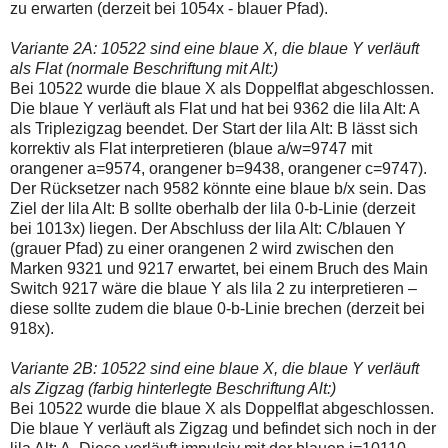
zu erwarten (derzeit bei 1054x - blauer Pfad).
Variante 2A: 10522 sind eine blaue X, die blaue Y verläuft
als Flat (normale Beschriftung mit Alt:)
Bei 10522 wurde die blaue X als Doppelflat abgeschlossen.
Die blaue Y verläuft als Flat und hat bei 9362 die lila Alt: A
als Triplezigzag beendet. Der Start der lila Alt: B lässt sich
korrektiv als Flat interpretieren (blaue a/w=9747 mit
orangener a=9574, orangener b=9438, orangener c=9747).
Der Rücksetzer nach 9582 könnte eine blaue b/x sein. Das
Ziel der lila Alt: B sollte oberhalb der lila 0-b-Linie (derzeit
bei 1013x) liegen. Der Abschluss der lila Alt: C/blauen Y
(grauer Pfad) zu einer orangenen 2 wird zwischen den
Marken 9321 und 9217 erwartet, bei einem Bruch des Main
Switch 9217 wäre die blaue Y als lila 2 zu interpretieren –
diese sollte zudem die blaue 0-b-Linie brechen (derzeit bei
918x).
Variante 2B: 10522 sind eine blaue X, die blaue Y verläuft
als Zigzag (farbig hinterlegte Beschriftung Alt:)
Bei 10522 wurde die blaue X als Doppelflat abgeschlossen.
Die blaue Y verläuft als Zigzag und befindet sich noch in der