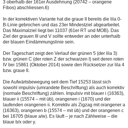
3 oberhalb der 161er Ausdehnung (20742 – orangene
Fibos) abschliessen.6)
In der korrektiven Variante hat die graue II bereits die lila 0-
B-Linie gebrochen und das 23er Mindestziel abgearbeitet.
Das Maximalziel liegt bei 11037 (61er RT und MOB). Das
Ziel der grauen III und V sollte entweder an oder unterhalb
der blauen Eindämmungslinie sein.
Der Tageschart zeigt den Verlauf der grünen 5 (der lila 3)
bzw. grünen C (der roten Z der schwarzen I) seit deren roten
IV bei 15861 (Oktober 2014) sowie den Rücksetzer zur lila 4
bzw. graue II.
Die Aufwärtsbewegung seit dem Tief 15253 lässt sich
sowohl impulsiv (umrandete Beschriftung) als auch korrektiv
(normale Beschriftung) zählen. Impulsiv mit blauer i (16363),
blauer ii (15574 – mit üb), orangenen i (1670) und der
laufenden orangenen ii. Korrektiv als Zigzag mit orangener a
(16363), orangenen b (15574 – mit üb) und der orangenen c
bei 16705 (blaue a/w). Es läuft – je nach Zählweise – die
blaue b/x oder y.