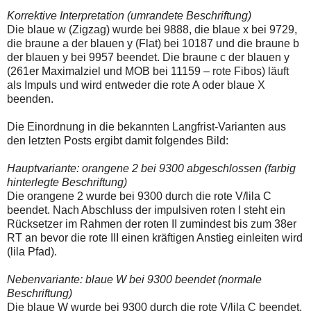
einmal.
Korrektive Interpretation (umrandete Beschriftung)
Sollte
das
Die blaue w (Zigzag) wurde bei 9888, die blaue x bei 9729,
Problem
die braune a der blauen y (Flat) bei 10187 und die braune b
weiterbestehen
der blauen y bei 9957 beendet. Die braune c der blauen y
bitte
(261er Maximalziel und MOB bei 11159 – rote Fibos) läuft
ich
um
als Impuls und wird entweder die rote A oder blaue X
Kontaktaufnahme
beenden.
per
Mail
Die Einordnung in die bekannten Langfrist-Varianten aus
robbys-
elliottwellen@online.de.
den letzten Posts ergibt damit folgendes Bild:
Bis
zur
Hauptvariante: orangene 2 bei 9300 abgeschlossen (farbig
Lösung
hinterlegte Beschriftung)
des
Problems
Die orangene 2 wurde bei 9300 durch die rote V/lila C
sind
beendet. Nach Abschluss der impulsiven roten I steht ein
die
Rücksetzer im Rahmen der roten II zumindest bis zum 38er
Post
RT an bevor die rote III einen kräftigen Anstieg einleiten wird
auch
auf
(lila Pfad).
der
Plattform
Nebenvariante: blaue W bei 9300 beendet (normale
wallstreet-
Beschriftung)
online.de
verfügbar.
Die blaue W wurde bei 9300 durch die rote V/lila C beendet.