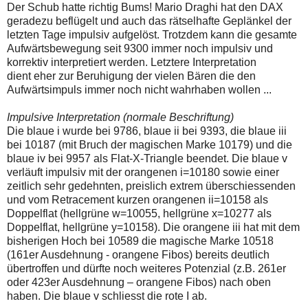
auch
Alternativ
Der Schub hatte richtig Bums! Mario Draghi hat den DAX
Verstösse
sind
geradezu beflügelt und auch das rätselhafte Geplänkel der
gegen
die
letzten Tage impulsiv aufgelöst. Trotzdem kann die gesamte
die
Post
Aufwärtsbewegung seit 9300 immer noch impulsiv und
Netiquette
auch
oder
auf
korrektiv interpretiert werden. Letztere Interpretation
ein
der
dient eher zur Beruhigung der vielen Bären die den
Missbrauch
Plattform
Aufwärtsimpuls immer noch nicht wahrhaben wollen ...
der
wallstreet-
Kommentarfunktion
online.de
sein.
verfügbar.
Impulsive Interpretation (normale Beschriftung)
Bitte
Die blaue i wurde bei 9786, blaue ii bei 9393, die blaue iii
überprüfen
bei 10187 (mit Bruch der magischen Marke 10179) und die
Sie
blaue iv bei 9957 als Flat-X-Triangle beendet. Die blaue v
Ihre
Browsereinstellungen
verläuft impulsiv mit der orangenen i=10180 sowie einer
oder
zeitlich sehr gedehnten, preislich extrem überschiessenden
Ihre
und vom Retracement kurzen orangenen ii=10158 als
Internetverbindung
Doppelflat (hellgrüne w=10055, hellgrüne x=10277 als
und
versuchen
Doppelflat, hellgrüne y=10158). Die orangene iii hat mit dem
Sie
bisherigen Hoch bei 10589 die magische Marke 10518
es
(161er Ausdehnung - orangene Fibos) bereits deutlich
zu
übertroffen und dürfte noch weiteres Potenzial (z.B. 261er
einem
späteren
oder 423er Ausdehnung – orangene Fibos) nach oben
Zeitpunkt
haben. Die blaue v schliesst die rote I ab.
noch