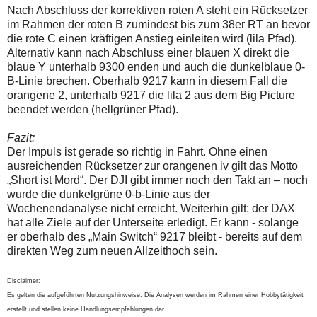
Nach Abschluss der korrektiven roten A steht ein Rücksetzer
im Rahmen der roten B zumindest bis zum 38er RT an bevor
die rote C einen kräftigen Anstieg einleiten wird (lila Pfad).
Alternativ kann nach Abschluss einer blauen X direkt die
blaue Y unterhalb 9300 enden und auch die dunkelblaue 0-
B-Linie brechen. Oberhalb 9217 kann in diesem Fall die
orangene 2, unterhalb 9217 die lila 2 aus dem Big Picture
beendet werden (hellgrüner Pfad).
Fazit:
Der Impuls ist gerade so richtig in Fahrt. Ohne einen
ausreichenden Rücksetzer zur orangenen iv gilt das Motto
„Short ist Mord“. Der DJI gibt immer noch den Takt an – noch
wurde die dunkelgrüne 0-b-Linie aus der
Wochenendanalyse nicht erreicht. Weiterhin gilt: der DAX
hat alle Ziele auf der Unterseite erledigt. Er kann - solange
er oberhalb des „Main Switch“ 9217 bleibt - bereits auf dem
direkten Weg zum neuen Allzeithoch sein.
Disclaimer:
Es gelten die aufgeführten Nutzungshinweise. Die Analysen werden im Rahmen einer Hobbytätigkeit
erstellt und stellen keine Handlungsempfehlungen dar.