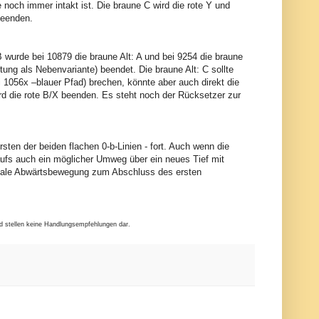
ie noch immer intakt ist. Die braune C wird die rote Y und
beenden.
 B wurde bei 10879 die braune Alt: A und bei 9254 die braune
ung als Nebenvariante) beendet. Die braune Alt: C sollte
i 1056x –blauer Pfad) brechen, könnte aber auch direkt die
wird die rote B/X beenden. Es steht noch der Rücksetzer zur
ten der beiden flachen 0-b-Linien - fort. Auch wenn die
rlaufs auch ein möglicher Umweg über ein neues Tief mit
 finale Abwärtsbewegung zum Abschluss des ersten
nd stellen keine Handlungsempfehlungen dar.