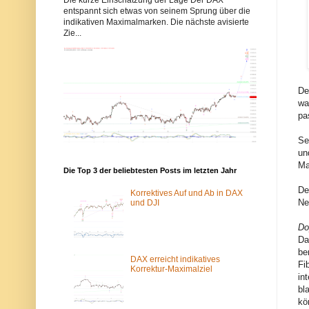
b
b
entspannt sich etwas von seinem Sprung über die
b
b
indikativen Maximalmarken. Die nächste avisierte
y
y
Zie...
s
s
-
-
e
e
l
l
l
l
i
i
De
o
o
wa
t
t
t
t
pa
w
w
e
e
Se
l
l
l
l
un
e
e
Ma
n
n
Die Top 3 der beliebtesten Posts im letzten Jahr
.
.
De
d
d
Korrektives Auf und Ab in DAX
e
e
Ne
und DJI
w
ü
u
b
Do
r
e
d
r
Da
e
d
be
v
a
DAX erreicht indikatives
Fi
o
s
Korrektur-Maximalziel
in
m
T
S
o
bl
p
r
kö
a
-