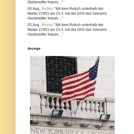
Gedämpfter Impuls…”
e
l
a
t
04.Aug.,
Robby
: “Mit dem Rutsch unterhalb der
l
e
Marke 21953 am 23.3. hat der DAX das Szenario
s
r
Gedämpfter Impuls…”
a
n
u
a
03.Aug.,
Robby
: “Mit dem Rutsch unterhalb der
c
t
Marke 21953 am 23.3. hat der DAX das Szenario
h
i
Gedämpfter Impuls…”
V
v
e
s
r
i
Anzeige
s
n
t
d
ö
d
s
i
s
e
e
P
g
o
e
s
g
t
e
a
n
u
d
c
i
h
e
a
N
u
e
f
t
d
i
e
q
r
u
P
e
l