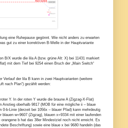
lung eine Ruhepause gegönnt. Wie nicht anders zu erwarten
was gut zu einer korrektiven B-Welle in der Hauptvariante
n B/X wurde die lila A (bzw. grüne Alt: X) bei 11431 markiert
lflat) mit dem Tief bei 9254 einen Bruch der „Main Switch“
r Verlauf der lila B kann in zwei Hauptvarianten (weitere
t nach Plan“) gezählt werden:
roter Y. In der roten Y wurde die braune A (Zigzag-X-Flat)
n Anstieg oberhalb 9817 (MOB für eine mögliche ii – blaue
n 0-b-Linie (derzeit bei 1056x – blauer Pfad) kann mehrdeutig
ner blauen w=9607 (Zigzag), blauen x=9334 mit einer laufenden
 orangene b hat das 38er Mindestziel noch nicht erreicht. Es
andete Beschriftung) sowie eine blaue x bei 9680 handeln (das