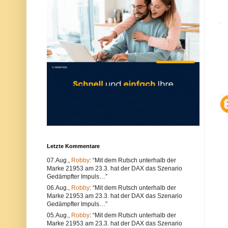
u
e
n
r
d
w
k
e
ö
n
n
d
n
e
e
n
n
S
s
i
o
e
w
e
o
i
h
n
l
e
t
n
e
a
c
n
h
d
n
e
Letzte Kommentare
i
r
s
e
07.Aug.,
Robby
: “Mit dem Rutsch unterhalb der
c
n
Marke 21953 am 23.3. hat der DAX das Szenario
h
B
e
r
Gedämpfter Impuls…”
P
o
06.Aug.,
Robby
: “Mit dem Rutsch unterhalb der
r
w
Marke 21953 am 23.3. hat der DAX das Szenario
o
s
Gedämpfter Impuls…”
b
e
l
r
05.Aug.,
Robby
: “Mit dem Rutsch unterhalb der
e
.
Marke 21953 am 23.3. hat der DAX das Szenario
m
A