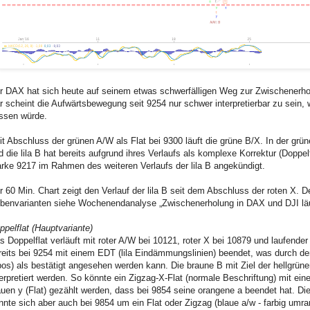
r DAX hat sich heute auf seinem etwas schwerfälligen Weg zur Zwischenerho
r scheint die Aufwärtsbewegung seit 9254 nur schwer interpretierbar zu sein, 
ssen würde.
it Abschluss der grünen A/W als Flat bei 9300 läuft die grüne B/X. In der grüne
d die lila B hat bereits aufgrund ihres Verlaufs als komplexe Korrektur (Doppe
rke 9217 im Rahmen des weiteren Verlaufs der lila B angekündigt.
r 60 Min. Chart zeigt den Verlauf der lila B seit dem Abschluss der roten X. De
benvarianten siehe Wochenendanalyse „Zwischenerholung in DAX und DJI läuf
ppelflat (Hauptvariante)
s Doppelflat verläuft mit roter A/W bei 10121, roter X bei 10879 und laufender 
reits bei 9254 mit einem EDT (lila Eindämmungslinien) beendet, was durch de
bos) als bestätigt angesehen werden kann. Die braune B mit Ziel der hellgrüne
terpretiert werden. So könnte ein Zigzag-X-Flat (normale Beschriftung) mit ei
auen y (Flat) gezählt werden, dass bei 9854 seine orangene a beendet hat. Die
nnte sich aber auch bei 9854 um ein Flat oder Zigzag (blaue a/w - farbig umr