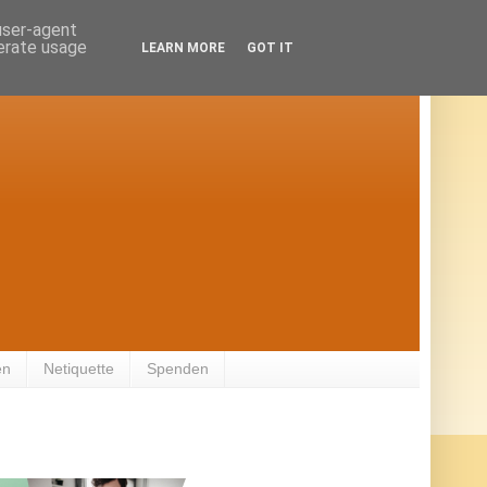
 user-agent
nerate usage
LEARN MORE
GOT IT
en
Netiquette
Spenden