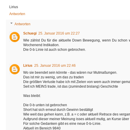
Lirius
Antworten
Antworten
Schuegi
25. Januar 2016 um 22:27
Wie zählst Du für die aktuelle Down Bewegung, wenn Du schon wei
Wochenend Indikation.
Die 0-b Linie ist auch schon gebrochen.
Lirius
25. Januar 2016 um 22:46
Wo sie beendet sein könnte - das wären nur Mutmaßungen.
Das ist mir zu wenig, um das zu traden
Die größten Verluste habe ich mit Zielen von wem auch immer gema
Seit ich MEINS trade, ist das (zumindest bislang) Geschichte
Was bleibt:
Die 0-b unten ist gebrochen
Short hat sich erneut durch Gewinn bestätigt
Wie weit das gehen kann, z.B. a = c oder aktuell Retrace des verg
Aufgrund dieser meiner Meinung isses aktuell mutig, an Kurse über
Für solche Gedanken gibt es eine neue 0-b-Linie.
Aktuell im Bereich 9840