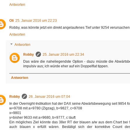
Antworten
Oli
25. Januar 2016 um 22:23
Robby, was könnte jetzt ein direkt angelaufenes Tief unter 9254 verursachen
Antworten
Antworten
Robby
25. Januar 2016 um 22:34
Das wäre die naheliegendste Option - dazu müsste die Abwärtsbew
impulsiv aus; ich würde eher auf ein Doppelflat tippen.
Antworten
Robby
26. Januar 2016 um 07:04
In der Overnight-Indikation hat der DAX seine Abwärtsbewegung seit 9854 fort
w=9708 mit a=9780 (Zigzag), b=9827, c=9708
x=9801
y=bisher 9633 mit a=9680, b=9777, c läuft
Ein mögliches Ziel könnte das 38er RT der blauen a/w aus dem Chart bei
auch blauen x erfüllt wären. Bestätigt sich der korrektive Count d