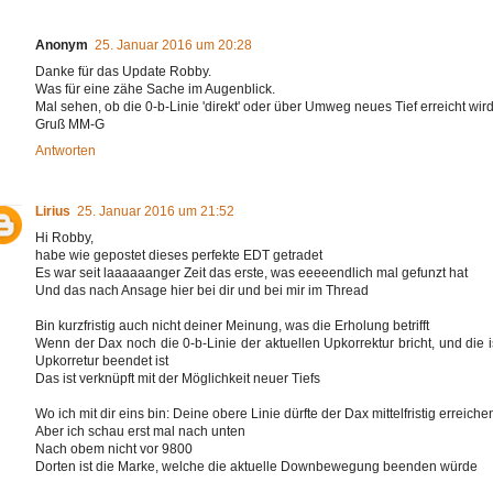
Anonym
25. Januar 2016 um 20:28
Danke für das Update Robby.
Was für eine zähe Sache im Augenblick.
Mal sehen, ob die 0-b-Linie 'direkt' oder über Umweg neues Tief erreicht wird
Gruß MM-G
Antworten
Lirius
25. Januar 2016 um 21:52
Hi Robby,
habe wie gepostet dieses perfekte EDT getradet
Es war seit laaaaaanger Zeit das erste, was eeeeendlich mal gefunzt hat
Und das nach Ansage hier bei dir und bei mir im Thread
Bin kurzfristig auch nicht deiner Meinung, was die Erholung betrifft
Wenn der Dax noch die 0-b-Linie der aktuellen Upkorrektur bricht, und die i
Upkorretur beendet ist
Das ist verknüpft mit der Möglichkeit neuer Tiefs
Wo ich mit dir eins bin: Deine obere Linie dürfte der Dax mittelfristig erreiche
Aber ich schau erst mal nach unten
Nach obem nicht vor 9800
Dorten ist die Marke, welche die aktuelle Downbewegung beenden würde