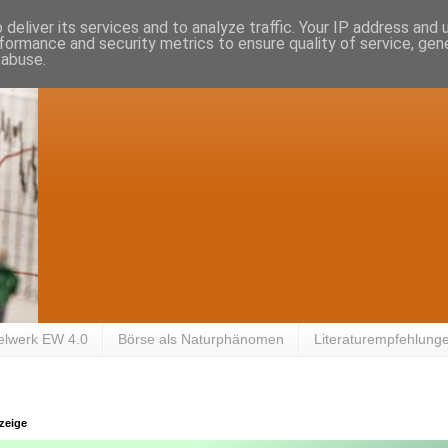
deliver its services and to analyze traffic. Your IP address and
formance and security metrics to ensure quality of service, ge
 abuse.
elwerk EW 4.0
Börse als Naturphänomen
Literaturempfehlung
zeige