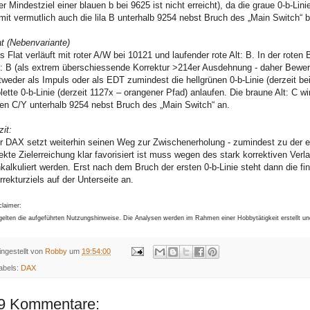
er Mindestziel einer blauen b bei 9625 ist nicht erreicht), da die graue 0-b-Lin
mit vermutlich auch die lila B unterhalb 9254 nebst Bruch des „Main Switch“ 
at (Nebenvariante)
s Flat verläuft mit roter A/W bei 10121 und laufender rote Alt: B. In der roten
t: B (als extrem überschiessende Korrektur >214er Ausdehnung - daher Bewert
tweder als Impuls oder als EDT zumindest die hellgrünen 0-b-Linie (derzeit be
olette 0-b-Linie (derzeit 1127x – orangener Pfad) anlaufen. Die braune Alt: C 
ten C/Y unterhalb 9254 nebst Bruch des „Main Switch“ an.
zit:
r DAX setzt weiterhin seinen Weg zur Zwischenerholung - zumindest zu der ers
rekte Zielerreichung klar favorisiert ist muss wegen des stark korrektiven Ve
nkalkuliert werden. Erst nach dem Bruch der ersten 0-b-Linie steht dann die
rrekturziels auf der Unterseite an.
claimer:
gelten die aufgeführten Nutzungshinweise. Die Analysen werden im Rahmen einer Hobbytätigkeit erstellt u
ingestellt von
Robby
um
19:54:00
abels:
DAX
9 Kommentare: