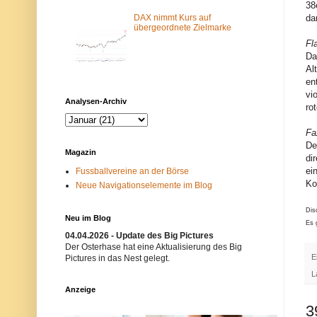
38
m
N
-
e
DAX nimmt Kurs auf
da
F
t
übergeordnete Zielmarke
i
z
Fl
l
w
Da
t
e
e
r
Al
r
k
en
b
i
vi
l
s
Analysen-Archiv
o
t
ro
c
n
k
i
Fa
i
c
De
e
h
Magazin
r
t
di
t
e
ei
Fussballvereine an der Börse
.
r
Ko
Neue Navigationselemente im Blog
E
w
i
ü
n
n
Dis
m
s
Neu im Blog
Es 
ö
c
g
h
04.04.2026 - Update des Big Pictures
l
t
Der Osterhase hat eine Aktualisierung des Big
i
.
E
Pictures in das Nest gelegt.
c
B
L
h
i
e
t
Anzeige
r
t
G
e
3
r
v